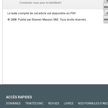
c
Connectez-vous pour en bénéficier!
vo
Le texte complet de cet article est disponible en PDF.
co
© 2008 Publié par Elsevier Masson SAS. Tous droits réservés.
ACCÈS RAPIDES
DOMAINES
TRAITÉS EMC
REVUES
LIVRES
NOS FORMULES D'AB