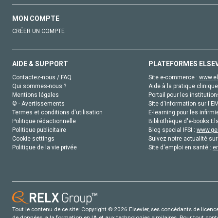
MON COMPTE
CRÉER UN COMPTE
AIDE & SUPPORT
PLATEFORMES ELSE
Contactez-nous / FAQ
Site e-commerce :
www.el
Qui sommes-nous ?
Aide à la pratique clinique
Mentions légales
Portail pour les institution
© - Avertissements
Site d'information sur l'E
Termes et conditions d'utilisation
E-learning pour les infirmi
Politique rédactionnelle
Bibliothèque d'e-books Els
Politique publicitaire
Blog special IFSI :
www.gen
Cookie settings
Suivez notre actualité sur
Politique de la vie privée
Site d'emploi en santé :
e
Tout le contenu de ce site: Copyright © 2026 Elsevier, ses concédants de licence e
de données, a la formation en IA et aux technologies similaires. Pour tout con