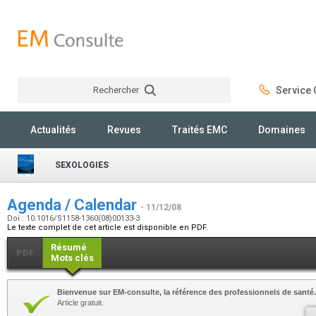
Rechercher
Service C
Rechercher
Actualités
Revues
Traités EMC
Domaines
SEXOLOGIES
Agenda / Calendar
- 11/12/08
Doi : 10.1016/S1158-1360(08)00133-3
Le texte complet de cet article est disponible en PDF.
Résumé
PDF
Mots clés
Bienvenue sur EM-consulte, la référence des professionnels de santé.
Article gratuit.