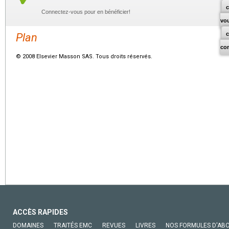
c
Connectez-vous pour en bénéficier!
vo
Plan
co
© 2008 Elsevier Masson SAS. Tous droits réservés.
ACCÈS RAPIDES
DOMAINES
TRAITÉS EMC
REVUES
LIVRES
NOS FORMULES D'AB