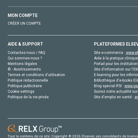
MON COMPTE
CRÉER UN COMPTE
AIDE & SUPPORT
PLATEFORMES ELSE
Contactez-nous / FAQ
Site e-commerce :
www.el
Qui sommes-nous ?
Aide à la pratique clinique
Mentions légales
Portail pour les institution
© - Avertissements
Site d'information sur l'E
Termes et conditions d'utilisation
E-learning pour les infirmi
Politique rédactionnelle
Bibliothèque d'e-books Els
Politique publicitaire
Blog special IFSI :
www.gen
Cookie settings
Suivez notre actualité sur
Politique de la vie privée
Site d'emploi en santé :
e
Tout le contenu de ce site: Copyright © 2026 Elsevier, ses concédants de licence e