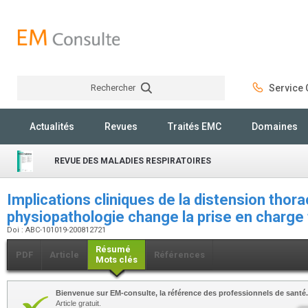
Rechercher
Service C
Rechercher
Actualités
Revues
Traités EMC
Domaines
REVUE DES MALADIES RESPIRATOIRES
Implications cliniques de la distension thora
physiopathologie change la prise en charge
Doi : ABC-101019-200812721
Résumé
PDF
Article
Références
Mots clés
Bienvenue sur EM-consulte, la référence des professionnels de santé.
Article gratuit.