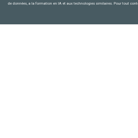
de données, a la formation en IA et aux technologies similaires. Pour tout con