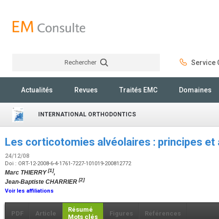
Rechercher
Service C
Rechercher
Actualités
Revues
Traités EMC
Domaines
INTERNATIONAL ORTHODONTICS
Les corticotomies alvéolaires : principes et
24/12/08
Doi : ORT-12-2008-6-4-1761-7227-101019-200812772
[1]
Marc THIERRY
,
[2]
Jean-Baptiste CHARRIER
Voir les affiliations
Résumé
PDF
Article
Figures
Références
Mots clés