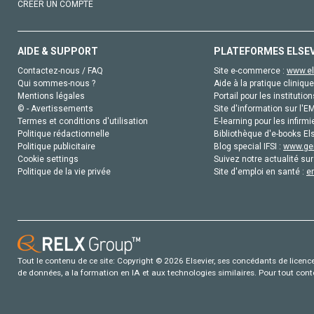
CRÉER UN COMPTE
AIDE & SUPPORT
PLATEFORMES ELSE
Contactez-nous / FAQ
Site e-commerce :
www.el
Qui sommes-nous ?
Aide à la pratique clinique
Mentions légales
Portail pour les institution
© - Avertissements
Site d'information sur l'E
Termes et conditions d'utilisation
E-learning pour les infirmi
Politique rédactionnelle
Bibliothèque d'e-books Els
Politique publicitaire
Blog special IFSI :
www.gen
Cookie settings
Suivez notre actualité sur
Politique de la vie privée
Site d'emploi en santé :
e
Tout le contenu de ce site: Copyright © 2026 Elsevier, ses concédants de licence e
de données, a la formation en IA et aux technologies similaires. Pour tout con