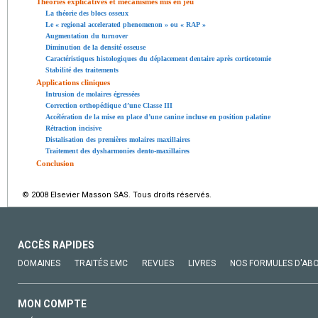
Théories explicatives et mécanismes mis en jeu
La théorie des blocs osseux
Le « regional accelerated phenomenon » ou « RAP »
Augmentation du turnover
Diminution de la densité osseuse
Caractéristiques histologiques du déplacement dentaire après corticotomie
Stabilité des traitements
Applications cliniques
Intrusion de molaires égressées
Correction orthopédique d’une Classe III
Accélération de la mise en place d’une canine incluse en position palatine
Rétraction incisive
Distalisation des premières molaires maxillaires
Traitement des dysharmonies dento-maxillaires
Conclusion
© 2008 Elsevier Masson SAS. Tous droits réservés.
ACCÈS RAPIDES
DOMAINES
TRAITÉS EMC
REVUES
LIVRES
NOS FORMULES D'AB
MON COMPTE