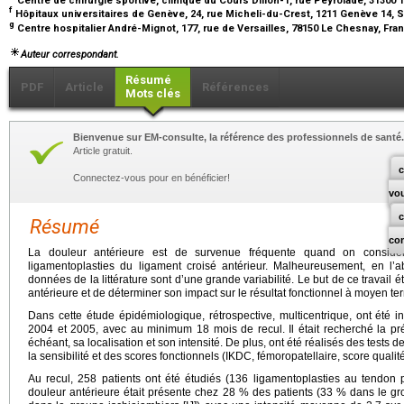
f
Hôpitaux universitaires de Genève, 24, rue Micheli-du-Crest, 1211 Genève 14,
g
Centre hospitalier André-Mignot, 177, rue de Versailles, 78150 Le Chesnay, Fr
Auteur correspondant.
Résumé
PDF
Article
Références
Mots clés
Bienvenue sur EM-consulte, la référence des professionnels de santé.
Article gratuit.
c
Connectez-vous pour en bénéficier!
vo
Résumé
co
La douleur antérieure est de survenue fréquente quand on considè
ligamentoplasties du ligament croisé antérieur. Malheureusement, en l’a
données de la littérature sont d’une grande variabilité. Le but de ce travail 
antérieure et de déterminer son impact sur le résultat fonctionnel à moyen te
Dans cette étude épidémiologique, rétrospective, multicentrique, ont été i
2004 et 2005, avec au minimum 18 mois de recul. Il était recherché la pr
échéant, sa localisation et son intensité. De plus, ont été réalisés des tests
la sensibilité et des scores fonctionnels (IKDC, fémoropatellaire, score qualit
Au recul, 258 patients ont été étudiés (136 ligamentoplasties au tendon p
douleur antérieure était présente chez 28 % des patients (33 % dans le gr