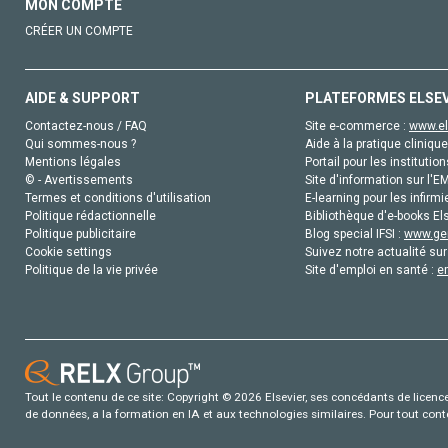
MON COMPTE
CRÉER UN COMPTE
AIDE & SUPPORT
PLATEFORMES ELSE
Contactez-nous / FAQ
Site e-commerce :
www.el
Qui sommes-nous ?
Aide à la pratique clinique
Mentions légales
Portail pour les institution
© - Avertissements
Site d'information sur l'E
Termes et conditions d'utilisation
E-learning pour les infirmi
Politique rédactionnelle
Bibliothèque d'e-books Els
Politique publicitaire
Blog special IFSI :
www.gen
Cookie settings
Suivez notre actualité sur
Politique de la vie privée
Site d'emploi en santé :
e
Tout le contenu de ce site: Copyright © 2026 Elsevier, ses concédants de licence e
de données, a la formation en IA et aux technologies similaires. Pour tout con