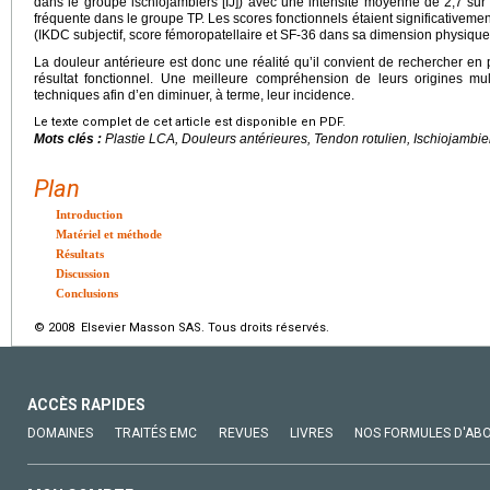
dans le groupe ischiojambiers [IJ]) avec une intensité moyenne de 2,7 sur
fréquente dans le groupe TP. Les scores fonctionnels étaient significativeme
(IKDC subjectif, score fémoropatellaire et SF-36 dans sa dimension physique
La douleur antérieure est donc une réalité qu’il convient de rechercher en 
résultat fonctionnel. Une meilleure compréhension de leurs origines mult
techniques afin d’en diminuer, à terme, leur incidence.
Le texte complet de cet article est disponible en PDF.
Mots clés :
Plastie LCA, Douleurs antérieures, Tendon rotulien, Ischiojambiers
Plan
Introduction
Matériel et méthode
Résultats
Discussion
Conclusions
© 2008 Elsevier Masson SAS. Tous droits réservés.
ACCÈS RAPIDES
DOMAINES
TRAITÉS EMC
REVUES
LIVRES
NOS FORMULES D'AB