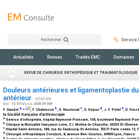
Rechercher
Service C
Rechercher
Actualités
Revues
Traités EMC
Domaines
REVUE DE CHIRURGIE ORTHOPÉDIQUE ET TRAUMATOLOGIQUE
Douleurs antérieures et ligamentoplastie du
antérieur
- 07/01/09
Doi : 10.1016/j.rco.2008.09.008
a
,
⁎
b
c
d
e
F. Gaudot
, F. Chalencon
, G. Nourissat
, D. Dejour
, J.-F. Potel
, D. Fris
la Société française d’arthroscopie
a
Service d’orthopédie, hôpital Raymond-Poincaré, 104, boulevard Raymond-Poi
b
Clinique la Mutualité française-Loire, Z.I. Molina-la-Chazotte, 42029 St-Étienn
c
Hôpital Saint-Antoine, 184, rue du Faubourg-St-Antoine, 75571 Paris cedex 12,
d
Chirurgie orthopédique Corolyon, 8, avenue Ben-Gourion, 69009 Lyon, France
e
Centre de chirurgie sportive, clinique du Cours Dillon-1, rue Peyrolade, 31300