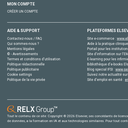
MON COMPTE
CRÉER UN COMPTE
AIDE & SUPPORT
PLATEFORMES ELSE
Contactez-nous / FAQ
Site e-commerce :
www.el
Qui sommes-nous ?
Aide à la pratique clinique
Mentions légales
Portail pour les institution
© - Avertissements
Site d'information sur l'E
Termes et conditions d'utilisation
E-learning pour les infirmi
Politique rédactionnelle
Bibliothèque d'e-books Els
Politique publicitaire
Blog special IFSI :
www.gen
Cookie settings
Suivez notre actualité sur
Politique de la vie privée
Site d'emploi en santé :
e
Tout le contenu de ce site: Copyright © 2026 Elsevier, ses concédants de licence e
de données, a la formation en IA et aux technologies similaires. Pour tout con