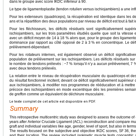
dans le groupe avec score IKDC inférieur à 90.
Le type de ligamentoplastie (tendon rotulien versus ischiojambiers) a une infl
Pour les extenseurs (quadriceps), la récupération est identique dans les
ans et la répartition des deux populations par niveau de déficit est tout à fait 
Pour les fléchisseurs, les déficits résiduels sont significativement sup
ischiojambiers, sur les trois paramètres étudiés quelle que soit la vitess
avec un déficit moyen de 14 à 18 % alors que, pour le groupe des ligamento
dominance par rapport au côté opposé de 2 à 3 % en concentrique. Le défic
prélèvement-dépendant.
Pour les rotateurs internes, est également observé un déficit significati
population de prélèvement sur les ischiojambiers. Les déficits résiduels sur
le nombre de tendons prélevés : −7 % lorsqu’il n’y a aucun prélèvement, 7
avec deux tendons prélevés.
La relation entre le niveau de récupération musculaire du quadriceps et des
du résultat fonctionnel incitent, devant ce déficit significativement supérieu
aux ischiojambiers, à modifier nos programmes de rééducation et à mettre u
précoce des ischiojambiers en mode excentrique dès les premières semaine
de greffon comme un équivalent de déchirure musculaire.
Le texte complet de cet article est disponible en PDF.
Summary
This retrospective multicentric study was designed to assess the outcome o
years after Anterior Cruciate Ligament (ACL) reconstruction and compare mu
graft and individual variables like age, gender, level of sport, but also in term
The results focused on the subjective and objective IKDC scores, SF
36, the
and their location. The review included isokinetic muscle tests concentric 