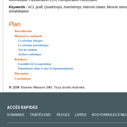
Keywords :
ACL graft, Quadriceps, Hamstrings, Internal rotator, Muscle stren
rehabilitation
Plan
Introduction
Matériel et méthode
La révision clinique
La révision paraclinique
Test en rotation
Analyse statistique
Résultats
Ensemble de la population
Populations selon le type de ligamentoplastie
Discussion
Conclusions
© 2008 Elsevier Masson SAS. Tous droits réservés.
ACCÈS RAPIDES
DOMAINES
TRAITÉS EMC
REVUES
LIVRES
NOS FORMULES D'AB