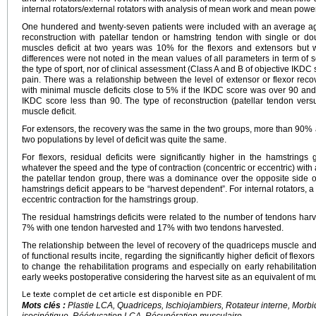
internal rotators/external rotators with analysis of mean work and mean power
One hundered and twenty-seven patients were included with an average a
reconstruction with patellar tendon or hamstring tendon with single or do
muscles deficit at two years was 10% for the flexors and extensors but wit
differences were not noted in the mean values of all parameters in term of 
the type of sport, nor of clinical assessment (Class A and B of objective IKDC 
pain. There was a relationship between the level of extensor or flexor recov
with minimal muscle deficits close to 5% if the IKDC score was over 90 and d
IKDC score less than 90. The type of reconstruction (patellar tendon ver
muscle deficit.
For extensors, the recovery was the same in the two groups, more than 90% at
two populations by level of deficit was quite the same.
For flexors, residual deficits were significantly higher in the hamstring
whatever the speed and the type of contraction (concentric or eccentric) with 
the patellar tendon group, there was a dominance over the opposite side of
hamstrings deficit appears to be “harvest dependent”. For internal rotators, a s
eccentric contraction for the hamstrings group.
The residual hamstrings deficits were related to the number of tendons ha
7% with one tendon harvested and 17% with two tendons harvested.
The relationship between the level of recovery of the quadriceps muscle and
of functional results incite, regarding the significantly higher deficit of flex
to change the rehabilitation programs and especially on early rehabilitatio
early weeks postoperative considering the harvest site as an equivalent of mu
Le texte complet de cet article est disponible en PDF.
Mots clés :
Plastie LCA, Quadriceps, Ischiojambiers, Rotateur interne, Morbi
isocinétique, Rééducation LCA, Récupération musculaire