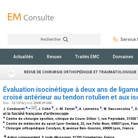
Rechercher
Service C
Rechercher
Actualités
Revues
Traités EMC
Domaines
REVUE DE CHIRURGIE ORTHOPÉDIQUE ET TRAUMATOLOGIQUE
Évaluation isocinétique à deux ans de ligam
croisé antérieur au tendon rotulien et aux i
Doi : 10.1016/j.rco.2008.09.006
a
,
⁎
b
b
a
c
J. Condouret
, J. Cohn
, J.-M. Ferret
, A. Lemonsu
, W. Vasconcelos
, D
et la Société française d’arthroscopie
a
Centre de chirurgie sportive, clinique du Cours-Dillon-1, rue Peyrolade, 31300
b
Centre de médecine du sport Lyon-Gerland, 22, rue Felix-Brun, 69007 Lyon, Fr
c
Chirurgie orthopédique Corolyon, 8, avenue Ben-Gourion, 69009 Lyon, France
Auteur correspondant. 3, route d’Aussonne, 31700 Cornebarrieu, France.