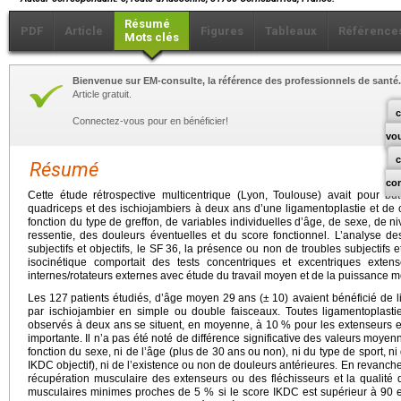
Résumé
PDF
Article
Figures
Tableaux
Référence
Mots clés
Bienvenue sur EM-consulte, la référence des professionnels de santé.
Article gratuit.
c
Connectez-vous pour en bénéficier!
vo
Résumé
co
Cette étude rétrospective multicentrique (Lyon, Toulouse) avait pour but
quadriceps et des ischiojambiers à deux ans d’une ligamentoplastie et de
fonction du type de greffon, de variables individuelles d’âge, de sexe, de n
ressentie, des douleurs éventuelles et du score fonctionnel. L’analyse de
subjectifs et objectifs, le SF
36, la présence ou non de troubles subjectifs e
isocinétique comportait des tests concentriques et excentriques extens
internes/rotateurs externes avec étude du travail moyen et de la puissance 
Les 127
patients étudiés, d’âge moyen 29
ans (±
10) avaient bénéficié de 
par ischiojambier en simple ou double faisceaux. Toutes ligamentoplastie
observés à deux ans se situent, en moyenne, à 10 % pour les extenseurs e
importante. Il n’a pas été noté de différence significative des valeurs moye
fonction du sexe, ni de l’âge (plus de 30
ans ou non), ni du type de sport, ni
IKDC objectif), ni de l’existence ou non de douleurs antérieures. En revanche,
récupération musculaire des extenseurs ou des fléchisseurs et la qualité d
musculaires minimes proches de 5 % si le score IKDC est supérieur à 90 et