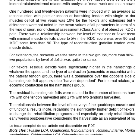
internal rotators/external rotators with analysis of mean work and mean power
One hundered and twenty-seven patients were included with an average a
reconstruction with patellar tendon or hamstring tendon with single or do
muscles deficit at two years was 10% for the flexors and extensors but wit
differences were not noted in the mean values of all parameters in term of 
the type of sport, nor of clinical assessment (Class A and B of objective IKDC 
pain. There was a relationship between the level of extensor or flexor recov
with minimal muscle deficits close to 5% if the IKDC score was over 90 and d
IKDC score less than 90. The type of reconstruction (patellar tendon ver
muscle deficit.
For extensors, the recovery was the same in the two groups, more than 90% at
two populations by level of deficit was quite the same.
For flexors, residual deficits were significantly higher in the hamstring
whatever the speed and the type of contraction (concentric or eccentric) with 
the patellar tendon group, there was a dominance over the opposite side of
hamstrings deficit appears to be “harvest dependent”. For internal rotators, a s
eccentric contraction for the hamstrings group.
The residual hamstrings deficits were related to the number of tendons ha
7% with one tendon harvested and 17% with two tendons harvested.
The relationship between the level of recovery of the quadriceps muscle and
of functional results incite, regarding the significantly higher deficit of flex
to change the rehabilitation programs and especially on early rehabilitatio
early weeks postoperative considering the harvest site as an equivalent of mu
Le texte complet de cet article est disponible en PDF.
Mots clés :
Plastie LCA, Quadriceps, Ischiojambiers, Rotateur interne, Morbi
isocinétique, Rééducation LCA, Récupération musculaire