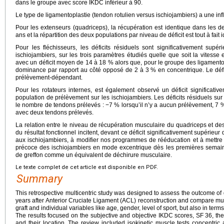
dans le groupe avec score IKDC inférieur à 90.
Le type de ligamentoplastie (tendon rotulien versus ischiojambiers) a une infl
Pour les extenseurs (quadriceps), la récupération est identique dans les
ans et la répartition des deux populations par niveau de déficit est tout à fait 
Pour les fléchisseurs, les déficits résiduels sont significativement sup
ischiojambiers, sur les trois paramètres étudiés quelle que soit la vitess
avec un déficit moyen de 14 à 18 % alors que, pour le groupe des ligamento
dominance par rapport au côté opposé de 2 à 3 % en concentrique. Le défic
prélèvement-dépendant.
Pour les rotateurs internes, est également observé un déficit significati
population de prélèvement sur les ischiojambiers. Les déficits résiduels sur
le nombre de tendons prélevés : −7 % lorsqu’il n’y a aucun prélèvement, 7
avec deux tendons prélevés.
La relation entre le niveau de récupération musculaire du quadriceps et des
du résultat fonctionnel incitent, devant ce déficit significativement supérieu
aux ischiojambiers, à modifier nos programmes de rééducation et à mettre u
précoce des ischiojambiers en mode excentrique dès les premières semaine
de greffon comme un équivalent de déchirure musculaire.
Le texte complet de cet article est disponible en PDF.
Summary
This retrospective multicentric study was designed to assess the outcome o
years after Anterior Cruciate Ligament (ACL) reconstruction and compare mu
graft and individual variables like age, gender, level of sport, but also in term
The results focused on the subjective and objective IKDC scores, SF
36, the
and their location. The review included isokinetic muscle tests concentric 