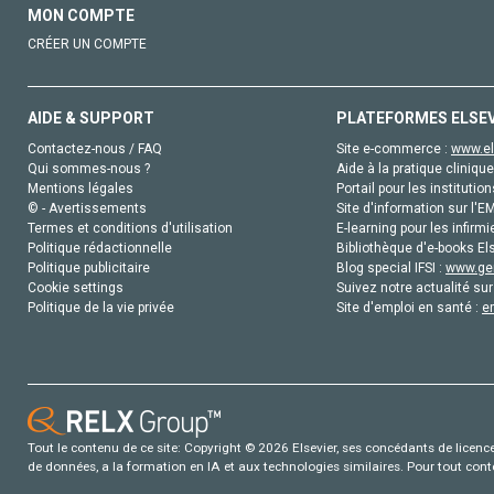
MON COMPTE
CRÉER UN COMPTE
AIDE & SUPPORT
PLATEFORMES ELSE
Contactez-nous / FAQ
Site e-commerce :
www.el
Qui sommes-nous ?
Aide à la pratique clinique
Mentions légales
Portail pour les institution
© - Avertissements
Site d'information sur l'E
Termes et conditions d'utilisation
E-learning pour les infirmi
Politique rédactionnelle
Bibliothèque d'e-books Els
Politique publicitaire
Blog special IFSI :
www.gen
Cookie settings
Suivez notre actualité sur
Politique de la vie privée
Site d'emploi en santé :
e
Tout le contenu de ce site: Copyright © 2026 Elsevier, ses concédants de licence e
de données, a la formation en IA et aux technologies similaires. Pour tout con