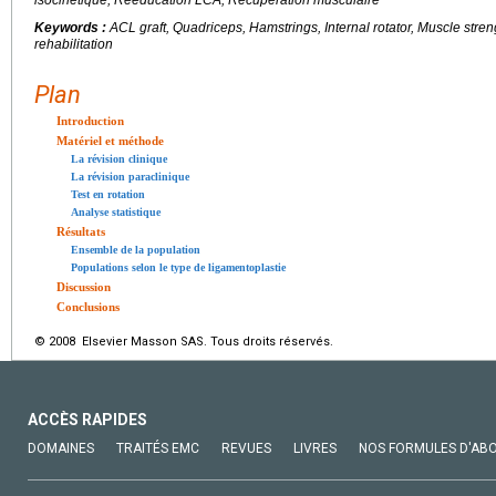
Keywords :
ACL graft, Quadriceps, Hamstrings, Internal rotator, Muscle stren
rehabilitation
Plan
Introduction
Matériel et méthode
La révision clinique
La révision paraclinique
Test en rotation
Analyse statistique
Résultats
Ensemble de la population
Populations selon le type de ligamentoplastie
Discussion
Conclusions
© 2008 Elsevier Masson SAS. Tous droits réservés.
ACCÈS RAPIDES
DOMAINES
TRAITÉS EMC
REVUES
LIVRES
NOS FORMULES D'AB