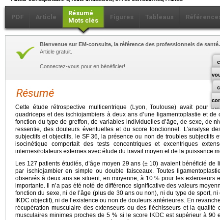
Résumé
PDF
Article
Figures
Tableaux
Référence
Mots clés
Bienvenue sur EM-consulte, la référence des professionnels de santé.
Article gratuit.
c
Connectez-vous pour en bénéficier!
vo
Résumé
co
Cette étude rétrospective multicentrique (Lyon, Toulouse) avait pour but
quadriceps et des ischiojambiers à deux ans d’une ligamentoplastie et de
fonction du type de greffon, de variables individuelles d’âge, de sexe, de n
ressentie, des douleurs éventuelles et du score fonctionnel. L’analyse de
subjectifs et objectifs, le SF
36, la présence ou non de troubles subjectifs e
isocinétique comportait des tests concentriques et excentriques extens
internes/rotateurs externes avec étude du travail moyen et de la puissance 
Les 127
patients étudiés, d’âge moyen 29
ans (±
10) avaient bénéficié de 
par ischiojambier en simple ou double faisceaux. Toutes ligamentoplastie
observés à deux ans se situent, en moyenne, à 10 % pour les extenseurs e
importante. Il n’a pas été noté de différence significative des valeurs moye
fonction du sexe, ni de l’âge (plus de 30
ans ou non), ni du type de sport, ni
IKDC objectif), ni de l’existence ou non de douleurs antérieures. En revanche,
récupération musculaire des extenseurs ou des fléchisseurs et la qualité d
musculaires minimes proches de 5 % si le score IKDC est supérieur à 90 et