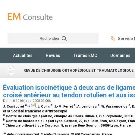
Rechercher
Service C
Rechercher
Actualités
Revues
Traités EMC
Domaines
REVUE DE CHIRURGIE ORTHOPÉDIQUE ET TRAUMATOLOGIQUE
Évaluation isocinétique à deux ans de ligam
croisé antérieur au tendon rotulien et aux i
Doi : 10.1016/j.rco.2008.09.006
a
,
⁎
b
b
a
c
J. Condouret
, J. Cohn
, J.-M. Ferret
, A. Lemonsu
, W. Vasconcelos
, D
et la Société française d’arthroscopie
a
Centre de chirurgie sportive, clinique du Cours-Dillon-1, rue Peyrolade, 31300
b
Centre de médecine du sport Lyon-Gerland, 22, rue Felix-Brun, 69007 Lyon, Fr
c
Chirurgie orthopédique Corolyon, 8, avenue Ben-Gourion, 69009 Lyon, France
Auteur correspondant. 3, route d’Aussonne, 31700 Cornebarrieu, France.