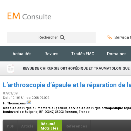
Rechercher
Service C
Rechercher
Actualités
Revues
Traités EMC
Domaines
REVUE DE CHIRURGIE ORTHOPÉDIQUE ET TRAUMATOLOGIQUE
L’arthroscopie d’épaule et la réparation de 
07/01/09
Doi : 10.1016/j.rco.2008.09.002
H. Thomazeau
Unité de chirurgie du membre supérieur, service de chirurgie orthopédique répar
boulevard de Bulgarie, BP 90347, 35203 Rennes, France
Résumé
PDF
Article
Références
Mots clés