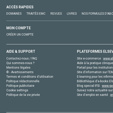
ACCÈS RAPIDES
DOMAINES
TRAITÉS EMC
REVUES
LIVRES
NOS FORMULES D'AB
MON COMPTE
CRÉER UN COMPTE
AIDE & SUPPORT
PLATEFORMES ELSE
Contactez-nous / FAQ
Site e-commerce :
www.el
Qui sommes-nous ?
Aide à la pratique clinique
Mentions légales
Portail pour les institution
© - Avertissements
Site d'information sur l'E
Termes et conditions d'utilisation
E-learning pour les infirmi
Politique rédactionnelle
Bibliothèque d'e-books Els
Politique publicitaire
Blog special IFSI :
www.gen
Cookie settings
Suivez notre actualité sur
Politique de la vie privée
Site d'emploi en santé :
e