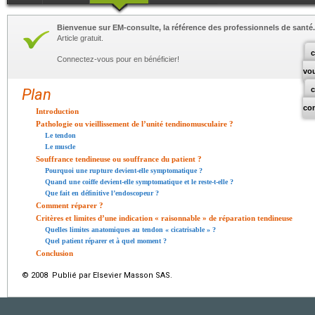
Bienvenue sur EM-consulte, la référence des professionnels de santé.
Article gratuit.
c
Connectez-vous pour en bénéficier!
vo
Plan
co
Introduction
Pathologie ou vieillissement de l’unité tendinomusculaire ?
Le tendon
Le muscle
Souffrance tendineuse ou souffrance du patient ?
Pourquoi une rupture devient-elle symptomatique ?
Quand une coiffe devient-elle symptomatique et le reste-t-elle ?
Que fait en définitive l’endoscopeur ?
Comment réparer ?
Critères et limites d’une indication « raisonnable » de réparation tendineuse
Quelles limites anatomiques au tendon « cicatrisable » ?
Quel patient réparer et à quel moment ?
Conclusion
© 2008 Publié par Elsevier Masson SAS.