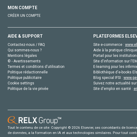
MON COMPTE
CRÉER UN COMPTE
AIDE & SUPPORT
PLATEFORMES ELSE
Contactez-nous / FAQ
Site e-commerce :
www.el
Qui sommes-nous ?
Aide à la pratique clinique
Mentions légales
Portail pour les institution
© - Avertissements
Site d'information sur l'E
Termes et conditions d'utilisation
E-learning pour les infirmi
Politique rédactionnelle
Bibliothèque d'e-books Els
Politique publicitaire
Blog special IFSI :
www.gen
Cookie settings
Suivez notre actualité sur
Politique de la vie privée
Site d'emploi en santé :
e
Tout le contenu de ce site: Copyright © 2026 Elsevier, ses concédants de licence e
de données, a la formation en IA et aux technologies similaires. Pour tout con