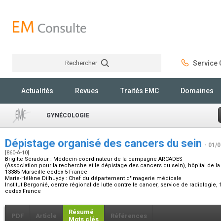
Rechercher
Service C
Rechercher
Actualités
Revues
Traités EMC
Domaines
GYNÉCOLOGIE
Dépistage organisé des cancers du sein
- 01/
[860-A-10]
Brigitte Séradour :
Médecin-coordinateur de la campagne ARCADES
(Association pour la recherche et le dépistage des cancers du sein), hôpital de la
13385 Marseille cedex 5 France
Marie-Hélène Dilhuydy :
Chef du département d'imagerie médicale
Institut Bergonié, centre régional de lutte contre le cancer, service de radiologie
cedex France
Résumé
PDF
Article
Références
Mots clés