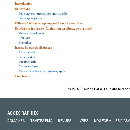
Introduction
Définitions
Dépistage sur prescription individuelle
Dépistage organisé
Efficacité du dépistage organisé sur la mortalité
Expérience française. Évaluation en dépistage organisé
Matériel et méthodes
Résultats
Évolution
Inconvénients du dépistage
Faux négatifs
Faux positifs
Surdiagnostic
Risque radique
Autres effets délétères psychologiques
Conclusion
© 2000 Elsevier, Paris. Tous droits réser
ACCÈS RAPIDES
DOMAINES
TRAITÉS EMC
REVUES
LIVRES
NOS FORMULES D'AB