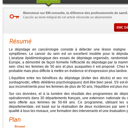
Bienvenue sur EM-consulte, la référence des professionnels de santé.
L’accès au texte intégral de cet article nécessite un abonnement.
EMC D
Résumé
Le dépistage en cancérologie consiste à détecter une lésion maligne 
symptômes. Le cancer du sein est un excellent modèle pour le dépist
L'analyse épidémiologique des essais de dépistage organisés, randomisés
Europe, a démontré de façon formelle l'efficacité du dépistage par la mamm
sein chez les femmes de 50 ans et plus auxquelles il est proposé. Chez le
probable mais plus difficile à mettre en évidence et d'expression plus tardive.
L'équilibre entre les bénéfices du dépistage (éviter des décès) et ses inco
surdiagnostic, effets délétères psychologiques) doit être bien pesé. S'il est 
aux inconvénients pour les femmes de plus de 50 ans, l'équilibre est plus in
Sur ces données, et à la lumière des résultats des programmes de dépis
opérationnels dans 30 départements français, une extension nationale du 
sera offerte aux femmes de 50-69 ans. Ce programme, utilisant les st
départementale, est basé sur la réalisation de deux incidences par sein
qualité à tous les niveaux, une formation des intervenants et une évaluation
Plan
Résumé