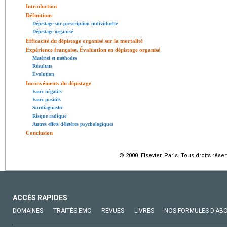
Introduction
Définitions
Dépistage sur prescription individuelle
Dépistage organisé
Efficacité du dépistage organisé sur la mortalité
Expérience française. Évaluation en dépistage organisé
Matériel et méthodes
Résultats
Évolution
Inconvénients du dépistage
Faux négatifs
Faux positifs
Surdiagnostic
Risque radique
Autres effets délétères psychologiques
Conclusion
© 2000 Elsevier, Paris. Tous droits réser
ACCÈS RAPIDES
DOMAINES
TRAITÉS EMC
REVUES
LIVRES
NOS FORMULES D'AB