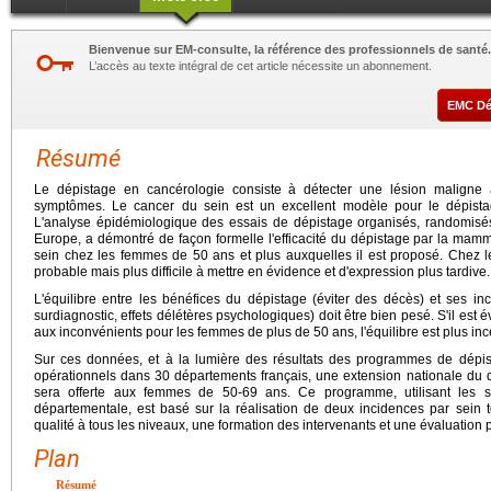
Bienvenue sur EM-consulte, la référence des professionnels de santé.
L’accès au texte intégral de cet article nécessite un abonnement.
EMC D
Résumé
Le dépistage en cancérologie consiste à détecter une lésion maligne 
symptômes. Le cancer du sein est un excellent modèle pour le dépist
L'analyse épidémiologique des essais de dépistage organisés, randomisés
Europe, a démontré de façon formelle l'efficacité du dépistage par la mamm
sein chez les femmes de 50 ans et plus auxquelles il est proposé. Chez le
probable mais plus difficile à mettre en évidence et d'expression plus tardive.
L'équilibre entre les bénéfices du dépistage (éviter des décès) et ses inco
surdiagnostic, effets délétères psychologiques) doit être bien pesé. S'il est 
aux inconvénients pour les femmes de plus de 50 ans, l'équilibre est plus in
Sur ces données, et à la lumière des résultats des programmes de dépis
opérationnels dans 30 départements français, une extension nationale du 
sera offerte aux femmes de 50-69 ans. Ce programme, utilisant les st
départementale, est basé sur la réalisation de deux incidences par sein
qualité à tous les niveaux, une formation des intervenants et une évaluation
Plan
Résumé