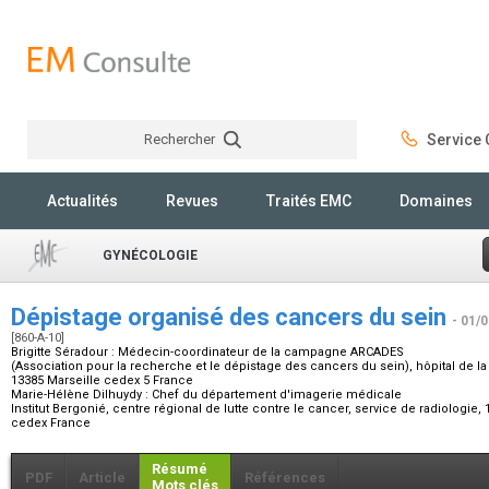
Rechercher
Service C
Rechercher
Actualités
Revues
Traités EMC
Domaines
GYNÉCOLOGIE
Dépistage organisé des cancers du sein
- 01/
[860-A-10]
Brigitte Séradour :
Médecin-coordinateur de la campagne ARCADES
(Association pour la recherche et le dépistage des cancers du sein), hôpital de la
13385 Marseille cedex 5 France
Marie-Hélène Dilhuydy :
Chef du département d'imagerie médicale
Institut Bergonié, centre régional de lutte contre le cancer, service de radiologie
cedex France
Résumé
PDF
Article
Références
Mots clés