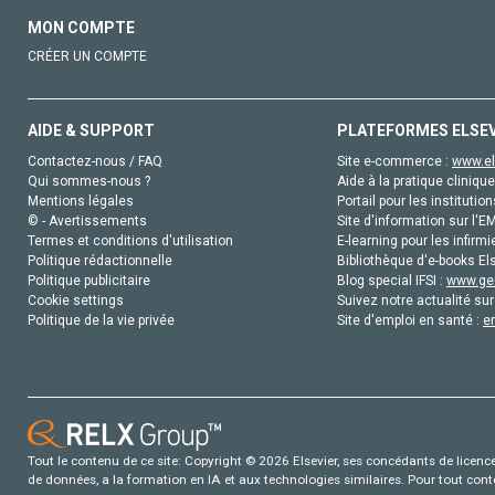
MON COMPTE
CRÉER UN COMPTE
AIDE & SUPPORT
PLATEFORMES ELSE
Contactez-nous / FAQ
Site e-commerce :
www.el
Qui sommes-nous ?
Aide à la pratique clinique
Mentions légales
Portail pour les institution
© - Avertissements
Site d'information sur l'E
Termes et conditions d'utilisation
E-learning pour les infirmi
Politique rédactionnelle
Bibliothèque d'e-books Els
Politique publicitaire
Blog special IFSI :
www.gen
Cookie settings
Suivez notre actualité sur
Politique de la vie privée
Site d'emploi en santé :
e
Tout le contenu de ce site: Copyright © 2026 Elsevier, ses concédants de licence e
de données, a la formation en IA et aux technologies similaires. Pour tout con