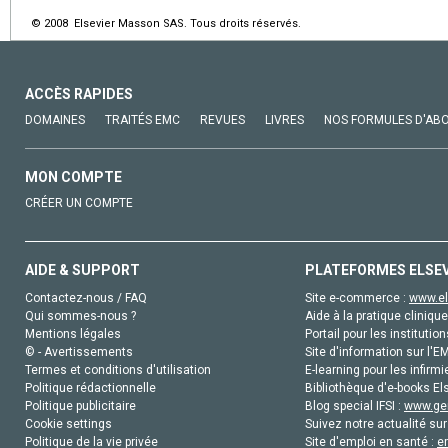
© 2008 Elsevier Masson SAS. Tous droits réservés.
ACCÈS RAPIDES
DOMAINES
TRAITÉS EMC
REVUES
LIVRES
NOS FORMULES D'AB
MON COMPTE
CRÉER UN COMPTE
AIDE & SUPPORT
PLATEFORMES ELSE
Contactez-nous / FAQ
Site e-commerce :
www.el
Qui sommes-nous ?
Aide à la pratique clinique
Mentions légales
Portail pour les institution
© - Avertissements
Site d'information sur l'E
Termes et conditions d'utilisation
E-learning pour les infirmi
Politique rédactionnelle
Bibliothèque d'e-books Els
Politique publicitaire
Blog special IFSI :
www.gen
Cookie settings
Suivez notre actualité sur
Politique de la vie privée
Site d'emploi en santé :
e