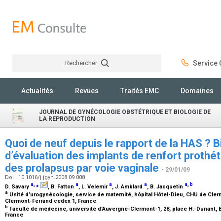
Rechercher
Service C
Rechercher
Actualités
Revues
Traités EMC
Domaines
JOURNAL DE GYNÉCOLOGIE OBSTÉTRIQUE ET BIOLOGIE DE
LA REPRODUCTION
Quoi de neuf depuis le rapport de la HAS ? B
d’évaluation des implants de renfort prothét
des prolapsus par voie vaginale
- 29/01/09
Doi : 10.1016/j.jgyn.2008.09.008
a
,
⁎
a
a
a
a
,
b
D. Savary
, B. Fatton
, L. Velemir
, J. Amblard
, B. Jacquetin
a
Unité d’urogynécologie, service de maternité, hôpital Hôtel-Dieu, CHU de Clerm
Clermont-Ferrand cedex 1, France
b
Faculté de médecine, université d’Auvergne-Clermont-1, 28, place H.-Dunant, 
France