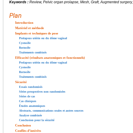
Keywords :
Review, Pelvic organ prolapse, Mesh, Graft, Augmented surgery, 
Plan
Introduction
Matériel et méthode
Implants et techniques de pose
Prolapsus utérin ou du dôme vaginal
Cystocèle
Rectocèle
Traitements combinés
Efficacité (résultats anatomiques et fonctionnels)
Prolapsus utérin ou du dôme vaginal
Cystocèle
Rectocèle
Traitements combinés
Sécurité
Essais randomisés
Séries prospectives non randomisées
Séries de cas
Cas cliniques
Études anatomiques
Abstracts, communications orales et autres sources
Analyse combinée
Conclusion pour la sécurité
Conclusion
Conflits d’intérêts