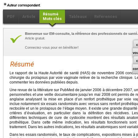
Auteur correspondant.
Résumé
PDF
Article
Tableaux
Références
Mots clés
Bienvenue sur EM-consulte, la référence des professionnels de santé.
Article gratuit.
c
Connectez-vous pour en bénéficier!
vo
Résumé
co
Le rapport de la Haute Autorité de santé (HAS) de novembre 2006 conclue 
chirurgie du prolapsus par voie vaginale relève de la recherche clinique. Le
commenter les données publiées depuis.
Une revue de la littérature sur PubMed de janvier 2006 à décembre 2007, 
personnelles et une veille documentaire jusqu’en mai 2008 ont permis de re
anglaise analysant la mise en place d’un renfort prothétique par voie va
inclue notamment six essais randomisés avec versus sans renfort prothétique
rectocèle et un le prolapsus de l’étage moyen. Il existe une grande disparité
critères d’évaluation, en particulier dans la définition des récidives. 
différentes techniques de cure de cystocèle montrent des résultats anato
prothétique. Dans cette même indication, les résultats fonctionnels so
traitement. Dans les autres indications, les résultats anatomiques sont variabl
Dans les essais randomisés, le taux de complications, expositions mises à pa