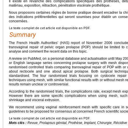
Il existe en revanche des complications spécifiques des prothèses, déta
matériau, exposition, rétraction, pénétration viscérale prothétique.
Nous proposons certaines règles de bonne pratique devant encadrer la chi
des indications préférentielles qui seront soumises pour établir un cons
concernées.
Le texte complet de cet article est disponible en PDF.
Summary
The French Health Authorities’ (HAS) report of November 2006 conclude
transvaginal repair of pelvic organ prolapse (POP) should be limited to cl
analyse and comment the recent data on this topic.
A review on PubMed, on a personal database and actualisation until May 2
or English language series concerning prolapse surgery with mesh dispose
randomised controlled trials comparing transvaginal repair of POP with or 
about rectocele and one about apical prolapse. Both surgical techniqu
standardised. The four randomised trials focusing on cystocele repair 
techniques using mesh, with similar functional results with or without mesh re
results remain unclear or controversial.
According to the randomised trials, the complications rate, except mesh exp
However there are some specific complications when using mesh, such
shrinkage and visceral extrusion.
We recommend using vaginal reinforcement mesh with specific care in 
guidelines to be proposed for consensus at concerned French scientific socie
Le texte complet de cet article est disponible en PDF.
Mots clés :
Revue, Prolapsus génital, Prothèse, Implant, Chirurgie, Récidive