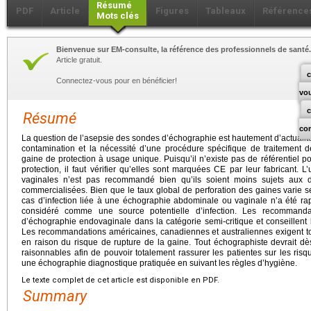
Résumé
PDF
Article
Figures
Tableaux
Référence
Mots clés
Bienvenue sur EM-consulte, la référence des professionnels de santé.
Article gratuit.
c
Connectez-vous pour en bénéficier!
vo
Résumé
co
La question de l’asepsie des sondes d’échographie est hautement d’actualité
contamination et la nécessité d’une procédure spécifique de traitement 
gaine de protection à usage unique. Puisqu’il n’existe pas de référentiel po
protection, il faut vérifier qu’elles sont marquées CE par leur fabricant. 
vaginales n’est pas recommandé bien qu’ils soient moins sujets aux d
commercialisées. Bien que le taux global de perforation des gaines varie s
cas d’infection liée à une échographie abdominale ou vaginale n’a été rapp
considéré comme une source potentielle d’infection. Les recommanda
d’échographie endovaginale dans la catégorie semi-critique et conseillent 
Les recommandations américaines, canadiennes et australiennes exigent to
en raison du risque de rupture de la gaine. Tout échographiste devrait dè
raisonnables afin de pouvoir totalement rassurer les patientes sur les risq
une échographie diagnostique pratiquée en suivant les règles d’hygiène.
Le texte complet de cet article est disponible en PDF.
Summary