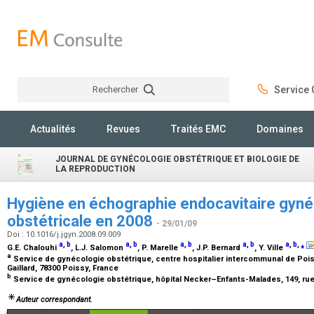
Rechercher
Service C
Rechercher
Actualités
Revues
Traités EMC
Domaines
JOURNAL DE GYNÉCOLOGIE OBSTÉTRIQUE ET BIOLOGIE DE
LA REPRODUCTION
Hygiène en échographie endocavitaire gyné
obstétricale en 2008
- 29/01/09
Doi : 10.1016/j.jgyn.2008.09.009
a
,
b
a
,
b
a
,
b
a
,
b
a
,
b
,
⁎
G.E. Chalouhi
, L.J. Salomon
, P. Marelle
, J.P. Bernard
, Y. Ville
a
Service de gynécologie obstétrique, centre hospitalier intercommunal de Poi
Gaillard, 78300 Poissy, France
b
Service de gynécologie obstétrique, hôpital Necker–Enfants-Malades, 149, rue
Auteur correspondant.