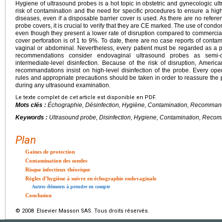
Hygiene of ultrasound probes is a hot topic in obstetric and gynecologic u
risk of contamination and the need for specific procedures to ensure a high
diseases, even if a disposable barrier cover is used. As there are no referen
probe covers, it is crucial to verify that they are CE marked. The use of co
even though they present a lower rate of disruption compared to commercial
cover perforation is of 1 to 9%. To date, there are no case reports of conta
vaginal or abdominal. Nevertheless, every patient must be regarded as a po
recommendations consider endovaginal ultrasound probes as semi-cr
intermediate-level disinfection. Because of the risk of disruption, Amer
recommandations insist on high-level disinfection of the probe. Every op
rules and appropriate precautions should be taken in order to reassure the p
during any ultrasound examination.
Le texte complet de cet article est disponible en PDF.
Mots clés :
Échographie, Désinfection, Hygiène, Contamination, Recomman
Keywords :
Ultrasound probe, Disinfection, Hygiene, Contamination, Reco
Plan
Gaines de protection
Contamination des sondes
Risque infectieux théorique
Règles d’hygiène à suivre en échographie endovaginale
Autres éléments à prendre en compte
Conclusion
© 2008 Elsevier Masson SAS. Tous droits réservés.