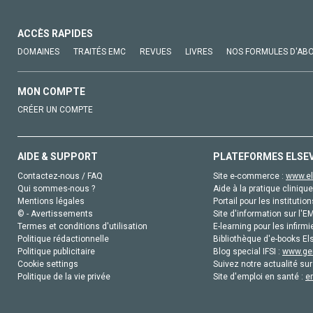
ACCÈS RAPIDES
DOMAINES
TRAITÉS EMC
REVUES
LIVRES
NOS FORMULES D'AB
MON COMPTE
CRÉER UN COMPTE
AIDE & SUPPORT
PLATEFORMES ELSE
Contactez-nous / FAQ
Site e-commerce :
www.el
Qui sommes-nous ?
Aide à la pratique clinique
Mentions légales
Portail pour les institution
© - Avertissements
Site d'information sur l'E
Termes et conditions d'utilisation
E-learning pour les infirmi
Politique rédactionnelle
Bibliothèque d'e-books Els
Politique publicitaire
Blog special IFSI :
www.gen
Cookie settings
Suivez notre actualité sur
Politique de la vie privée
Site d'emploi en santé :
e