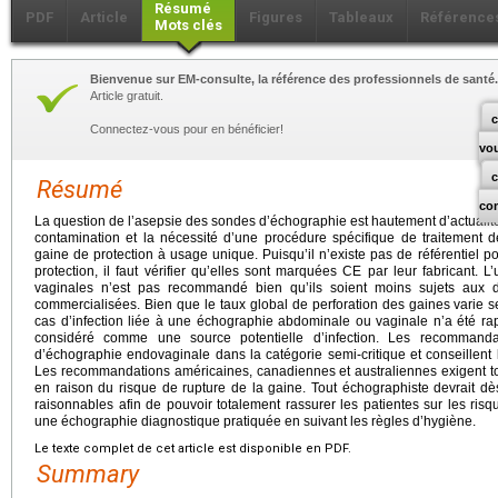
Résumé
PDF
Article
Figures
Tableaux
Référence
Mots clés
Bienvenue sur EM-consulte, la référence des professionnels de santé.
Article gratuit.
c
Connectez-vous pour en bénéficier!
vo
Résumé
co
La question de l’asepsie des sondes d’échographie est hautement d’actualité
contamination et la nécessité d’une procédure spécifique de traitement 
gaine de protection à usage unique. Puisqu’il n’existe pas de référentiel po
protection, il faut vérifier qu’elles sont marquées CE par leur fabricant. 
vaginales n’est pas recommandé bien qu’ils soient moins sujets aux d
commercialisées. Bien que le taux global de perforation des gaines varie s
cas d’infection liée à une échographie abdominale ou vaginale n’a été rapp
considéré comme une source potentielle d’infection. Les recommanda
d’échographie endovaginale dans la catégorie semi-critique et conseillent 
Les recommandations américaines, canadiennes et australiennes exigent to
en raison du risque de rupture de la gaine. Tout échographiste devrait dè
raisonnables afin de pouvoir totalement rassurer les patientes sur les risq
une échographie diagnostique pratiquée en suivant les règles d’hygiène.
Le texte complet de cet article est disponible en PDF.
Summary