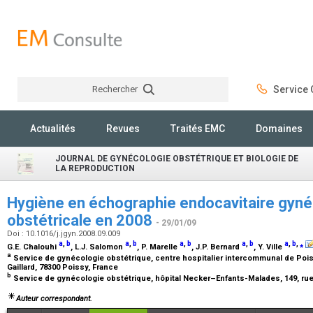
Rechercher
Service C
Rechercher
Actualités
Revues
Traités EMC
Domaines
JOURNAL DE GYNÉCOLOGIE OBSTÉTRIQUE ET BIOLOGIE DE
LA REPRODUCTION
Hygiène en échographie endocavitaire gyné
obstétricale en 2008
- 29/01/09
Doi : 10.1016/j.jgyn.2008.09.009
a
,
b
a
,
b
a
,
b
a
,
b
a
,
b
,
⁎
G.E. Chalouhi
, L.J. Salomon
, P. Marelle
, J.P. Bernard
, Y. Ville
a
Service de gynécologie obstétrique, centre hospitalier intercommunal de Poi
Gaillard, 78300 Poissy, France
b
Service de gynécologie obstétrique, hôpital Necker–Enfants-Malades, 149, rue
Auteur correspondant.