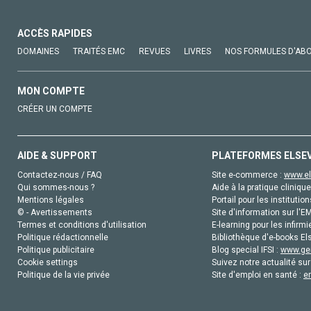
ACCÈS RAPIDES
DOMAINES
TRAITÉS EMC
REVUES
LIVRES
NOS FORMULES D'AB
MON COMPTE
CRÉER UN COMPTE
AIDE & SUPPORT
PLATEFORMES ELSE
Contactez-nous / FAQ
Site e-commerce :
www.el
Qui sommes-nous ?
Aide à la pratique clinique
Mentions légales
Portail pour les institution
© - Avertissements
Site d'information sur l'E
Termes et conditions d'utilisation
E-learning pour les infirmi
Politique rédactionnelle
Bibliothèque d'e-books Els
Politique publicitaire
Blog special IFSI :
www.gen
Cookie settings
Suivez notre actualité sur
Politique de la vie privée
Site d'emploi en santé :
e