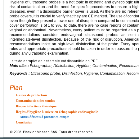
Hygiene of ultrasound probes is a hot topic in obstetric and gynecologic u
risk of contamination and the need for specific procedures to ensure a high
diseases, even if a disposable barrier cover is used. As there are no referen
probe covers, it is crucial to verify that they are CE marked. The use of co
even though they present a lower rate of disruption compared to commercial
cover perforation is of 1 to 9%. To date, there are no case reports of conta
vaginal or abdominal. Nevertheless, every patient must be regarded as a po
recommendations consider endovaginal ultrasound probes as semi-cr
intermediate-level disinfection. Because of the risk of disruption, Amer
recommandations insist on high-level disinfection of the probe. Every op
rules and appropriate precautions should be taken in order to reassure the p
during any ultrasound examination.
Le texte complet de cet article est disponible en PDF.
Mots clés :
Échographie, Désinfection, Hygiène, Contamination, Recomman
Keywords :
Ultrasound probe, Disinfection, Hygiene, Contamination, Reco
Plan
Gaines de protection
Contamination des sondes
Risque infectieux théorique
Règles d’hygiène à suivre en échographie endovaginale
Autres éléments à prendre en compte
Conclusion
© 2008 Elsevier Masson SAS. Tous droits réservés.