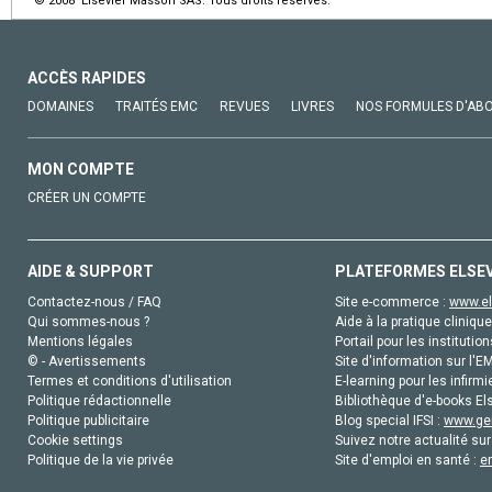
© 2008 Elsevier Masson SAS. Tous droits réservés.
ACCÈS RAPIDES
DOMAINES
TRAITÉS EMC
REVUES
LIVRES
NOS FORMULES D'AB
MON COMPTE
CRÉER UN COMPTE
AIDE & SUPPORT
PLATEFORMES ELSE
Contactez-nous / FAQ
Site e-commerce :
www.el
Qui sommes-nous ?
Aide à la pratique clinique
Mentions légales
Portail pour les institution
© - Avertissements
Site d'information sur l'E
Termes et conditions d'utilisation
E-learning pour les infirmi
Politique rédactionnelle
Bibliothèque d'e-books Els
Politique publicitaire
Blog special IFSI :
www.gen
Cookie settings
Suivez notre actualité sur
Politique de la vie privée
Site d'emploi en santé :
e