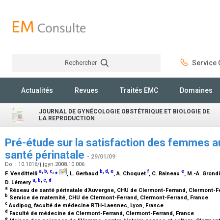
Rechercher
Service C
Rechercher
Actualités
Revues
Traités EMC
Domaines
JOURNAL DE GYNÉCOLOGIE OBSTÉTRIQUE ET BIOLOGIE DE
LA REPRODUCTION
Pré-étude sur la satisfaction des femmes a
santé périnatale
- 29/01/09
Doi : 10.1016/j.jgyn.2008.10.006
a
,
b
,
c
,
⁎
b
,
d
,
e
f
e
F. Vendittelli
, L. Gerbaud
, A. Choquet
, C. Raineau
, M.-A. Grond
a
,
b
,
c
,
d
D. Lémery
a
Réseau de santé périnatale d’Auvergne, CHU de Clermont-Ferrand, Clermont-F
b
Service de maternité, CHU de Clermont-Ferrand, Clermont-Ferrand, France
c
Audipog, faculté de médecine RTH-Laennec, Lyon, France
d
Faculté de médecine de Clermont-Ferrand, Clermont-Ferrand, France
e