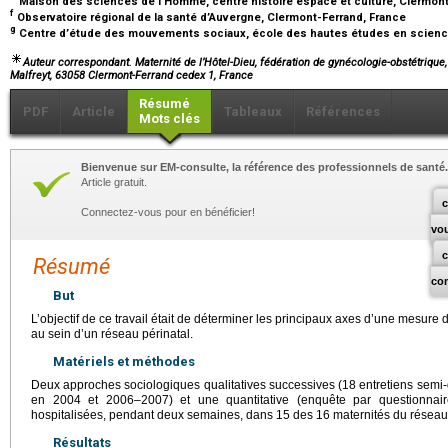
Maison des sciences de l’Homme, centre histoire espace et culture, Clermon
f
Observatoire régional de la santé d’Auvergne, Clermont-Ferrand, France
g
Centre d’étude des mouvements sociaux, école des hautes études en science
Auteur correspondant. Maternité de l’Hôtel-Dieu, fédération de gynécologie-obstétriqu
Malfreyt, 63058 Clermont-Ferrand cedex 1, France
Résumé
PDF
Article
Tableaux
Références
Mots clés
Bienvenue sur EM-consulte, la référence des professionnels de santé.
Article gratuit.
c
Connectez-vous pour en bénéficier!
vo
Résumé
co
But
L’objectif de ce travail était de déterminer les principaux axes d’une mesure 
au sein d’un réseau périnatal.
Matériels et méthodes
Deux approches sociologiques qualitatives successives (18 entretiens semi
en 2004 et 2006–2007) et une quantitative (enquête par questionna
hospitalisées, pendant deux semaines, dans 15 des 16 maternités du réseau 
Résultats