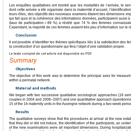
Les enquêtes qualitatives ont montré que les modalités de l’arrivée, le se
dont cette arrivée a été organisée dans la maternité d’accueil, l’identificat
leurs rôles, des objectifs des nouveaux examens étaient des dimensions impor
qui fait quoi et la cohérence des informations données, participaient aussi à 
(taux de participation
=
89 %) a révélé que 74 % des femmes connaissaient 
Cependant, la majorité de ces femmes avaient très peu d’information sur le 
Conclusion
Il est possible d’identifier les thèmes spécifiques liés à la satisfaction des f
la construction d’un questionnaire qui fera l’objet d’une validation propre.
Le texte complet de cet article est disponible en PDF.
Summary
Objectives
The objective of this work was to determine the principal axes for measuri
within a perinatal network.
Material and methods
We began with two successive qualitative sociological approaches (18 sem
couples in 2004 and 2006–2007) and one quantitative approach (questionna
15 of the 16 maternity units in the Auvergne network during a two-week perio
Results
The qualitative surveys show that the procedures at arrival at the new esta
that they did or did not induce, the identification of the participants, an unde
of the new examinations were all important dimensions. During hospitaliza