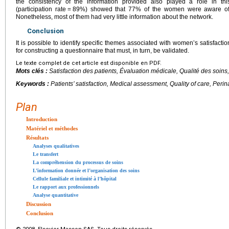
the consistency of the information provided also played a role in this
(participation rate
=
89%) showed that 77% of the women were aware of the
Nonetheless, most of them had very little information about the network.
Conclusion
It is possible to identify specific themes associated with women’s satisfactio
for constructing a questionnaire that must, in turn, be validated.
Le texte complet de cet article est disponible en PDF.
Mots clés :
Satisfaction des patients, Évaluation médicale, Qualité des soin
Keywords :
Patients’ satisfaction, Medical assessment, Quality of care, Perin
Plan
Introduction
Matériel et méthodes
Résultats
Analyses qualitatives
Le transfert
La compréhension du processus de soins
L’information donnée et l’organisation des soins
Cellule familiale et intimité à l’hôpital
Le rapport aux professionnels
Analyse quantitative
Discussion
Conclusion