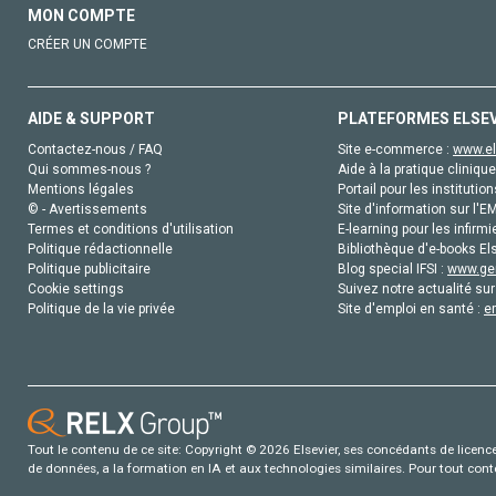
MON COMPTE
CRÉER UN COMPTE
AIDE & SUPPORT
PLATEFORMES ELSE
Contactez-nous / FAQ
Site e-commerce :
www.el
Qui sommes-nous ?
Aide à la pratique clinique
Mentions légales
Portail pour les institution
© - Avertissements
Site d'information sur l'E
Termes et conditions d'utilisation
E-learning pour les infirmi
Politique rédactionnelle
Bibliothèque d'e-books Els
Politique publicitaire
Blog special IFSI :
www.gen
Cookie settings
Suivez notre actualité sur
Politique de la vie privée
Site d'emploi en santé :
e
Tout le contenu de ce site: Copyright © 2026 Elsevier, ses concédants de licence e
de données, a la formation en IA et aux technologies similaires. Pour tout con