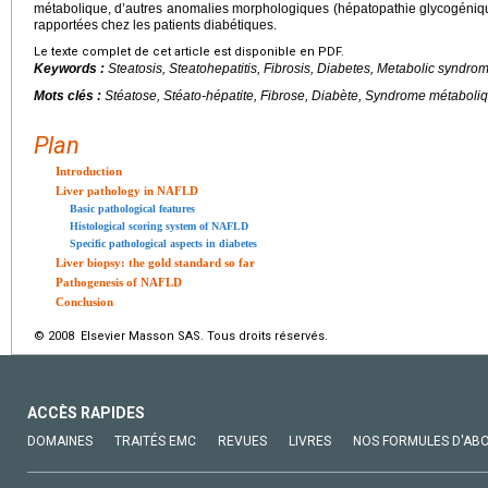
métabolique, d’autres anomalies morphologiques (hépatopathie glycogéniqu
rapportées chez les patients diabétiques.
Le texte complet de cet article est disponible en PDF.
Keywords :
Steatosis, Steatohepatitis, Fibrosis, Diabetes, Metabolic syndr
Mots clés :
Stéatose, Stéato-hépatite, Fibrose, Diabète, Syndrome métabol
Plan
Introduction
Liver pathology in NAFLD
Basic pathological features
Histological scoring system of NAFLD
Specific pathological aspects in diabetes
Liver biopsy: the gold standard so far
Pathogenesis of NAFLD
Conclusion
© 2008 Elsevier Masson SAS. Tous droits réservés.
ACCÈS RAPIDES
DOMAINES
TRAITÉS EMC
REVUES
LIVRES
NOS FORMULES D'AB