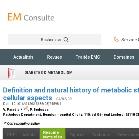
Rechercher
Service C
Rechercher
Actualités
Revues
Traités EMC
Domaines
DIABETES & METABOLISM
Definition and natural history of metabolic s
cellular aspects
- 04/02/09
Doi : 10.1016/S1262-3636(08)74598-1
⁎
V. Paradis
, P. Bedossa
Pathology Department, Beaujon hospital Clichy, 110, bd Général Leclerc, 92118 
Corresponding author.
Résumé
PDF
Article
Figures
Tableaux
Référence
Mots clés