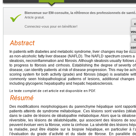
Bienvenue sur EM-consulte, la référence des professionnels de santé.
Article gratuit.
c
Connectez-vous pour en bénéficier!
vo
Abstract
co
In patients with diabetes and metabolic syndrome, liver changes may be obse
as non-alcoholic fatty liver disease (NAFLD). The NAFLD spectrum covers a va
steatosis, necroinflammation and fibrosis. Although steatosis usually follows 
to progress to fibrosis and cirrhosis. Establishing the degree of severity o
disease, can identify patients at risk of disease progression. This may be ach
scoring system for both activity (grade) and fibrosis (stage) is available wit
commonly seen histopathological patterns of lesions, additional changes 
including glycogenic hepatopathy and hepatic hepatosclerosis.
Le texte complet de cet article est disponible en PDF.
Résumé
Des modifications morphologiques du parenchyme hépatique sont rapportée
patients atteints de syndrome métabolique. Ces lésions sont variées (stéatos
dans le cadre de lésions de stéatopathie métabolique. Alors que la stéatose
réversible, les lésions de stéatohépatite, qui associent des lésions de sou
peuvent évoluer vers la fibrose, voire la cirrhose. La sévérité des lésions hé
la maladie, peut être établie sur la biopsie hépatique, en particulier à l
l’évaluation du grade d’activité et du stade de fibrose. En parallèle