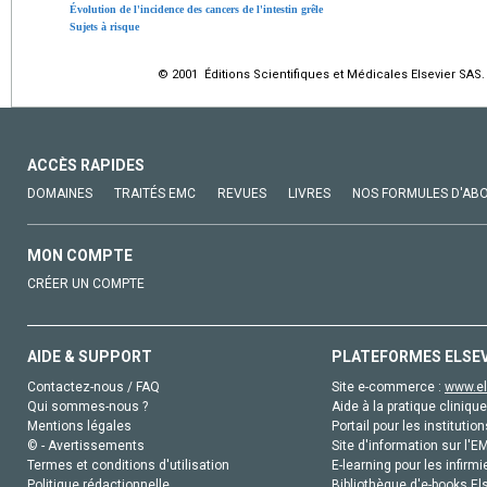
Évolution de l'incidence des cancers de l'intestin grêle
Sujets à risque
© 2001 Éditions Scientifiques et Médicales Elsevier SAS.
ACCÈS RAPIDES
DOMAINES
TRAITÉS EMC
REVUES
LIVRES
NOS FORMULES D'AB
MON COMPTE
CRÉER UN COMPTE
AIDE & SUPPORT
PLATEFORMES ELSE
Contactez-nous / FAQ
Site e-commerce :
www.el
Qui sommes-nous ?
Aide à la pratique clinique
Mentions légales
Portail pour les institution
© - Avertissements
Site d'information sur l'E
Termes et conditions d'utilisation
E-learning pour les infirmi
Politique rédactionnelle
Bibliothèque d'e-books Els