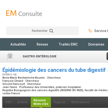
Rechercher
Service C
Rechercher
Actualités
Revues
Traités EMC
Domaines
GASTRO-ENTÉROLOGIE
Épidémiologie des cancers du tube digestif
[9-000-C-16]
Anne-Marie Benhamiche-Bouvier :
Chercheur
François Clinard :
Chercheur
Vincent Dancourt :
Chercheur
Jean Faivre :
Professeur des Universités, praticien hospitalier
Registre Bourguignon des cancers digestifs (INSERM CRI 9605), faculté de médeci
cedex France
Résumé
PDF
Article
Figures
Références
Mots clés