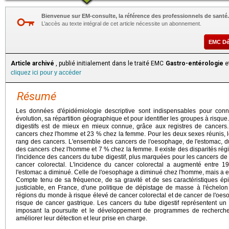
Bienvenue sur EM-consulte, la référence des professionnels de santé.
L’accès au texte intégral de cet article nécessite un abonnement.
EMC D
Article archivé
, publié initialement dans le traité EMC
Gastro-entérologie
et
cliquez ici pour y accéder
Résumé
Les données d'épidémiologie descriptive sont indispensables pour conn
évolution, sa répartition géographique et pour identifier les groupes à risqu
digestifs est de mieux en mieux connue, grâce aux registres de cancers
cancers chez l'homme et 23 % chez la femme. Pour les deux sexes réunis, le
rang des cancers. L'ensemble des cancers de l'oesophage, de l'estomac, d
des cancers chez l'homme et 7 % chez la femme. Il existe des disparités régi
l'incidence des cancers du tube digestif, plus marquées pour les cancers de
cancer colorectal. L'incidence du cancer colorectal a augmenté entre 1
l'estomac a diminué. Celle de l'oesophage a diminué chez l'homme, mais a
Compte tenu de sa fréquence, de sa gravité et de ses caractéristiques épi
justiciable, en France, d'une politique de dépistage de masse à l'échelon
régions du monde à risque élevé de cancer colorectal et de cancer de l'oesop
risque de cancer gastrique. Les cancers du tube digestif représentent un
imposant la poursuite et le développement de programmes de recherche 
améliorer leur détection et leur prise en charge.