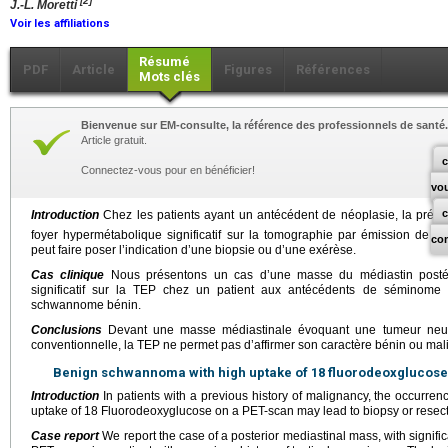
[2]
J.-L. Moretti
Voir les affiliations
Résumé
PDF
Article
Figures
Références
Mots clés
Bienvenue sur EM-consulte, la référence des professionnels de santé.
Article gratuit.
c
Connectez-vous pour en bénéficier!
vo
Introduction
Chez les patients ayant un antécédent de néoplasie, la prés
foyer hypermétabolique significatif sur la tomographie par émission de 
co
peut faire poser l’indication d’une biopsie ou d’une exérèse.
Cas clinique
Nous présentons un cas d’une masse du médiastin postér
significatif sur la TEP chez un patient aux antécédents de séminome te
schwannome bénin.
Conclusions
Devant une masse médiastinale évoquant une tumeur neur
conventionnelle, la TEP ne permet pas d’affirmer son caractère bénin ou mal
Benign schwannoma with high uptake of 18 fluorodeoxglucose
Introduction
In patients with a previous history of malignancy, the occurrenc
uptake of 18 Fluorodeoxyglucose on a PET-scan may lead to biopsy or resect
Case report
We report the case of a posterior mediastinal mass, with signif