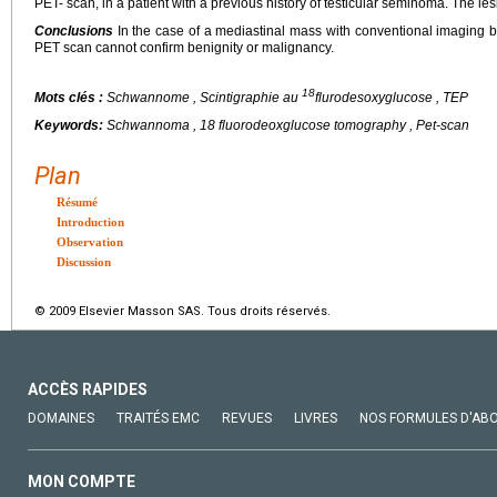
PET- scan, in a patient with a previous history of testicular seminoma. The 
Conclusions
In the case of a mediastinal mass with conventional imaging b
PET scan cannot confirm benignity or malignancy.
18
Mots clés :
Schwannome , Scintigraphie au
flurodesoxyglucose , TEP
Keywords:
Schwannoma , 18 fluorodeoxglucose tomography , Pet-scan
Plan
Résumé
Introduction
Observation
Discussion
© 2009 Elsevier Masson SAS. Tous droits réservés.
ACCÈS RAPIDES
DOMAINES
TRAITÉS EMC
REVUES
LIVRES
NOS FORMULES D'AB
MON COMPTE