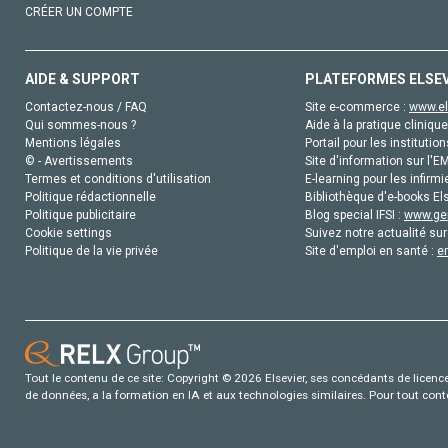
CRÉER UN COMPTE
AIDE & SUPPORT
PLATEFORMES ELSE
Contactez-nous / FAQ
Site e-commerce :
www.el
Qui sommes-nous ?
Aide à la pratique clinique
Mentions légales
Portail pour les institution
© - Avertissements
Site d'information sur l'E
Termes et conditions d'utilisation
E-learning pour les infirmi
Politique rédactionnelle
Bibliothèque d'e-books Els
Politique publicitaire
Blog special IFSI :
www.gen
Cookie settings
Suivez notre actualité sur
Politique de la vie privée
Site d'emploi en santé :
e
Tout le contenu de ce site: Copyright © 2026 Elsevier, ses concédants de licence e
de données, a la formation en IA et aux technologies similaires. Pour tout con