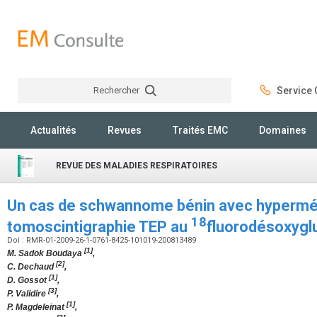
Rechercher
Service C
Rechercher
Actualités
Revues
Traités EMC
Domaines
REVUE DES MALADIES RESPIRATOIRES
Un cas de schwannome bénin avec hypermét
18
tomoscintigraphie TEP au
fluorodésoxyg
Doi : RMR-01-2009-26-1-0761-8425-101019-200813489
[1]
M. Sadok Boudaya
,
[2]
C. Dechaud
,
[1]
D. Gossot
,
[3]
P. Validire
,
[1]
P. Magdeleinat
,