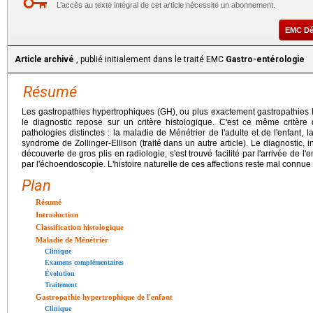
L’accès au texte intégral de cet article nécessite un abonnement.
EMC D
Article archivé
, publié initialement dans le traité EMC
Gastro-entérologie
Résumé
Les gastropathies hypertrophiques (GH), ou plus exactement gastropathies h
le diagnostic repose sur un critère histologique. C'est ce même critère
pathologies distinctes : la maladie de Ménétrier de l'adulte et de l'enfant,
syndrome de Zollinger-Ellison (traité dans un autre article). Le diagnostic, i
découverte de gros plis en radiologie, s'est trouvé facilité par l'arrivée de 
par l'échoendoscopie. L'histoire naturelle de ces affections reste mal connue d
Plan
Résumé
Introduction
Classification histologique
Maladie de Ménétrier
Clinique
Examens complémentaires
Évolution
Traitement
Gastropathie hypertrophique de l'enfant
Clinique