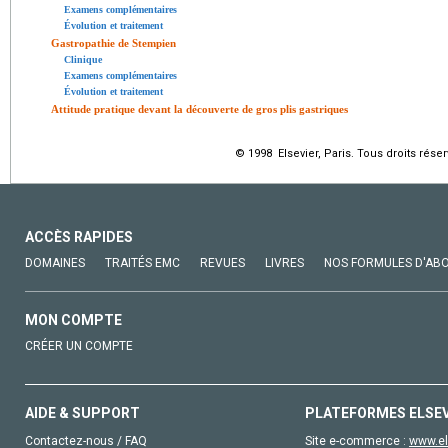
Examens complémentaires
Évolution et traitement
Gastropathie de Stempien
Clinique
Examens complémentaires
Évolution et traitement
Attitude pratique devant la découverte de gros plis gastriques
© 1998 Elsevier, Paris. Tous droits réser
ACCÈS RAPIDES
DOMAINES
TRAITÉS EMC
REVUES
LIVRES
NOS FORMULES D'AB
MON COMPTE
CRÉER UN COMPTE
AIDE & SUPPORT
PLATEFORMES ELSE
Contactez-nous / FAQ
Site e-commerce :
www.el