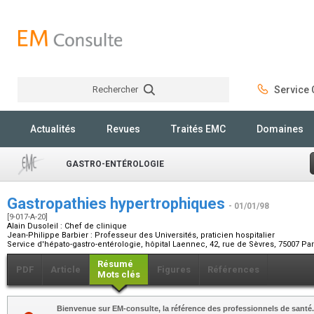
Rechercher
Service C
Rechercher
Actualités
Revues
Traités EMC
Domaines
GASTRO-ENTÉROLOGIE
Gastropathies hypertrophiques
- 01/01/98
[9-017-A-20]
Alain Dusoleil :
Chef de clinique
Jean-Philippe Barbier :
Professeur des Universités, praticien hospitalier
Service d'hépato-gastro-entérologie, hôpital Laennec, 42, rue de Sèvres, 75007 Pa
Résumé
PDF
Article
Figures
Références
Mots clés
Bienvenue sur EM-consulte, la référence des professionnels de santé.