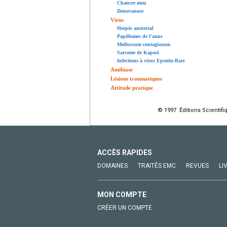
Chancre mou
Donovanose
Virus
Herpès anorectal
Papillomes de l'anus
Molluscum contagiosum
Sarcome de Kaposi
Infections à virus Epstein-Barr
Amibiase
Lésions traumatiques
Attitude pratique
© 1997 Éditions Scientifi
ACCÈS RAPIDES
DOMAINES
TRAITÉS EMC
REVUES
LI
MON COMPTE
CRÉER UN COMPTE