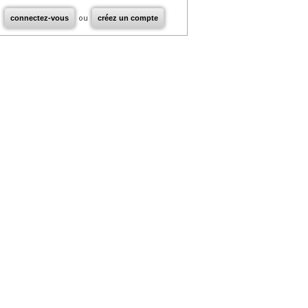
connectez-vous
ou
créez un compte