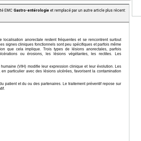
aité EMC
Gastro-entérologie
et remplacé par un autre article plus récent:
localisation anorectale restent fréquentes et se rencontrent surtout
Les signes cliniques fonctionnels sont peu spécifiques et parfois même
ion que cela implique. Trois types de lésions anorectales, parfois
cérations ou érosions, les lésions végétantes, les rectites. Les
e humaine (VIH) modifie leur expression clinique et leur évolution. Les
en particulier avec des lésions ulcérées, favorisent la contamination
 du patient et du ou des partenaires. Le traitement préventif repose sur
if.