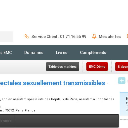
Service Client : 01 71 16 55 99
Mes alertes
Rechercher
és EMC
Domaines
Livres
Compléments
Table des matières
EMC Démo
S'abon
rectales sexuellement transmissibles
-
B
 ancien assistant spécialiste des hôpitaux de Paris, assistant à l'hôpital des
p
L
s
u
hat, 75012 Paris France
rences