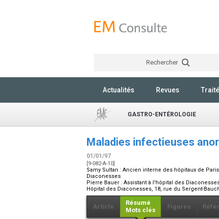
Rechercher
Actualités
Revues
Trait
GASTRO-ENTÉROLOGIE
Maladies infectieuses ano
01/01/97
[9-082-A-10]
Samy Sultan :
Ancien interne des hôpitaux de Paris,
Diaconesses
Pierre Bauer :
Assistant à l'hôpital des Diaconesse
Hôpital des Diaconesses, 18, rue du Sergent-Bauc
Résumé
Article
Figures
Réfé
Mots clés