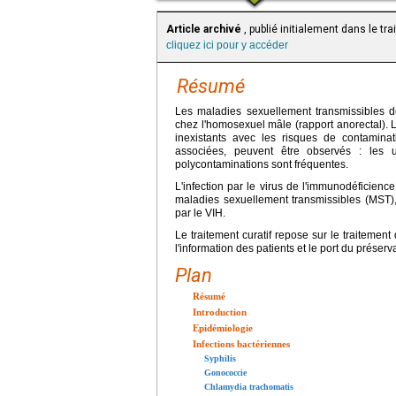
Article archivé
, publié initialement dans le tr
cliquez ici pour y accéder
Résumé
Les maladies sexuellement transmissibles de 
chez l'homosexuel mâle (rapport anorectal). 
inexistants avec les risques de contaminat
associées, peuvent être observés : les ul
polycontaminations sont fréquentes.
L'infection par le virus de l'immunodéficienc
maladies sexuellement transmissibles (MST), 
par le VIH.
Le traitement curatif repose sur le traitement
l'information des patients et le port du préservat
Plan
Résumé
Introduction
Epidémiologie
Infections bactériennes
Syphilis
Gonococcie
Chlamydia trachomatis