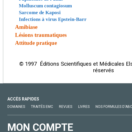
Molluscum contagiosum
Sarcome de Kaposi
Infections à virus Epstein-Barr
Amibiase
Lésions traumatiques
Attitude pratique
© 1997 Éditions Scientifiques et Médicales Els
réservés
ACCÈS RAPIDES
DOMAINES
TRAITÉS EMC
REVUES
LIVRES
NOS FORMULES D'AB
MON COMPTE