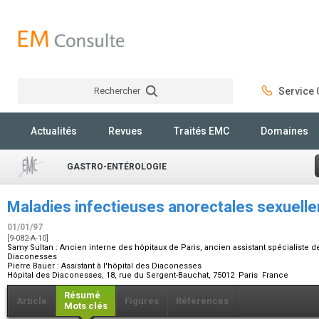
Rechercher
Service C
Rechercher
Actualités
Revues
Traités EMC
Domaines
GASTRO-ENTÉROLOGIE
Maladies infectieuses anorectales sexuell
01/01/97
[9-082-A-10]
Samy Sultan :
Ancien interne des hôpitaux de Paris, ancien assistant spécialiste des
Diaconesses
Pierre Bauer :
Assistant à l'hôpital des Diaconesses
Hôpital des Diaconesses, 18, rue du Sergent-Bauchat, 75012 Paris France
Résumé
Article
Figures
Références
Mots clés