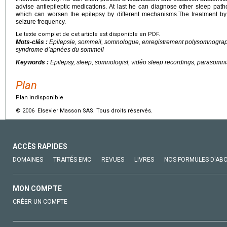
advise antiepileptic medications. At last he can diagnose other sleep pa
which can worsen the epilepsy by different mechanisms.The treatment by
seizure frequency.
Le texte complet de cet article est disponible en PDF.
Mots-clés :
Epilepsie, sommeil, somnologue, enregistrement polysomnograp
syndrome d’apnées du sommeil
Keywords :
Epilepsy, sleep, somnologist, vidéo sleep recordings, parasom
Plan
Plan indisponible
© 2006 Elsevier Masson SAS. Tous droits réservés.
ACCÈS RAPIDES
DOMAINES
TRAITÉS EMC
REVUES
LIVRES
NOS FORMULES D'AB
MON COMPTE
CRÉER UN COMPTE