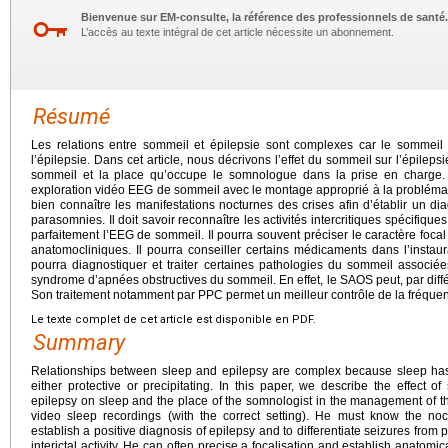
Bienvenue sur EM-consulte, la référence des professionnels de santé.
L’accès au texte intégral de cet article nécessite un abonnement.
Résumé
Les relations entre sommeil et épilepsie sont complexes car le sommeil a
l’épilepsie. Dans cet article, nous décrivons l’effet du sommeil sur l’épilepsi
sommeil et la place qu’occupe le somnologue dans la prise en charge. C
exploration vidéo EEG de sommeil avec le montage approprié à la problématiq
bien connaître les manifestations nocturnes des crises afin d’établir un diag
parasomnies. Il doit savoir reconnaître les activités intercritiques spécifiques
parfaitement l’EEG de sommeil. Il pourra souvent préciser le caractère focal d
anatomocliniques. Il pourra conseiller certains médicaments dans l’instaurat
pourra diagnostiquer et traiter certaines pathologies du sommeil associ
syndrome d’apnées obstructives du sommeil. En effet, le SAOS peut, par diff
Son traitement notamment par PPC permet un meilleur contrôle de la fréquen
Le texte complet de cet article est disponible en PDF.
Summary
Relationships between sleep and epilepsy are complex because sleep has a
either protective or precipitating. In this paper, we describe the effect o
epilepsy on sleep and the place of the somnologist in the management of th
video sleep recordings (with the correct setting). He must know the noct
establish a positive diagnosis of epilepsy and to differentiate seizures fro
interictal activity. He can often precise a focalisation and establish anatomica