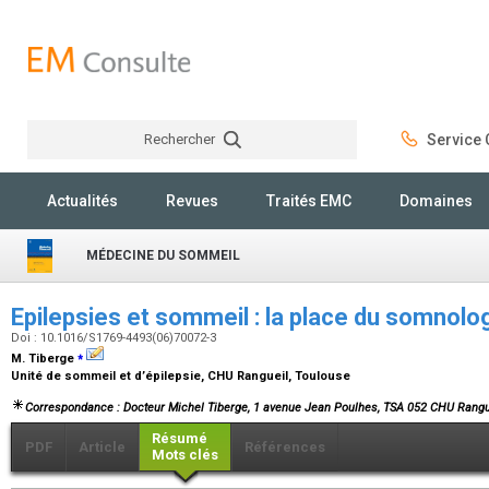
Rechercher
Service C
Rechercher
Actualités
Revues
Traités EMC
Domaines
MÉDECINE DU SOMMEIL
Epilepsies et sommeil : la place du somnol
Doi : 10.1016/S1769-4493(06)70072-3
⁎
M. Tiberge
Unité de sommeil et d’épilepsie, CHU Rangueil, Toulouse
Correspondance : Docteur Michel Tiberge, 1 avenue Jean Poulhes, TSA 052 CHU Rangue
Résumé
PDF
Article
Références
Mots clés