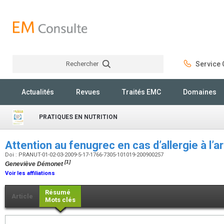
Rechercher
Service C
Rechercher
Actualités
Revues
Traités EMC
Domaines
PRATIQUES EN NUTRITION
Attention au fenugrec en cas d’allergie à l’a
Doi : PRANUT-01-02-03-2009-5-17-1766-7305-101019-200900257
[1]
Geneviève Démonet
Voir les affiliations
Résumé
Article
Mots clés