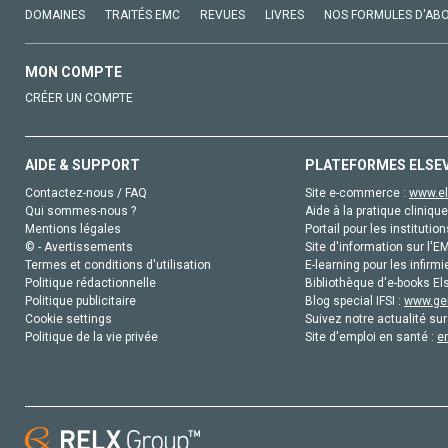
DOMAINES
TRAITÉS EMC
REVUES
LIVRES
NOS FORMULES D'AB
MON COMPTE
CRÉER UN COMPTE
AIDE & SUPPORT
PLATEFORMES ELSE
Contactez-nous / FAQ
Site e-commerce :
www.el
Qui sommes-nous ?
Aide à la pratique clinique
Mentions légales
Portail pour les institution
© - Avertissements
Site d'information sur l'E
Termes et conditions d'utilisation
E-learning pour les infirmi
Politique rédactionnelle
Bibliothèque d'e-books Els
Politique publicitaire
Blog special IFSI :
www.gen
Cookie settings
Suivez notre actualité sur
Politique de la vie privée
Site d'emploi en santé :
e