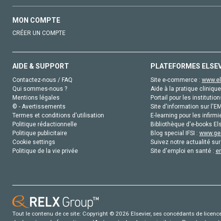
MON COMPTE
CRÉER UN COMPTE
AIDE & SUPPORT
PLATEFORMES ELSE
Contactez-nous / FAQ
Site e-commerce :
www.el
Qui sommes-nous ?
Aide à la pratique clinique
Mentions légales
Portail pour les institution
© - Avertissements
Site d'information sur l'E
Termes et conditions d'utilisation
E-learning pour les infirmi
Politique rédactionnelle
Bibliothèque d'e-books Els
Politique publicitaire
Blog special IFSI :
www.gen
Cookie settings
Suivez notre actualité sur
Politique de la vie privée
Site d'emploi en santé :
e
Tout le contenu de ce site: Copyright © 2026 Elsevier, ses concédants de licence e