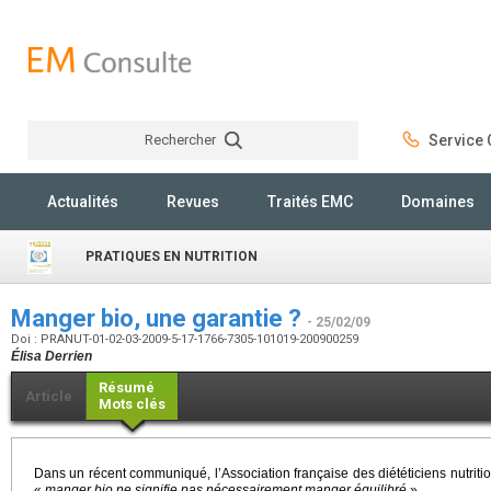
Rechercher
Service C
Rechercher
Actualités
Revues
Traités EMC
Domaines
PRATIQUES EN NUTRITION
Manger bio, une garantie ?
- 25/02/09
Doi : PRANUT-01-02-03-2009-5-17-1766-7305-101019-200900259
Élisa Derrien
Résumé
Article
Mots clés
Dans un récent communiqué, l’Association française des diététiciens nutrit
«
manger bio ne signifie pas nécessairement manger équilibré
».