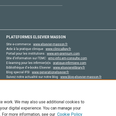
PLATEFORMES ELSEVIER MASSON
Site e-commerce :
www.elsevier-masson.fr
Aide à la pratique clinique :
www.clinicalkey.fr
Portail pour les institutions :
www.em-premium.com
Site d'information sur l'EMC :
emc-info.em-consulte.com
E-learning pour les infirmier(e)s :
pratique-infirmiere.com
Bibliothèque d'e-books Elsevier :
www.elsevierelibrary.fr
Blog special IFSI :
www.generationelsevier.fr
Suivez notre actualité sur notre blog :
www.blog-elsevier-masson.fr
Site d'emploi en santé :
emploisante.com
te work. We may also use additional cookies to
 your digital experience. You can manage your
. For more information, see our
Cookie Policy
vier, ses concédants de licence et ses contributeurs. Tout les droits sont réservés, y 