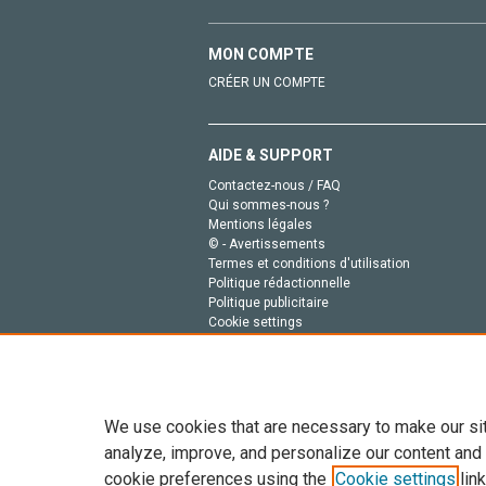
MON COMPTE
CRÉER UN COMPTE
AIDE & SUPPORT
Contactez-nous / FAQ
Qui sommes-nous ?
Mentions légales
© - Avertissements
Termes et conditions d'utilisation
Politique rédactionnelle
Politique publicitaire
Cookie settings
Politique de la vie privée
We use cookies that are necessary to make our si
analyze, improve, and personalize our content and
cookie preferences using the
Cookie settings
link
Tout le contenu de ce site: Copyright © 2026 Else