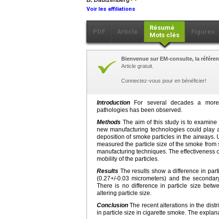
B. Dautzenberg
Voir les affiliations
Résumé
PDF
Article
Figures
Mots clés
Bienvenue sur EM-consulte, la référen
Article gratuit.
Connectez-vous pour en bénéficier!
Introduction
For several decades a more pe
pathologies has been observed.
Methods
The aim of this study is to examine 
new manufacturing technologies could play a
deposition of smoke particles in the airways
measured the particle size of the smoke from s
manufacturing techniques. The effectiveness of
mobility of the particles.
Results
The results show a difference in par
(0.27+/-0.03 micrometers) and the secondar
There is no difference in particle size betwe
altering particle size.
Conclusion
The recent alterations in the dis
in particle size in cigarette smoke. The expla