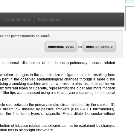
Compléments
Références
ce des professionnels de santé.
connectez-vous
ou
créez un compte
ripheral distribution of the broncho-pulmonary tobacco-related
whether changes in the particle size of cigarette smoke resulting from
 part in the observed epidemiological changes through a more distal
. Using a smoking machine and a low pressure electrostatic impactor we
ix different types of cigarette, representing the older and more modern
 filter tips was assessed using a size analyser measuring the electrical
ticle size between the primary smoke stream inhaled by the smoker, S1
y stream, S2 inhaled by passive smokers (0.09+/–0.01 micrometers).
en the 6 different types of cigarette. Filters dilute the smoke without
tribution of tobacco related pathologies cannot be explained by changes
nation has to be sought elsewhere.