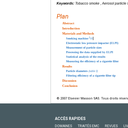
Keywords:
Tobacco smoke , Aerosol particle 
Plan
Abstract
Introduction
Materials and Methods
[
]
Smoking machine
10
Electrostatic low pressure impactor (ELPI)
Measurement of particle sizes
Processing the data supplied by ELPI
Statistical analysis of the results
Measuring the efficiency of a cigarette filter
Results
Particle diameters
(table I)
Filtering efficiency of a cigarette filter tip
Discussion
Conclusion
© 2007 Elsevier Masson SAS. Tous droits réser
ACCÈS RAPIDES
DOMAINES
TRAITÉS EMC
REVUES
LI