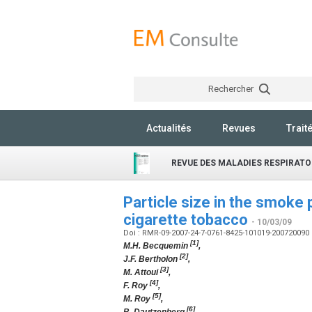
Rechercher
Actualités
Revues
Trait
REVUE DES MALADIES RESPIRATO
Particle size in the smoke 
cigarette tobacco
- 10/03/09
Doi : RMR-09-2007-24-7-0761-8425-101019-200720090
[1]
M.H. Becquemin
,
[2]
J.F. Bertholon
,
[3]
M. Attoui
,
[4]
F. Roy
,
[5]
M. Roy
,
[6]