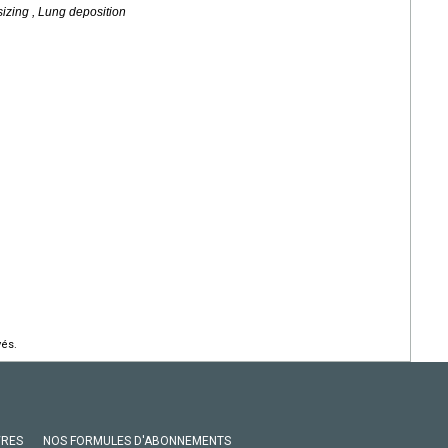
sizing , Lung deposition
vés.
VRES
NOS FORMULES D'ABONNEMENTS