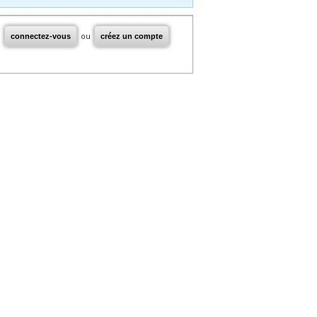
connectez-vous
ou
créez un compte