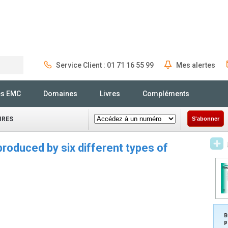
Service Client : 01 71 16 55 99
Mes alertes
Rechercher
és EMC
Domaines
Livres
Compléments
IRES
S'abonner
produced by six different types of
B
p