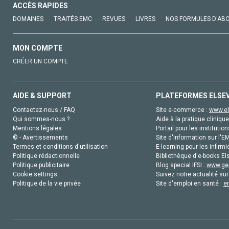
ACCÈS RAPIDES
DOMAINES
TRAITÉS EMC
REVUES
LIVRES
NOS FORMULES D'AB
MON COMPTE
CRÉER UN COMPTE
AIDE & SUPPORT
PLATEFORMES ELSE
Contactez-nous / FAQ
Site e-commerce :
www.el
Qui sommes-nous ?
Aide à la pratique clinique
Mentions légales
Portail pour les institution
© - Avertissements
Site d'information sur l'E
Termes et conditions d'utilisation
E-learning pour les infirmi
Politique rédactionnelle
Bibliothèque d'e-books Els
Politique publicitaire
Blog special IFSI :
www.gen
Cookie settings
Suivez notre actualité sur
Politique de la vie privée
Site d'emploi en santé :
e