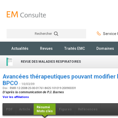
Rechercher
Service C
Rechercher
Actualités
Revues
Traités EMC
Domaines
REVUE DES MALADIES RESPIRATOIRES
Avancées thérapeutiques pouvant modifier l’
BPCO
- 10/03/09
Doi : RMR-12-2008-25-00-01761-8425-101019-200900331
D’après la communication de P.J. Barnes
Voir les affiliations
Résumé
PDF
Article
Figures
Références
Mots clés