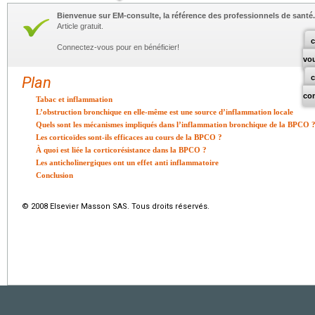
Bienvenue sur EM-consulte, la référence des professionnels de santé.
Article gratuit.
c
Connectez-vous pour en bénéficier!
vo
Plan
co
Tabac et inflammation
L’obstruction bronchique en elle-même est une source d’inflammation locale
Quels sont les mécanismes impliqués dans l’inflammation bronchique de la BPCO 
Les corticoïdes sont-ils efficaces au cours de la BPCO ?
À quoi est liée la corticorésistance dans la BPCO ?
Les anticholinergiques ont un effet anti inflammatoire
Conclusion
© 2008 Elsevier Masson SAS. Tous droits réservés.