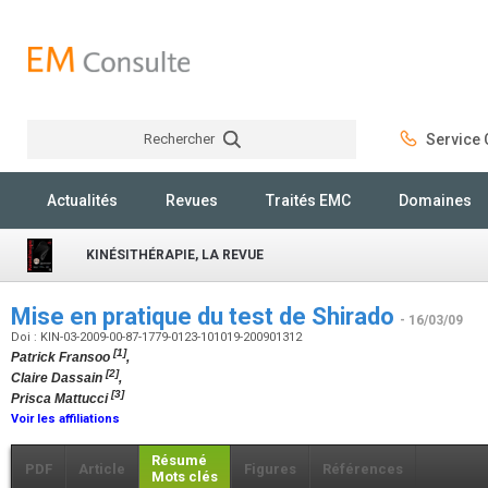
Rechercher
Service C
Rechercher
Actualités
Revues
Traités EMC
Domaines
KINÉSITHÉRAPIE, LA REVUE
Mise en pratique du test de Shirado
- 16/03/09
Doi : KIN-03-2009-00-87-1779-0123-101019-200901312
[1]
Patrick Fransoo
,
[2]
Claire Dassain
,
[3]
Prisca Mattucci
Voir les affiliations
Résumé
PDF
Article
Figures
Références
Mots clés