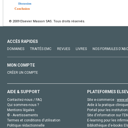
Discussion
Conclusion
© 2009 Elsevier Masson SAS. Tous droits réservés.
ACCÈS RAPIDES
DOMAINES
TRAITÉS EMC
REVUES
LIVRES
NOS FORMULES D'AB
MON COMPTE
CRÉER UN COMPTE
AIDE & SUPPORT
PLATEFORMES ELSE
Contactez-nous / FAQ
Site e-commerce :
www.el
Qui sommes-nous ?
Aide à la pratique clinique
Mentions légales
Portail pour les institution
© - Avertissements
Site d'information sur l'E
Termes et conditions d'utilisation
E-learning pour les infirmi
Politique rédactionnelle
Bibliothèque d'e-books Els