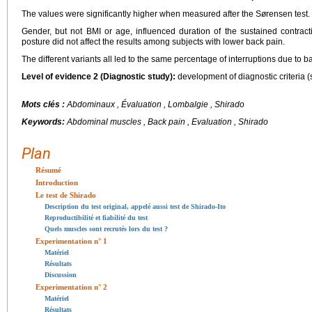
The values were significantly higher when measured after the Sørensen test.
Gender, but not BMI or age, influenced duration of the sustained contrac
posture did not affect the results among subjects with lower back pain.
The different variants all led to the same percentage of interruptions due to b
Level of evidence 2 (Diagnostic study):
development of diagnostic criteria (
Mots clés :
Abdominaux , Évaluation , Lombalgie , Shirado
Keywords:
Abdominal muscles , Back pain , Evaluation , Shirado
Plan
Résumé
Introduction
Le test de Shirado
Description du test original, appelé aussi test de Shirado-Ito
Reproductibilité et fiabilité du test
Quels muscles sont recrutés lors du test ?
Experimentation n° 1
Matériel
Résultats
Discussion
Experimentation n° 2
Matériel
Résultats