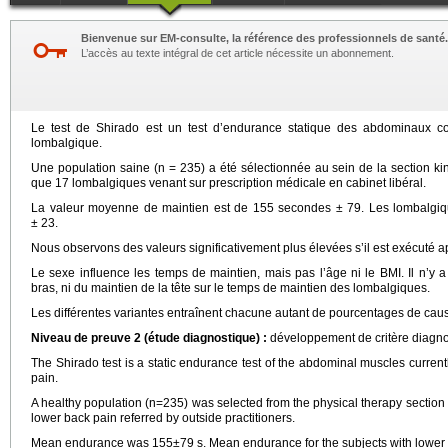
Bienvenue sur EM-consulte, la référence des professionnels de santé.
L’accès au texte intégral de cet article nécessite un abonnement.
Le test de Shirado est un test d’endurance statique des abdominaux co
lombalgique.
Une population saine (n = 235) a été sélectionnée au sein de la section ki
que 17 lombalgiques venant sur prescription médicale en cabinet libéral.
La valeur moyenne de maintien est de 155 secondes ± 79. Les lombalgi
± 23.
Nous observons des valeurs significativement plus élevées s’il est exécuté a
Le sexe influence les temps de maintien, mais pas l’âge ni le BMI. Il n’y 
bras, ni du maintien de la tête sur le temps de maintien des lombalgiques.
Les différentes variantes entraînent chacune autant de pourcentages de caus
Niveau de preuve 2 (étude diagnostique) :
développement de critère diagnosti
The Shirado test is a static endurance test of the abdominal muscles curren
pain.
A healthy population (n=235) was selected from the physical therapy section 
lower back pain referred by outside practitioners.
Mean endurance was 155±79 s. Mean endurance for the subjects with lower