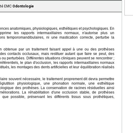
aité EMC
Odontologie
uences anatomiques, physiologiques, esthétiques et psychologiques. En
pprime les rapports intermaxillaires normaux, n'autorise plus un
ions temporomandibulaires, ni une mastication correcte, perturbe la
sion obtenue par un traitement faisant appel à une ou des prothèses
des contacts occlusaux, mais restituer autant que faire se peut, des
 ou perturbées. Différentes situations cliniques peuvent se rencontrer ;
férentiels, le plan d'occlusion, les rapports intermaxillaires normaux
itués, les montages des dents artificielles et leur équilibration réalisés
laire souvent nécessaire, le traitement proprement dit devra permettre
déglutition physiologique, une phonation normale, une esthétique
hologique des prothèses. La conservation de racines résiduelles ainsi
éliorations. La réhabilitation d'une occlusion stable, de prothèses
 que possible, préservant les différents tissus sous prothétiques,