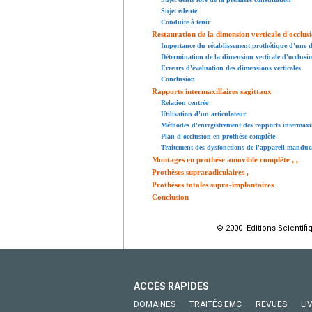
Sujet édenté
Conduite à tenir
Restauration de la dimension verticale d'occlus
Importance du rétablissement prothétique d'une dim
Détermination de la dimension verticale d'occlusi
Erreurs d'évaluation des dimensions verticales
Conclusion
Rapports intermaxillaires sagittaux
Relation centrée
Utilisation d'un articulateur
Méthodes d'enregistrement des rapports intermaxil
Plan d'occlusion en prothèse complète
Traitement des dysfonctions de l'appareil manduc
Montages en prothèse amovible complète
,
,
Prothèses supraradiculaires
,
Prothèses totales supra-implantaires
Conclusion
© 2000 Éditions Scientifi
ACCÈS RAPIDES
DOMAINES
TRAITÉS EMC
REVUES
LI