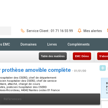
Service Client : 01 71 16 55 99
Mes alertes
Rechercher
és EMC
Domaines
Livres
Compléments
Table des matières
EMC Démo
S'abon
ar prothèse amovible complète
- 01/01/00
 hospitalier des CSERD, chef de département
icien hospitalier des CSERD, chef de service
B
itaire, attaché, chargé de cours
p
tés, praticien hospitalier des CSERD
L
Alexis-Ricordeau, 44042 Nantes cedex 01 France
u
Références