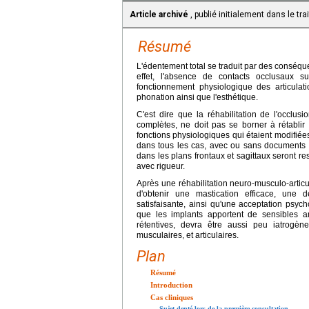
Article archivé
, publié initialement dans le tr
Résumé
L'édentement total se traduit par des conséq
effet, l'absence de contacts occlusaux su
fonctionnement physiologique des articulat
phonation ainsi que l'esthétique.
C'est dire que la réhabilitation de l'occlu
complètes, ne doit pas se borner à rétablir 
fonctions physiologiques qui étaient modifiées
dans tous les cas, avec ou sans documents ré
dans les plans frontaux et sagittaux seront rest
avec rigueur.
Après une réhabilitation neuro-musculo-articu
d'obtenir une mastication efficace, une 
satisfaisante, ainsi qu'une acceptation psyc
que les implants apportent de sensibles am
rétentives, devra être aussi peu iatrogène
musculaires, et articulaires.
Plan
Résumé
Introduction
Cas cliniques
Sujet denté lors de la première consultation