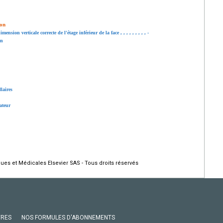
ion
ension verticale correcte de l'étage inférieur de la face
,
,
,
,
,
,
,
,
,
-
on
laires
ateur
ques et Médicales Elsevier SAS - Tous droits réservés
VRES
NOS FORMULES D'ABONNEMENTS