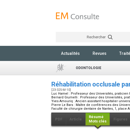
Rechercher
Actualités
Revues
Trait
ODONTOLOGIE
Réhabilitation occlusale p
[23-325-M-10]
Luc Hamel :
Professeur des Universités, praticien
Bernard Giumelli :
Professeur des Universités, prat
Yves Amouriq :
Ancien assistant hospitalier univers
Pierre Le Bars :
Maître de conférences des Universi
Faculté de chirurgie dentaire de Nantes, 1, place 
Résumé
PDF
Article
Figures
Mots clés