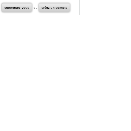
connectez-vous
ou
créez un compte