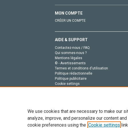
MON COMPTE
CRÉER UN COMPTE
AIDE & SUPPORT
Contactez-nous / FAQ
Qui sommes-nous ?
Mentions légales
© - Avertissements
Termes et conditions d'utilisation
Politique rédactionnelle
Politique publicitaire
Cookie settings
Politique de la vie privée
We use cookies that are necessary to make our si
analyze, improve, and personalize our content and
cookie preferences using the
Cookie settings
link
Tout le contenu de ce site: Copyright © 2026 Else