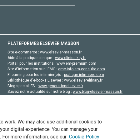
PLATEFORMES ELSEVIER MASSON
Site e-commerce :
www.elsevier-masson.fr
Aide à la pratique clinique :
www.clinicalkey.fr
Portail pour les institutions :
www.em-premium.com
Site d'information sur l'EMC :
emc-info.em-consulte.com
E-learning pour les infirmier(e)s :
pratique-infirmiere.com
Bibliothèque d'e-books Elsevier :
www.elsevierelibrary.fr
Blog special IFSI :
www.generationelsevier.fr
Suivez notre actualité sur notre blog :
www.blog-elsevier-masson.fr
Site d'emploi en santé :
emploisante.com
te work. We may also use additional cookies to
 your digital experience. You can manage your
. For more information, see our
Cookie Policy
vier, ses concédants de licence et ses contributeurs. Tout les droits sont réservés, y 