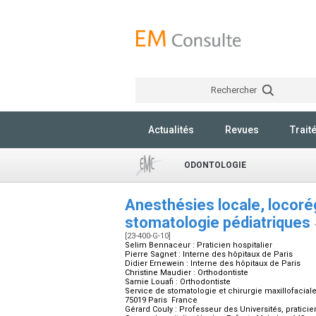
Rechercher
Actualités
Revues
Trait
ODONTOLOGIE
Anesthésies locale, locoré
stomatologie pédiatriques
[23-400-G-10]
Selim Bennaceur :
Praticien hospitalier
Pierre Sagnet :
Interne des hôpitaux de Paris
Didier Ernewein :
Interne des hôpitaux de Paris
Christine Maudier :
Orthodontiste
Samie Louafi :
Orthodontiste
Service de stomatologie et chirurgie maxillofaciale 
75019 Paris France
Gérard Couly :
Professeur des Universités, praticien