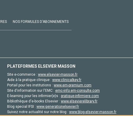
VRES
NOS FORMULES D'ABONNEMENTS
PLATEFORMES ELSEVIER MASSON
Site e-commerce :
www.elsevier-masson.fr
Aide à la pratique clinique :
www.clinicalkey.fr
Portail pour les institutions :
www.em-premium.com
Site d'information sur l'EMC :
emc-info.em-consulte.com
E-learning pour les infirmier(e)s :
pratique-infirmiere.com
Bibliothèque d'e-books Elsevier :
www.elsevierelibrary.fr
Blog special IFSI :
www.generationelsevier.fr
Suivez notre actualité sur notre blog :
www.blog-elsevier-masson.fr
Site d'emploi en santé :
emploisante.com