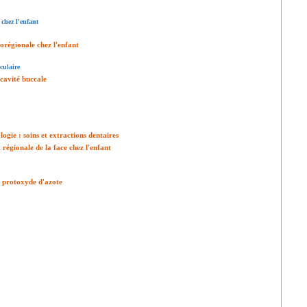
 chez l'enfant
corégionale chez l'enfant
nculaire
 cavité buccale
ogie : soins et extractions dentaires
régionale de la face chez l'enfant
e protoxyde d'azote