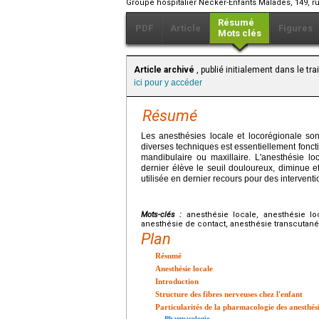
Groupe hospitalier Necker-Enfants Malades, 149, r
Résumé
PDF
Article
Figures
Mots clés
Article archivé
, publié initialement dans le tr
ici pour y accéder
Résumé
Les anesthésies locale et locorégionale son
diverses techniques est essentiellement fonctio
mandibulaire ou maxillaire. L'anesthésie lo
dernier élève le seuil douloureux, diminue e
utilisée en dernier recours pour des intervent
Mots-clés :
anesthésie locale, anesthésie lo
anesthésie de contact, anesthésie transcutanée
Plan
Résumé
Anesthésie locale
Introduction
Structure des fibres nerveuses chez l'enfant
Particularités de la pharmacologie des anesthés
Pharmacologie