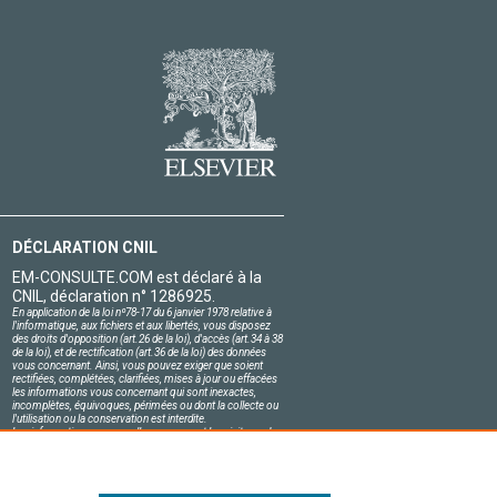
DÉCLARATION CNIL
EM-CONSULTE.COM est déclaré à la
CNIL, déclaration n° 1286925.
En application de la loi nº78-17 du 6 janvier 1978 relative à
l'informatique, aux fichiers et aux libertés, vous disposez
des droits d'opposition (art.26 de la loi), d'accès (art.34 à 38
de la loi), et de rectification (art.36 de la loi) des données
vous concernant. Ainsi, vous pouvez exiger que soient
rectifiées, complétées, clarifiées, mises à jour ou effacées
les informations vous concernant qui sont inexactes,
incomplètes, équivoques, périmées ou dont la collecte ou
l'utilisation ou la conservation est interdite.
Les informations personnelles concernant les visiteurs de
notre site, y compris leur identité, sont confidentielles.
Le responsable du site s'engage sur l'honneur à respecter
les conditions légales de confidentialité applicables en
France et à ne pas divulguer ces informations à des tiers.