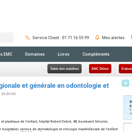
Service Client : 01 71 16 55 99
Mes alertes
Rechercher
és EMC
Domaines
Livres
Compléments
Table des matières
EMC Démo
S'abon
gionale et générale en odontologie et
- 01/01/01
B
p
L
u
et plastique de l'enfant, hôpital Robert Debré, 48, boulevard Sérurier,
 hospitalier, service de stomatologie et chirurgie maxillofaciale de l'enfant