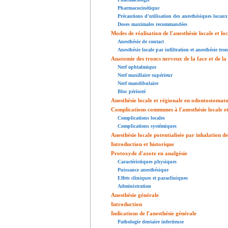
Pharmacocinétique
Précautions d'utilisation des anesthésiques locaux
Doses maximales recommandées
Modes de réalisation de l'anesthésie locale et lo
Anesthésie de contact
Anesthésie locale par infiltration et anesthésie tro
Anatomie des troncs nerveux de la face et de la
Nerf ophtalmique
Nerf maxillaire supérieur
Nerf mandibulaire
Bloc périosté
Anesthésie locale et régionale en odontostomatol
Complications communes à l'anesthésie locale et 
Complications locales
Complications systémiques
Anesthésie locale potentialisée par inhalation d
Introduction et historique
Protoxyde d'azote en analgésie
Caractéristiques physiques
Puissance anesthésique
Effets cliniques et paracliniques
Administration
Anesthésie générale
Introduction
Indications de l'anesthésie générale
Pathologie dentaire infectieuse