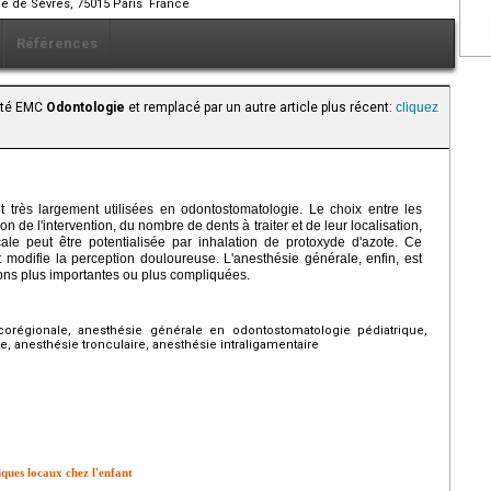
ue de Sèvres, 75015 Paris France
Références
aité EMC
Odontologie
et remplacé par un autre article plus récent:
cliquez
t très largement utilisées en odontostomatologie. Le choix entre les
n de l'intervention, du nombre de dents à traiter et de leur localisation,
cale peut être potentialisée par inhalation de protoxyde d'azote. Ce
t modifie la perception douloureuse. L'anesthésie générale, enfin, est
ions plus importantes ou plus compliquées.
corégionale, anesthésie générale en odontostomatologie pédiatrique,
, anesthésie tronculaire, anesthésie intraligamentaire
iques locaux chez l'enfant