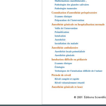
Malformations maxillofaciales
,
Pathologies des glandes salivaires
Pathologies tumorales
Consultation d'anesthésie préopératoire
Examen clinique
Préparation de l'intervention
Anesthésie générale en hospitalisation normale
Veille de l'intervention
Prémédication
Intubation
Anesthésie
Installation du malade
Anesthésie ambulatoire
Anesthésie locale potentialisée
Anesthésie générale
Intubation difficile en pédiatrie
Examen clinique
Étiologies
Techniques de l'intubation difficile de l'enfant
Période de réveil
Réveil complet et rapide
Réveil volontairement retardé
Anesthésie générale et laser
© 2001 Éditions Scientifi