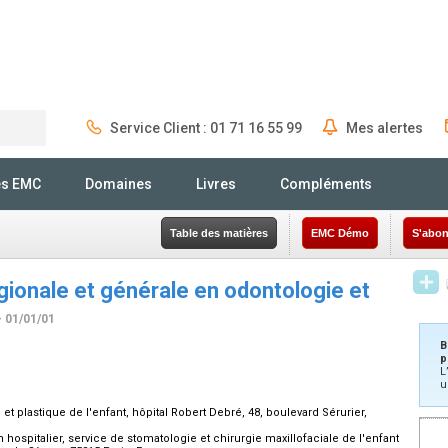
Service Client : 01 71 16 55 99
Mes alertes
Rechercher
és EMC
Domaines
Livres
Compléments
Table des matières
EMC Démo
S'abon
gionale et générale en odontologie et
- 01/01/01
B
p
L
u
et plastique de l'enfant, hôpital Robert Debré, 48, boulevard Sérurier,
 hospitalier, service de stomatologie et chirurgie maxillofaciale de l'enfant