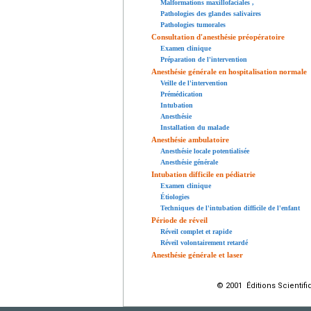
Malformations maxillofaciales
,
Pathologies des glandes salivaires
Pathologies tumorales
Consultation d'anesthésie préopératoire
Examen clinique
Préparation de l'intervention
Anesthésie générale en hospitalisation normale
Veille de l'intervention
Prémédication
Intubation
Anesthésie
Installation du malade
Anesthésie ambulatoire
Anesthésie locale potentialisée
Anesthésie générale
Intubation difficile en pédiatrie
Examen clinique
Étiologies
Techniques de l'intubation difficile de l'enfant
Période de réveil
Réveil complet et rapide
Réveil volontairement retardé
Anesthésie générale et laser
© 2001 Éditions Scientifi