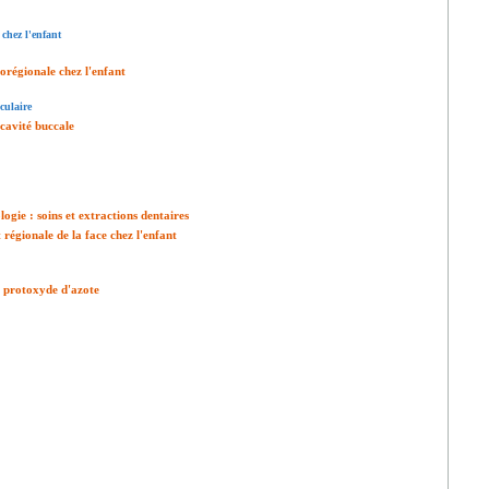
 chez l'enfant
corégionale chez l'enfant
nculaire
 cavité buccale
ogie : soins et extractions dentaires
régionale de la face chez l'enfant
e protoxyde d'azote