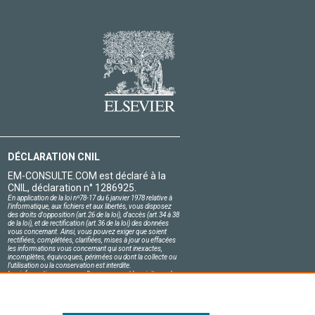
DÉCLARATION CNIL
EM-CONSULTE.COM est déclaré à la
CNIL, déclaration n° 1286925.
En application de la loi nº78-17 du 6 janvier 1978 relative à
l'informatique, aux fichiers et aux libertés, vous disposez
des droits d'opposition (art.26 de la loi), d'accès (art.34 à 38
de la loi), et de rectification (art.36 de la loi) des données
vous concernant. Ainsi, vous pouvez exiger que soient
rectifiées, complétées, clarifiées, mises à jour ou effacées
les informations vous concernant qui sont inexactes,
incomplètes, équivoques, périmées ou dont la collecte ou
l'utilisation ou la conservation est interdite.
Les informations personnelles concernant les visiteurs de
notre site, y compris leur identité, sont confidentielles.
Le responsable du site s'engage sur l'honneur à respecter
les conditions légales de confidentialité applicables en
France et à ne pas divulguer ces informations à des tiers.