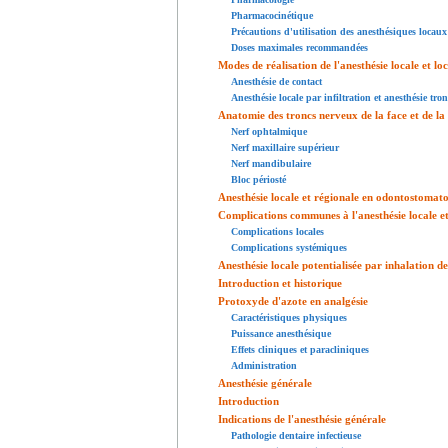
Pharmacocinétique
Précautions d'utilisation des anesthésiques locaux
Doses maximales recommandées
Modes de réalisation de l'anesthésie locale et lo
Anesthésie de contact
Anesthésie locale par infiltration et anesthésie tro
Anatomie des troncs nerveux de la face et de la
Nerf ophtalmique
Nerf maxillaire supérieur
Nerf mandibulaire
Bloc périosté
Anesthésie locale et régionale en odontostomatol
Complications communes à l'anesthésie locale et 
Complications locales
Complications systémiques
Anesthésie locale potentialisée par inhalation d
Introduction et historique
Protoxyde d'azote en analgésie
Caractéristiques physiques
Puissance anesthésique
Effets cliniques et paracliniques
Administration
Anesthésie générale
Introduction
Indications de l'anesthésie générale
Pathologie dentaire infectieuse