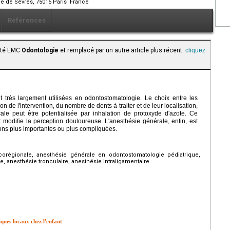
ue de Sèvres, 75015 Paris France
Références
aité EMC
Odontologie
et remplacé par un autre article plus récent:
cliquez
t très largement utilisées en odontostomatologie. Le choix entre les
n de l'intervention, du nombre de dents à traiter et de leur localisation,
cale peut être potentialisée par inhalation de protoxyde d'azote. Ce
t modifie la perception douloureuse. L'anesthésie générale, enfin, est
ions plus importantes ou plus compliquées.
corégionale, anesthésie générale en odontostomatologie pédiatrique,
, anesthésie tronculaire, anesthésie intraligamentaire
iques locaux chez l'enfant