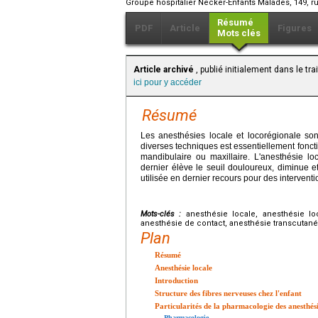
Groupe hospitalier Necker-Enfants Malades, 149, r
Résumé
PDF
Article
Figures
Mots clés
Article archivé
, publié initialement dans le tr
ici pour y accéder
Résumé
Les anesthésies locale et locorégionale son
diverses techniques est essentiellement fonctio
mandibulaire ou maxillaire. L'anesthésie lo
dernier élève le seuil douloureux, diminue e
utilisée en dernier recours pour des intervent
Mots-clés :
anesthésie locale, anesthésie lo
anesthésie de contact, anesthésie transcutanée
Plan
Résumé
Anesthésie locale
Introduction
Structure des fibres nerveuses chez l'enfant
Particularités de la pharmacologie des anesthés
Pharmacologie