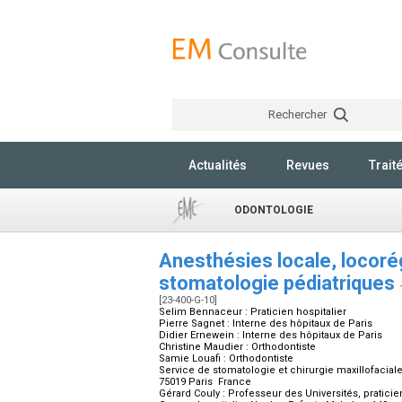
Rechercher
Actualités
Revues
Trait
ODONTOLOGIE
Anesthésies locale, locoré
stomatologie pédiatriques
[23-400-G-10]
Selim Bennaceur :
Praticien hospitalier
Pierre Sagnet :
Interne des hôpitaux de Paris
Didier Ernewein :
Interne des hôpitaux de Paris
Christine Maudier :
Orthodontiste
Samie Louafi :
Orthodontiste
Service de stomatologie et chirurgie maxillofaciale 
75019 Paris France
Gérard Couly :
Professeur des Universités, praticien