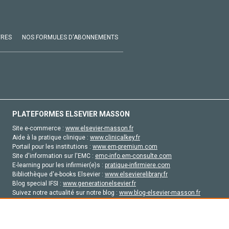
VRES
NOS FORMULES D'ABONNEMENTS
PLATEFORMES ELSEVIER MASSON
Site e-commerce :
www.elsevier-masson.fr
Aide à la pratique clinique :
www.clinicalkey.fr
Portail pour les institutions :
www.em-premium.com
Site d'information sur l'EMC :
emc-info.em-consulte.com
E-learning pour les infirmier(e)s :
pratique-infirmiere.com
Bibliothèque d'e-books Elsevier :
www.elsevierelibrary.fr
Blog special IFSI :
www.generationelsevier.fr
Suivez notre actualité sur notre blog :
www.blog-elsevier-masson.fr
Site d'emploi en santé :
emploisante.com