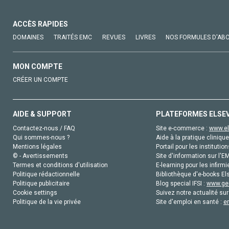
ACCÈS RAPIDES
DOMAINES
TRAITÉS EMC
REVUES
LIVRES
NOS FORMULES D'AB
MON COMPTE
CRÉER UN COMPTE
AIDE & SUPPORT
PLATEFORMES ELSE
Contactez-nous / FAQ
Site e-commerce :
www.el
Qui sommes-nous ?
Aide à la pratique clinique
Mentions légales
Portail pour les institution
© - Avertissements
Site d'information sur l'E
Termes et conditions d'utilisation
E-learning pour les infirmi
Politique rédactionnelle
Bibliothèque d'e-books Els
Politique publicitaire
Blog special IFSI :
www.gen
Cookie settings
Suivez notre actualité sur
Politique de la vie privée
Site d'emploi en santé :
e