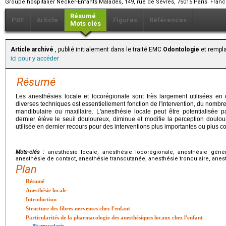
Groupe hospitalier Necker-Enfants Malades, 149, rue de Sèvres, 75015 Paris Fran
Résumé
PDF
Article
Figures
Références
Mots clés
Article archivé
, publié initialement dans le traité EMC
Odontologie
et rempla
ici pour y accéder
Résumé
Les anesthésies locale et locorégionale sont très largement utilisées en
diverses techniques est essentiellement fonction de l'intervention, du nombre d
mandibulaire ou maxillaire. L'anesthésie locale peut être potentialisée 
dernier élève le seuil douloureux, diminue et modifie la perception doulou
utilisée en dernier recours pour des interventions plus importantes ou plus 
Mots-clés :
anesthésie locale, anesthésie locorégionale, anesthésie génér
anesthésie de contact, anesthésie transcutanée, anesthésie tronculaire, anest
Plan
Résumé
Anesthésie locale
Introduction
Structure des fibres nerveuses chez l'enfant
Particularités de la pharmacologie des anesthésiques locaux chez l'enfant
Pharmacologie