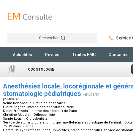
Rechercher
Service C
Rechercher
Actualités
Revues
Traités EMC
Domaines
ODONTOLOGIE
Anesthésies locale, locorégionale et généra
stomatologie pédiatriques
- 01/01/01
[23-400-G-10]
Selim Bennaceur :
Praticien hospitalier
Pierre Sagnet :
Interne des hôpitaux de Paris
Didier Ernewein :
Interne des hôpitaux de Paris
Christine Maudier :
Orthodontiste
Samie Louafi :
Orthodontiste
Service de stomatologie et chirurgie maxillofaciale et plastique de l'enfant, hôpita
75019 Paris France
Gérard Couly :
Professeur des Universités, praticien hospitalier, service de stomato