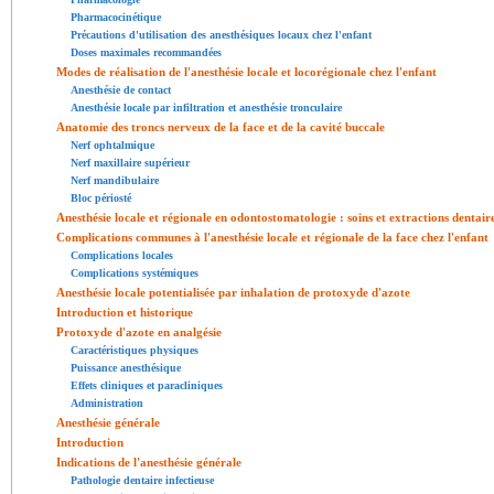
Pharmacocinétique
Précautions d'utilisation des anesthésiques locaux chez l'enfant
Doses maximales recommandées
Modes de réalisation de l'anesthésie locale et locorégionale chez l'enfant
Anesthésie de contact
Anesthésie locale par infiltration et anesthésie tronculaire
Anatomie des troncs nerveux de la face et de la cavité buccale
Nerf ophtalmique
Nerf maxillaire supérieur
Nerf mandibulaire
Bloc périosté
Anesthésie locale et régionale en odontostomatologie : soins et extractions dentair
Complications communes à l'anesthésie locale et régionale de la face chez l'enfant
Complications locales
Complications systémiques
Anesthésie locale potentialisée par inhalation de protoxyde d'azote
Introduction et historique
Protoxyde d'azote en analgésie
Caractéristiques physiques
Puissance anesthésique
Effets cliniques et paracliniques
Administration
Anesthésie générale
Introduction
Indications de l'anesthésie générale
Pathologie dentaire infectieuse