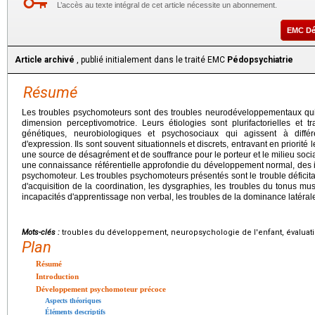
L’accès au texte intégral de cet article nécessite un abonnement.
EMC D
Article archivé
, publié initialement dans le traité EMC
Pédopsychiatrie
Résumé
Les troubles psychomoteurs sont des troubles neurodéveloppementaux qui a
dimension perceptivomotrice. Leurs étiologies sont plurifactorielles et t
génétiques, neurobiologiques et psychosociaux qui agissent à diffé
d'expression. Ils sont souvent situationnels et discrets, entravant en priorit
une source de désagrément et de souffrance pour le porteur et le milieu socia
une connaissance référentielle approfondie du développement normal, des i
psychomoteur. Les troubles psychomoteurs présentés sont le trouble déficitaire
d'acquisition de la coordination, les dysgraphies, les troubles du tonus m
incapacités d'apprentissage non verbal, les troubles de la dominance latérale
Mots-clés :
troubles du développement, neuropsychologie de l'enfant, évaluatio
Plan
Résumé
Introduction
Développement psychomoteur précoce
Aspects théoriques
Éléments descriptifs