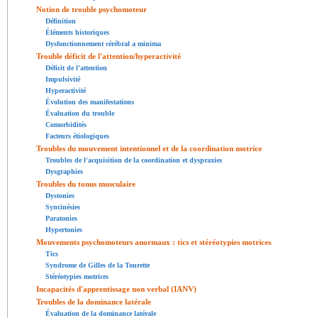
Notion de trouble psychomoteur
Définition
Éléments historiques
Dysfonctionnement cérébral a minima
Trouble déficit de l'attention/hyperactivité
Déficit de l'attention
Impulsivité
Hyperactivité
Évolution des manifestations
Évaluation du trouble
Comorbidités
Facteurs étiologiques
Troubles du mouvement intentionnel et de la coordination motrice
Troubles de l'acquisition de la coordination et dyspraxies
Dysgraphies
Troubles du tonus musculaire
Dystonies
Syncinésies
Paratonies
Hypertonies
Mouvements psychomoteurs anormaux : tics et stéréotypies motrices
Tics
Syndrome de Gilles de la Tourette
Stéréotypies motrices
Incapacités d'apprentissage non verbal (IANV)
Troubles de la dominance latérale
Évaluation de la dominance latérale