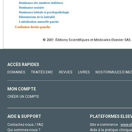
Dominance des membres inférieurs
Dominance oculaire
Dominance latérale et psychopathologie
Déterminisme de la latéralité
Latéralisation manuelle gauche
Confusion droite-gauche
© 2001 Éditions Scientifiques et Médicales Elsevier SAS.
ACCÈS RAPIDES
DOMAINES
TRAITÉS EMC
REVUES
LIVRES
NOS FORMULES D'AB
MON COMPTE
CRÉER UN COMPTE
AIDE & SUPPORT
PLATEFORMES ELSE
Contactez-nous / FAQ
Site e-commerce :
www.el
Qui sommes-nous ?
Aide à la pratique clinique