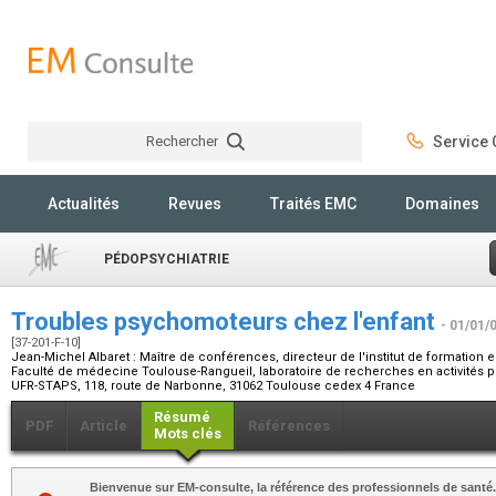
Rechercher
Service C
Rechercher
Actualités
Revues
Traités EMC
Domaines
PÉDOPSYCHIATRIE
Troubles psychomoteurs chez l'enfant
- 01/01/
[37-201-F-10]
Jean-Michel Albaret :
Maître de conférences, directeur de l'institut de formation
Faculté de médecine Toulouse-Rangueil, laboratoire de recherches en activités phy
UFR-STAPS, 118, route de Narbonne, 31062 Toulouse cedex 4 France
Résumé
PDF
Article
Références
Mots clés
Bienvenue sur EM-consulte, la référence des professionnels de santé.