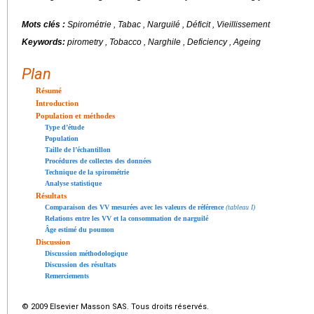
Mots clés :
Spirométrie , Tabac , Narguilé , Déficit , Vieillissement
Keywords:
pirometry , Tobacco , Narghile , Deficiency , Ageing
Plan
Résumé
Introduction
Population et méthodes
Type d’étude
Population
Taille de l’échantillon
Procédures de collectes des données
Technique de la spirométrie
Analyse statistique
Résultats
Comparaison des VV mesurées avec les valeurs de référence
(tableau I)
Relations entre les VV et la consommation de narguilé
Âge estimé du poumon
Discussion
Discussion méthodologique
Discussion des résultats
Remerciements
© 2009 Elsevier Masson SAS. Tous droits réservés.