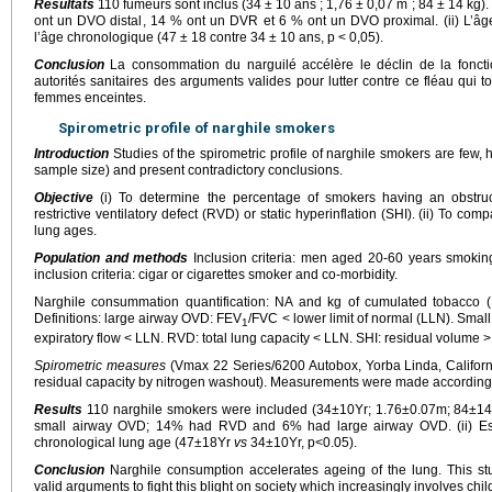
Résultats
110 fumeurs sont inclus (34 ± 10 ans ; 1,76 ± 0,07 m ; 84 ± 14 kg)
ont un DVO distal, 14 % ont un DVR et 6 % ont un DVO proximal. (ii) L’â
l’âge chronologique (47 ± 18 contre 34 ± 10 ans, p < 0,05).
Conclusion
La consommation du narguilé accélère le déclin de la fonction
autorités sanitaires des arguments valides pour lutter contre ce fléau qui t
femmes enceintes.
Spirometric profile of narghile smokers
Introduction
Studies of the spirometric profile of narghile smokers are few, 
sample size) and present contradictory conclusions.
Objective
(i) To determine the percentage of smokers having an obstruct
restrictive ventilatory defect (RVD) or static hyperinflation (SHI). (ii) To c
lung ages.
Population and methods
Inclusion criteria: men aged 20-60 years smoking
inclusion criteria: cigar or cigarettes smoker and co-morbidity.
Narghile consummation quantification: NA and kg of cumulated tobacco 
Definitions: large airway OVD: FEV
/FVC < lower limit of normal (LLN). Sma
1
expiratory flow < LLN. RVD: total lung capacity < LLN. SHI: residual volume > 
Spirometric measures
(Vmax 22 Series/6200 Autobox, Yorba Linda, Californ
residual capacity by nitrogen washout). Measurements were made according 
Results
110 narghile smokers were included (34±10Yr; 1.76±0.07m; 84±14
small airway OVD; 14% had RVD and 6% had large airway OVD. (ii) Es
chronological lung age (47±18Yr
vs
34±10Yr, p<0.05).
Conclusion
Narghile consumption accelerates ageing of the lung. This stu
valid arguments to fight this blight on society which increasingly involves c