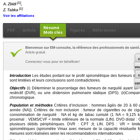
[1]
A. Zbidi
,
[1]
Z. Tabka
Voir les affiliations
Résumé
PDF
Article
Figures
Références
Mots clés
Bienvenue sur EM-consulte, la référence des professionnels de santé.
Article gratuit.
c
Connectez-vous pour en bénéficier!
vo
Introduction
Les études portant sur le profil spirométrique des fumeurs du 
sont limitées et leurs conclusions sont contradictoires.
co
Objectifs
(i) Déterminer le pourcentage des fumeurs de narguilé ayant un déf
restrictif (DVR), ou une distension pulmonaire statique (DPS). (ii)Comp
chronologique.
Population et méthodes
Critères d’inclusion : hommes âgés de 20 à 60 a
année (NA)). Critères de non inclusion : fumeur de cigarettes ou de ciga
consommation de narguilé : NA et kg de tabac cumulé (1 NA = 9,125 kg
proximal : VEMS/CVF < limite inférieure de la normale (LIN). DVO distal : 
plusieurs débits périphériques. DVR : CPT ;lt; LIN. DPS : VR > limi
spirométriques (spiromètre Vmax avec mesure de la capacité résiduelle fon
mesures sont réalisées selon les recommandations internationales.