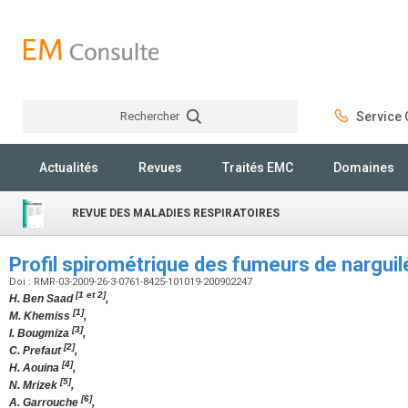
Rechercher
Service C
Rechercher
Actualités
Revues
Traités EMC
Domaines
REVUE DES MALADIES RESPIRATOIRES
Profil spirométrique des fumeurs de nargui
Doi : RMR-03-2009-26-3-0761-8425-101019-200902247
[1 et 2]
H. Ben Saad
,
[1]
M. Khemiss
,
[3]
I. Bougmiza
,
[2]
C. Prefaut
,
[4]
H. Aouina
,
[5]
N. Mrizek
,
[6]
A. Garrouche
,