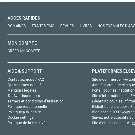
ACCÈS RAPIDES
DOMAINES
TRAITÉS EMC
REVUES
LIVRES
NOS FORMULES D'AB
MON COMPTE
CRÉER UN COMPTE
AIDE & SUPPORT
PLATEFORMES ELSE
Contactez-nous / FAQ
Site e-commerce :
www.el
Qui sommes-nous ?
Aide à la pratique clinique
Mentions légales
Portail pour les institution
© - Avertissements
Site d'information sur l'E
Termes et conditions d'utilisation
E-learning pour les infirmi
Politique rédactionnelle
Bibliothèque d'e-books Els
Politique publicitaire
Blog special IFSI :
www.gen
Cookie settings
Suivez notre actualité sur
Politique de la vie privée
Site d'emploi en santé :
e