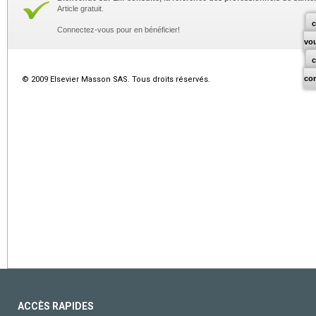
Article gratuit.
c
Connectez-vous pour en bénéficier!
vo
co
© 2009 Elsevier Masson SAS. Tous droits réservés.
ACCÈS RAPIDES