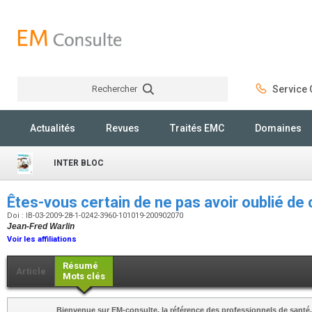
Rechercher
Service C
Rechercher
Actualités
Revues
Traités EMC
Domaines
INTER BLOC
Êtes-vous certain de ne pas avoir oublié d
Doi : IB-03-2009-28-1-0242-3960-101019-200902070
Jean-Fred Warlin
Voir les affiliations
Résumé
Article
Mots clés
Bienvenue sur EM-consulte, la référence des professionnels de santé.