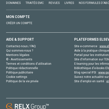
DOMAINES
TRAITÉS EMC
REVUES
LIVRES
NOS FORMULES D'AB
MON COMPTE
CRÉER UN COMPTE
AIDE & SUPPORT
PLATEFORMES ELSE
Contactez-nous / FAQ
Site e-commerce :
www.el
Qui sommes-nous ?
Aide à la pratique clinique
Mentions légales
Portail pour les institution
© - Avertissements
Site d'information sur l'E
Termes et conditions d'utilisation
E-learning pour les infirmi
Politique rédactionnelle
Bibliothèque d'e-books Els
Politique publicitaire
Blog special IFSI :
www.gen
Cookie settings
Suivez notre actualité sur
Politique de la vie privée
Site d'emploi en santé :
e