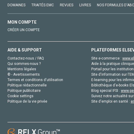
DOMAINES
TRAITÉS EMC
REVUES
LIVRES
NOS FORMULES D'AB
MON COMPTE
CRÉER UN COMPTE
AIDE & SUPPORT
PLATEFORMES ELSE
Contactez-nous / FAQ
Site e-commerce :
www.el
Qui sommes-nous ?
Aide à la pratique clinique
Mentions légales
Portail pour les institution
© - Avertissements
Site d'information sur l'E
Termes et conditions d'utilisation
E-learning pour les infirmi
Politique rédactionnelle
Bibliothèque d'e-books Els
Politique publicitaire
Blog special IFSI :
www.gen
Cookie settings
Suivez notre actualité sur
Politique de la vie privée
Site d'emploi en santé :
e