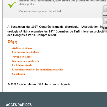
Bienvenue sur EM-consulte, la référence des professionnels de santé.
Article gratuit.
c
Connectez-vous pour en bénéficier!
vo
e
À l’occasion du 102
Congrès français d’urologie, l’Association franç
co
es
urologie (Afiiu) a organisé les 29
Journées de l’infirmière en urologie,
des Congrès à Paris. Compte rendu.
Plan
Ateliers et vidéos
Les déchets hospitaliers
Voyage en Chine
Insémination artificielle
La lithiase rénale
L’excision rituelle et les mutilations sexuelles
Conclusion
© 2009 Elsevier Masson SAS. Tous droits réservés.
ACCÈS RAPIDES