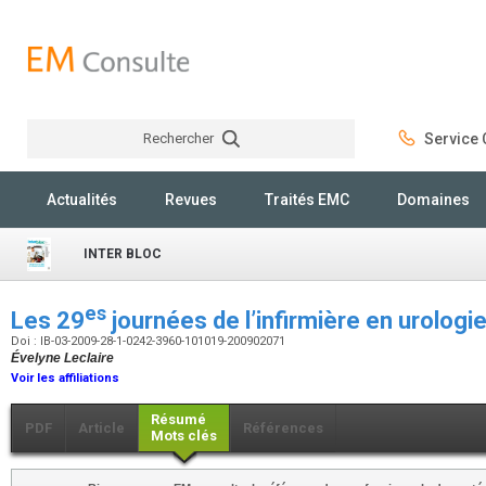
Rechercher
Service C
Rechercher
Actualités
Revues
Traités EMC
Domaines
INTER BLOC
es
Les 29
journées de l’infirmière en urologi
Doi : IB-03-2009-28-1-0242-3960-101019-200902071
Évelyne Leclaire
Voir les affiliations
Résumé
PDF
Article
Références
Mots clés