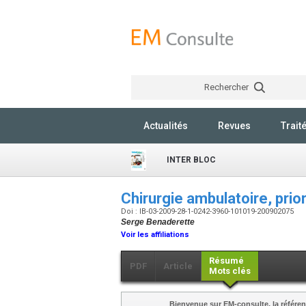
Rechercher
Actualités
Revues
Trait
INTER BLOC
Chirurgie ambulatoire, prior
Doi : IB-03-2009-28-1-0242-3960-101019-200902075
Serge Benaderette
Voir les affiliations
Résumé
PDF
Article
Mots clés
Bienvenue sur EM-consulte, la référen