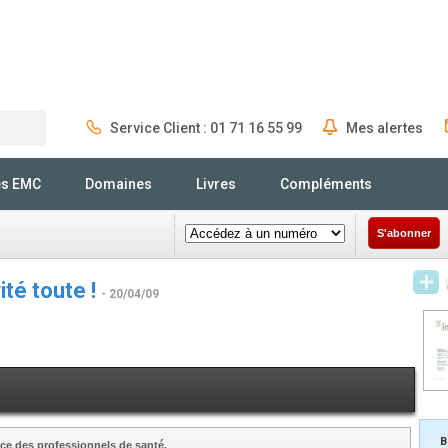
Service Client : 01 71 16 55 99
Mes alertes
Rechercher
és EMC
Domaines
Livres
Compléments
S'abonner
ité toute !
- 20/04/09
B
ce des professionnels de santé.