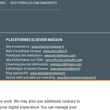
VRES
NOS FORMULES D'ABONNEMENTS
PLATEFORMES ELSEVIER MASSON
Site e-commerce :
www.elsevier-masson.fr
Aide à la pratique clinique :
www.clinicalkey.fr
Portail pour les institutions :
www.em-premium.com
Site d'information sur l'EMC :
emc-info.em-consulte.com
E-learning pour les infirmier(e)s :
pratique-infirmiere.com
Bibliothèque d'e-books Elsevier :
www.elsevierelibrary.fr
Blog special IFSI :
www.generationelsevier.fr
Suivez notre actualité sur notre blog :
www.blog-elsevier-masson.fr
Site d'emploi en santé :
emploisante.com
te work. We may also use additional cookies to
 your digital experience. You can manage your