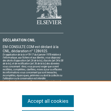
DÉCLARATION CNIL
EM-CONSULTE.COM est déclaré à la
CNIL, déclaration n° 1286925.
En application de la loi nº78-17 du 6 janvier 1978 relative à
l'informatique, aux fichiers et aux libertés, vous disposez
des droits d'opposition (art.26 de la loi), d'accès (art.34 à 38
de la loi), et de rectification (art.36 de la loi) des données
vous concernant. Ainsi, vous pouvez exiger que soient
rectifiées, complétées, clarifiées, mises à jour ou effacées
les informations vous concernant qui sont inexactes,
incomplètes, équivoques, périmées ou dont la collecte ou
l'utilisation ou la conservation est interdite.
Les informations personnelles concernant les visiteurs de
notre site, y compris leur identité, sont confidentielles.
Le responsable du site s'engage sur l'honneur à respecter
les conditions légales de confidentialité applicables en
France et à ne pas divulguer ces informations à des tiers.
Accept all cookies