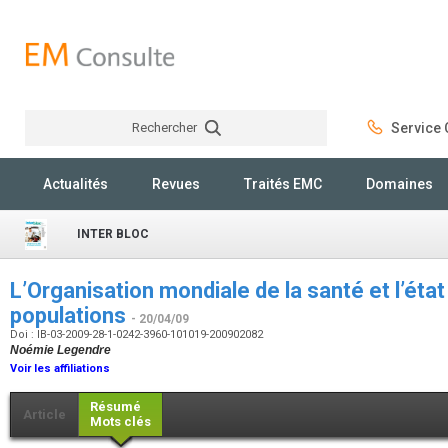
Rechercher
Service C
Rechercher
Actualités
Revues
Traités EMC
Domaines
INTER BLOC
L’Organisation mondiale de la santé et l’éta
populations
- 20/04/09
Doi : IB-03-2009-28-1-0242-3960-101019-200902082
Noémie Legendre
Voir les affiliations
Résumé
Article
Mots clés