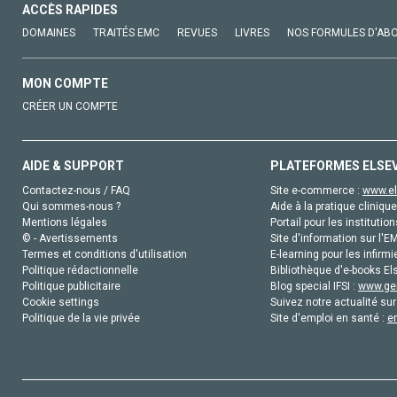
ACCÈS RAPIDES
DOMAINES
TRAITÉS EMC
REVUES
LIVRES
NOS FORMULES D'AB
MON COMPTE
CRÉER UN COMPTE
AIDE & SUPPORT
PLATEFORMES ELSE
Contactez-nous / FAQ
Site e-commerce :
www.el
Qui sommes-nous ?
Aide à la pratique clinique
Mentions légales
Portail pour les institution
© - Avertissements
Site d'information sur l'E
Termes et conditions d'utilisation
E-learning pour les infirmi
Politique rédactionnelle
Bibliothèque d'e-books Els
Politique publicitaire
Blog special IFSI :
www.gen
Cookie settings
Suivez notre actualité sur
Politique de la vie privée
Site d'emploi en santé :
e