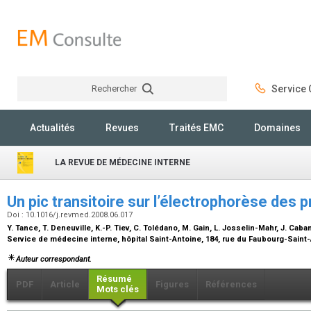
Rechercher
Service C
Rechercher
Actualités
Revues
Traités EMC
Domaines
LA REVUE DE MÉDECINE INTERNE
Un pic transitoire sur l’électrophorèse des 
Doi : 10.1016/j.revmed.2008.06.017
Y. Tance, T. Deneuville, K.-P. Tiev, C. Tolédano, M. Gain, L. Josselin-Mahr, J. Cab
Service de médecine interne, hôpital Saint-Antoine, 184, rue du Faubourg-Saint
Auteur correspondant.
Résumé
PDF
Article
Figures
Références
Mots clés