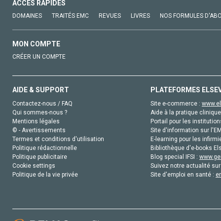
ACCÈS RAPIDES
DOMAINES
TRAITÉS EMC
REVUES
LIVRES
NOS FORMULES D'AB
MON COMPTE
CRÉER UN COMPTE
AIDE & SUPPORT
PLATEFORMES ELSE
Contactez-nous / FAQ
Site e-commerce :
www.el
Qui sommes-nous ?
Aide à la pratique clinique
Mentions légales
Portail pour les institution
© - Avertissements
Site d'information sur l'E
Termes et conditions d'utilisation
E-learning pour les infirmi
Politique rédactionnelle
Bibliothèque d'e-books Els
Politique publicitaire
Blog special IFSI :
www.gen
Cookie settings
Suivez notre actualité sur
Politique de la vie privée
Site d'emploi en santé :
e