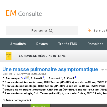
Rechercher
Service C
Rechercher
Actualités
Revues
Traités EMC
Domaines
LA REVUE DE MÉDECINE INTERNE
Une masse pulmonaire asymptomatique
- 21/
Doi : 10.1016/j.revmed.2008.06.013
a
,
⁎
b
c
d
C. Bachmeyer
, A. Lavolé
, J. Assouad
, A. Khalil
a
Service de médecine interne, CHU Tenon (AP–HP), 4, rue de-la-Chine, 75020 P
b
Service de pneumologie, CHU Tenon (AP–HP), 4, rue de-la-Chine, 75020 Paris,
c
Service de chirurgie thoracique, CHU Tenon (AP–HP), 4, rue de-la-Chine, 75020
d
Service de radiologie, CHU Tenon (AP–HP), 4, rue de-la-Chine, 75020 Paris, Fr
Auteur correspondant.