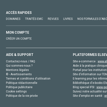
ACCÈS RAPIDES
DOMAINES
TRAITÉS EMC
REVUES
LIVRES
NOS FORMULES D'AB
MON COMPTE
CRÉER UN COMPTE
AIDE & SUPPORT
PLATEFORMES ELSE
Contactez-nous / FAQ
Site e-commerce :
www.el
Qui sommes-nous ?
Aide à la pratique clinique
Mentions légales
Portail pour les institution
© - Avertissements
Site d'information sur l'E
Termes et conditions d'utilisation
E-learning pour les infirmi
Politique rédactionnelle
Bibliothèque d'e-books Els
Politique publicitaire
Blog special IFSI :
www.gen
Cookie settings
Suivez notre actualité sur
Politique de la vie privée
Site d'emploi en santé :
e