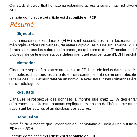
Our study showed that hematoma extending across a suture may not always
SDH.
Le texte complet de cet article est disponible en PDF.
Résumé
Objectifs
Les hématomes extraduraux (EDH) sont secondaires à la lacération p
méningés (artères ou veines), de veines diploïques ou de sinus veineux. Il
franchissent pas les sutures crâniennes, ce qui permet de différencier l
L’objectif de cette étude était de déterminer quel pourcentage d’EDH franchit
Méthodes
Cinquante-sept enfants avec au moins un EDH ont été inclus dans cette 
été réalisés chez tous les patients sur un scanner spiralé selon un protocole 
la taille des EDH et leur relation anatomique avec les sutures crâniennes ét
deux radiologues.
Résultats
L’analyse rétrospective des données a montré que chez 11 % des enfant
crâniennes. Les facteurs pouvant expliquer l’extension de l’hématome au-delà
traversant les sutures et un diastasis des sutures.
Conclusion
Notre étude a montré que l’extension de l’hématome au-delà d’une suture ne
EDH des SDH.
Le texte complet de cet article est disponible en PDF.