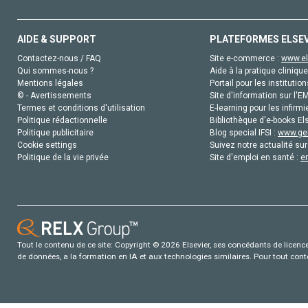
AIDE & SUPPORT
PLATEFORMES ELSE
Contactez-nous / FAQ
Site e-commerce :
www.el
Qui sommes-nous ?
Aide à la pratique clinique
Mentions légales
Portail pour les institution
© - Avertissements
Site d'information sur l'E
Termes et conditions d'utilisation
E-learning pour les infirmi
Politique rédactionnelle
Bibliothèque d'e-books Els
Politique publicitaire
Blog special IFSI :
www.gen
Cookie settings
Suivez notre actualité sur
Politique de la vie privée
Site d'emploi en santé :
e
Tout le contenu de ce site: Copyright © 2026 Elsevier, ses concédants de licence e
de données, a la formation en IA et aux technologies similaires. Pour tout con