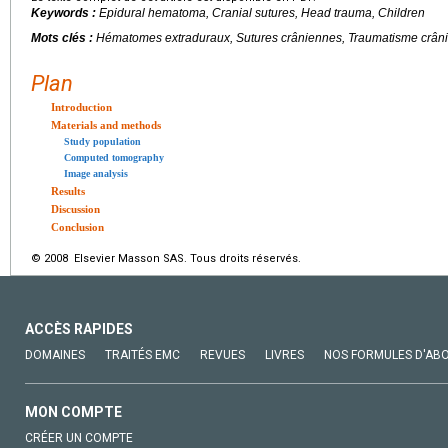
Keywords :
Epidural hematoma, Cranial sutures, Head trauma, Children
Mots clés :
Hématomes extraduraux, Sutures crâniennes, Traumatisme crâni
Plan
Introduction
Materials and methods
Study population
Computed tomography
Image analysis
Results
Discussion
Conclusion
© 2008 Elsevier Masson SAS. Tous droits réservés.
ACCÈS RAPIDES
DOMAINES
TRAITÉS EMC
REVUES
LIVRES
NOS FORMULES D'AB
MON COMPTE
CRÉER UN COMPTE