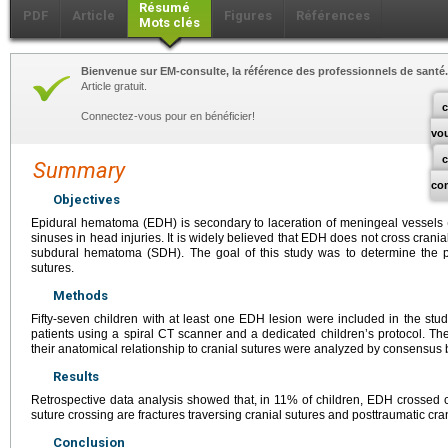
Résumé
PDF
Article
Figures
Références
Mots clés
Bienvenue sur EM-consulte, la référence des professionnels de santé.
Article gratuit.
c
Connectez-vous pour en bénéficier!
vo
Summary
co
Objectives
Epidural hematoma (EDH) is secondary to laceration of meningeal vessels (ar
sinuses in head injuries. It is widely believed that EDH does not cross cranial 
subdural hematoma (SDH). The goal of this study was to determine the p
sutures.
Methods
Fifty-seven children with at least one EDH lesion were included in the stu
patients using a spiral CT scanner and a dedicated children’s protocol. T
their anatomical relationship to cranial sutures were analyzed by consensus 
Results
Retrospective data analysis showed that, in 11% of children, EDH crossed c
suture crossing are fractures traversing cranial sutures and posttraumatic cran
Conclusion