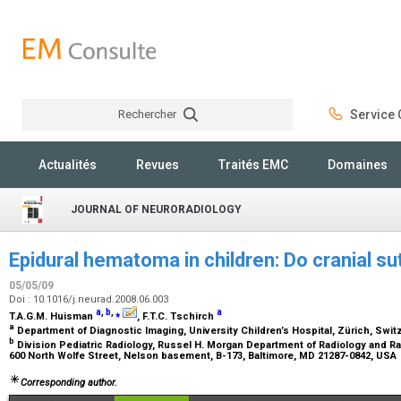
Rechercher
Service C
Rechercher
Actualités
Revues
Traités EMC
Domaines
JOURNAL OF NEURORADIOLOGY
Epidural hematoma in children: Do cranial su
05/05/09
Doi : 10.1016/j.neurad.2008.06.003
a
,
b
,
⁎
a
T.A.G.M. Huisman
, F.T.C. Tschirch
a
Department of Diagnostic Imaging, University Children’s Hospital, Zürich, Swi
b
Division Pediatric Radiology, Russel H. Morgan Department of Radiology and Ra
600 North Wolfe Street, Nelson basement, B-173, Baltimore, MD 21287-0842, USA
Corresponding author.