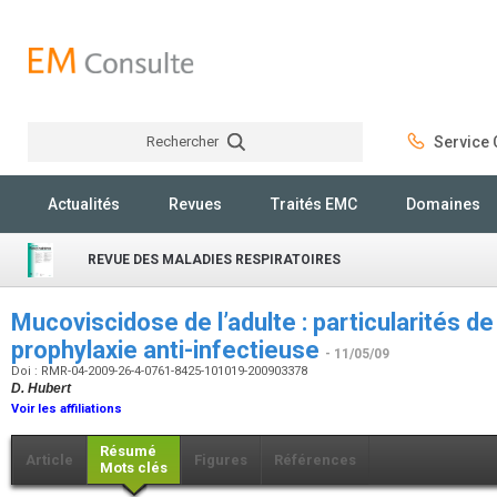
Rechercher
Service C
Rechercher
Actualités
Revues
Traités EMC
Domaines
REVUE DES MALADIES RESPIRATOIRES
Mucoviscidose de l’adulte : particularités de 
prophylaxie anti-infectieuse
- 11/05/09
Doi : RMR-04-2009-26-4-0761-8425-101019-200903378
D. Hubert
Voir les affiliations
Résumé
Article
Figures
Références
Mots clés