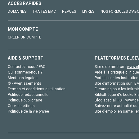
ACCÈS RAPIDES
DOMAINES
TRAITÉS EMC
REVUES
LIVRES
NOS FORMULES D'AB
MON COMPTE
CRÉER UN COMPTE
AIDE & SUPPORT
PLATEFORMES ELSE
Contactez-nous / FAQ
Site e-commerce :
www.el
Qui sommes-nous ?
Aide à la pratique clinique
Mentions légales
Portail pour les institution
© - Avertissements
Site d'information sur l'E
Termes et conditions d'utilisation
E-learning pour les infirmi
Politique rédactionnelle
Bibliothèque d'e-books Els
Politique publicitaire
Blog special IFSI :
www.gen
Cookie settings
Suivez notre actualité sur
Politique de la vie privée
Site d'emploi en santé :
e