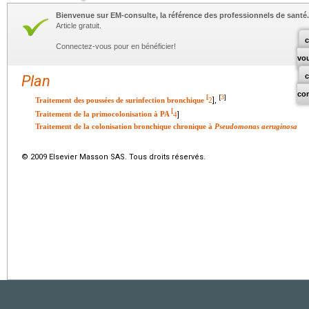
Bienvenue sur EM-consulte, la référence des professionnels de santé.
Article gratuit.
c
Connectez-vous pour en bénéficier!
vo
Plan
co
3
[
[
]
Traitement des poussées de surinfection bronchique
2
],
[
Traitement de la primocolonisation à PA
4
]
Traitement de la colonisation bronchique chronique à
Pseudomonas aeruginosa
© 2009 Elsevier Masson SAS. Tous droits réservés.