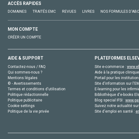
ACCÈS RAPIDES
DOMAINES
TRAITÉS EMC
REVUES
LIVRES
NOS FORMULES D'AB
MON COMPTE
CRÉER UN COMPTE
AIDE & SUPPORT
PLATEFORMES ELSE
Contactez-nous / FAQ
Site e-commerce :
www.el
Qui sommes-nous ?
Aide à la pratique clinique
Mentions légales
Portail pour les institution
© - Avertissements
Site d'information sur l'E
Termes et conditions d'utilisation
E-learning pour les infirmi
Politique rédactionnelle
Bibliothèque d'e-books Els
Politique publicitaire
Blog special IFSI :
www.gen
Cookie settings
Suivez notre actualité sur
Politique de la vie privée
Site d'emploi en santé :
e