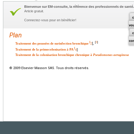
Bienvenue sur EM-consulte, la référence des professionnels de santé.
Article gratuit.
c
Connectez-vous pour en bénéficier!
vo
Plan
co
3
[
[
]
Traitement des poussées de surinfection bronchique
2
],
[
Traitement de la primocolonisation à PA
4
]
Traitement de la colonisation bronchique chronique à
Pseudomonas aeruginosa
© 2009 Elsevier Masson SAS. Tous droits réservés.