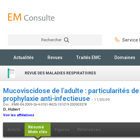
Rechercher
Service C
Rechercher
Actualités
Revues
Traités EMC
Domaines
REVUE DES MALADIES RESPIRATOIRES
Mucoviscidose de l’adulte : particularités de 
prophylaxie anti-infectieuse
- 11/05/09
Doi : RMR-04-2009-26-4-0761-8425-101019-200903378
D. Hubert
Voir les affiliations
Résumé
Article
Figures
Références
Mots clés