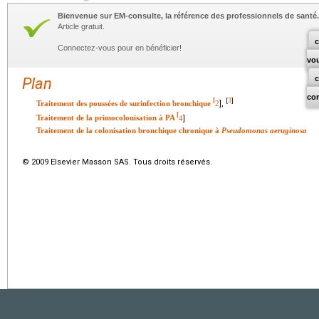
Bienvenue sur EM-consulte, la référence des professionnels de santé.
Article gratuit.
c
Connectez-vous pour en bénéficier!
vo
Plan
co
3
[
[
]
Traitement des poussées de surinfection bronchique
2
],
[
Traitement de la primocolonisation à PA
4
]
Traitement de la colonisation bronchique chronique à
Pseudomonas aeruginosa
© 2009 Elsevier Masson SAS. Tous droits réservés.