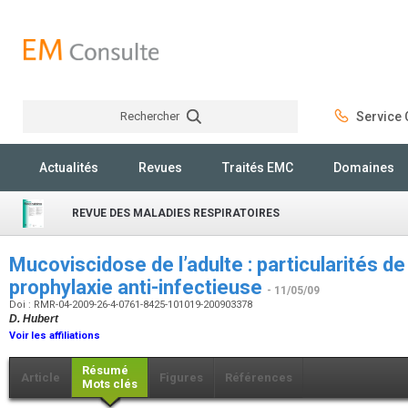
Rechercher
Service C
Rechercher
Actualités
Revues
Traités EMC
Domaines
REVUE DES MALADIES RESPIRATOIRES
Mucoviscidose de l’adulte : particularités de 
prophylaxie anti-infectieuse
- 11/05/09
Doi : RMR-04-2009-26-4-0761-8425-101019-200903378
D. Hubert
Voir les affiliations
Résumé
Article
Figures
Références
Mots clés