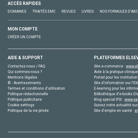
ACCÈS RAPIDES
DOMAINES
TRAITÉS EMC
REVUES
LIVRES
NOS FORMULES D'AB
MON COMPTE
CRÉER UN COMPTE
AIDE & SUPPORT
PLATEFORMES ELSE
Contactez-nous / FAQ
Site e-commerce :
www.el
Qui sommes-nous ?
Aide à la pratique clinique
Mentions légales
Portail pour les institution
© - Avertissements
Site d'information sur l'E
Termes et conditions d'utilisation
E-learning pour les infirmi
Politique rédactionnelle
Bibliothèque d'e-books Els
Politique publicitaire
Blog special IFSI :
www.gen
Cookie settings
Suivez notre actualité sur
Politique de la vie privée
Site d'emploi en santé :
e