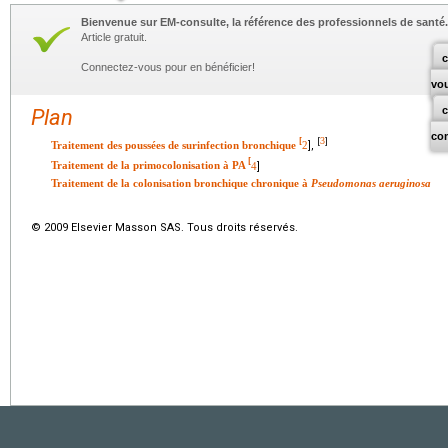
Bienvenue sur EM-consulte, la référence des professionnels de santé.
Article gratuit.
c
Connectez-vous pour en bénéficier!
vo
Plan
co
3
[
[
]
Traitement des poussées de surinfection bronchique
2
],
[
Traitement de la primocolonisation à PA
4
]
Traitement de la colonisation bronchique chronique à
Pseudomonas aeruginosa
© 2009 Elsevier Masson SAS. Tous droits réservés.