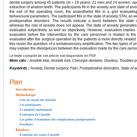
dental surgery among 45 patients (
m
=
18 years): 21 men and 24 women, ope
extraction of wisdom teeth. The participants fill in the anxiety and state of anx
the exit of the operating room, the anaesthetist fills in a grid evaluatin
behavioural parameters. The participant fills in the state of anxiety STAI, as we
postoperative disorders. The results indicate a bond between the state o
whereas the role of anxiety does not appear. The state of anxiety generat
evaluated subjectively as well as objectively. However, evaluation implies d
evaluated before the intervention by the care personnel is related to the
evaluated after the surgical operation by the patients is more directly related 
this raises the question of a somatosensory amplification. The two types of p
may explain the divergences between the evaluation made by the care person
Le texte complet de cet article est disponible en PDF.
Mots clés :
Anxiété état, Anxiété trait, Chirurgie dentaire, Douleur, Troubles 
Keywords :
Anxiety, Dental surgery, Pain, Postoperative disorders, State of a
Plan
Introduction
Méthodologie
Lieu de recueil des données
Les participants
Le matériel expérimental
Évaluation de l’anxiété
Les grilles d’évaluation des complications postopératoires
Procédure
Résultats
Évolution des scores d’anxiété