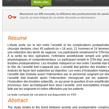
PDF
Article
Tableaux
Références
Mots clés
Bienvenue sur EM-consulte, la référence des professionnels de santé.
L’accès au texte intégral de cet article nécessite un abonnement.
Résumé
L’étude porte sur le lien entre l’anxiété et les complications postopérato
chirurgie dentaire, chez 45 patients (
m
=
18 ans), 21 hommes et 24 femmes,
une extraction des dents de sagesse. Les participants remplissent le STAI trait 
À la sortie du bloc opératoire, l’infirmière anesthésiste remplit une gril
physiologiques et comportementaux. Le participant remplit le STAI état, ainsi
troubles postopératoires. Les résultats indiquent un lien entre l’anxiété état 
le rôle de l’anxiété trait n’apparaît pas. L’anxiété état génère des trouble
évalués de façon tant subjective qu’objective. Les voies d’évaluation impliq
l’anxiété état évaluée avant l’intervention par le personnel soignant est li
l’anxiété état évaluée après l’intervention chirurgicale par les patien
l’évaluation des troubles subjectifs, ce qui pose la question d’une amplifica
processus, bien qu’impliquant tous deux l’anxiété, sont susceptibles d’expl
faite par les soignants et celles effectuées par les patients.
Le texte complet de cet article est disponible en PDF.
Abstract
The study relates to the bond between anxiety and postoperative complica