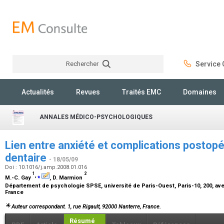
Rechercher
Service C
Rechercher
Actualités
Revues
Traités EMC
Domaines
ANNALES MÉDICO-PSYCHOLOGIQUES
Lien entre anxiété et complications postopé
dentaire
- 18/05/09
Doi : 10.1016/j.amp.2008.01.016
1
2
,
⁎
M.-C. Gay
, D. Marmion
Département de psychologie SPSE, université de Paris-Ouest, Paris-10, 200, av
France
Auteur correspondant. 1, rue Rigault, 92000 Nanterre, France.
Résumé