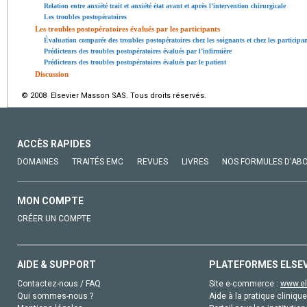
Relation entre anxiété trait et anxiété état avant et après l’intervention chirurgicale
Les troubles postopératoires
Les troubles postopératoires évalués par les participants
Évaluation comparée des troubles postopératoires chez les soignants et chez les participa
Prédicteurs des troubles postopératoires évalués par l’infirmière
Prédicteurs des troubles postopératoires évalués par le patient
Discussion
© 2008 Elsevier Masson SAS. Tous droits réservés.
ACCÈS RAPIDES
DOMAINES
TRAITÉS EMC
REVUES
LIVRES
NOS FORMULES D'AB
MON COMPTE
CRÉER UN COMPTE
AIDE & SUPPORT
PLATEFORMES ELSE
Contactez-nous / FAQ
Site e-commerce :
www.el
Qui sommes-nous ?
Aide à la pratique clinique