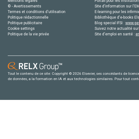
Mentions légales
Portail pour les institution
© - Avertissements
Site d'information sur l'E
Termes et conditions d'utilisation
E-learning pour les infirmi
Politique rédactionnelle
Bibliothèque d'e-books Els
Politique publicitaire
Blog special IFSI :
www.gen
Cookie settings
Suivez notre actualité sur
Politique de la vie privée
Site d'emploi en santé :
e
Tout le contenu de ce site: Copyright © 2026 Elsevier, ses concédants de licence e
de données, a la formation en IA et aux technologies similaires. Pour tout con