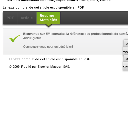
Service d’information médicale, hôpital Saint-Antoine, Paris, France
Le texte complet de cet article est disponible en PDF.
Résumé
PDF
Article
Mots clés
Bienvenue sur EM-consulte, la référence des professionnels de santé.
Article gratuit.
c
Connectez-vous pour en bénéficier!
vo
Le texte complet de cet article est disponible en PDF.
co
© 2009 Publié par Elsevier Masson SAS.