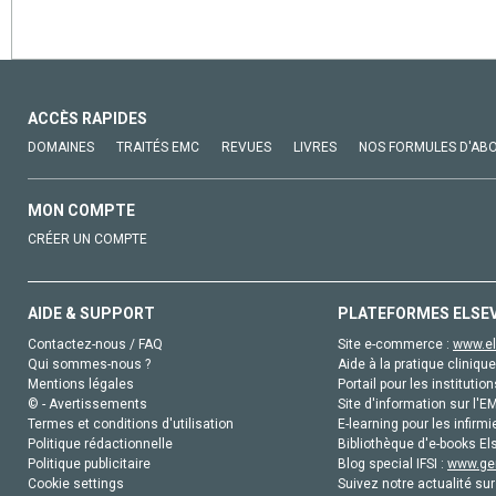
ACCÈS RAPIDES
DOMAINES
TRAITÉS EMC
REVUES
LIVRES
NOS FORMULES D'AB
MON COMPTE
CRÉER UN COMPTE
AIDE & SUPPORT
PLATEFORMES ELSE
Contactez-nous / FAQ
Site e-commerce :
www.el
Qui sommes-nous ?
Aide à la pratique clinique
Mentions légales
Portail pour les institution
© - Avertissements
Site d'information sur l'E
Termes et conditions d'utilisation
E-learning pour les infirmi
Politique rédactionnelle
Bibliothèque d'e-books Els
Politique publicitaire
Blog special IFSI :
www.gen
Cookie settings
Suivez notre actualité sur