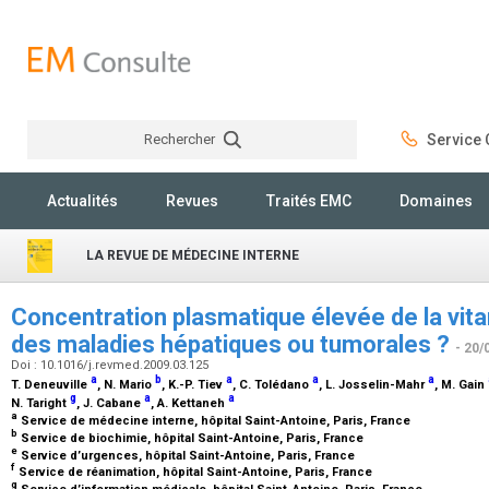
Rechercher
Service C
Rechercher
Actualités
Revues
Traités EMC
Domaines
LA REVUE DE MÉDECINE INTERNE
Concentration plasmatique élevée de la vita
des maladies hépatiques ou tumorales ?
- 20/
Doi : 10.1016/j.revmed.2009.03.125
a
b
a
a
a
T. Deneuville
, N. Mario
, K.-P. Tiev
, C. Tolédano
, L. Josselin-Mahr
, M. Gain
g
a
a
N. Taright
, J. Cabane
, A. Kettaneh
a
Service de médecine interne, hôpital Saint-Antoine, Paris, France
b
Service de biochimie, hôpital Saint-Antoine, Paris, France
e
Service d’urgences, hôpital Saint-Antoine, Paris, France
f
Service de réanimation, hôpital Saint-Antoine, Paris, France
g