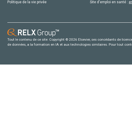
Politique de la vie privée
Site d'emploi en santé :
e
Tout le contenu de ce site: Copyright © 2026 Elsevier, ses concédants de licence e
de données, a la formation en IA et aux technologies similaires. Pour tout con