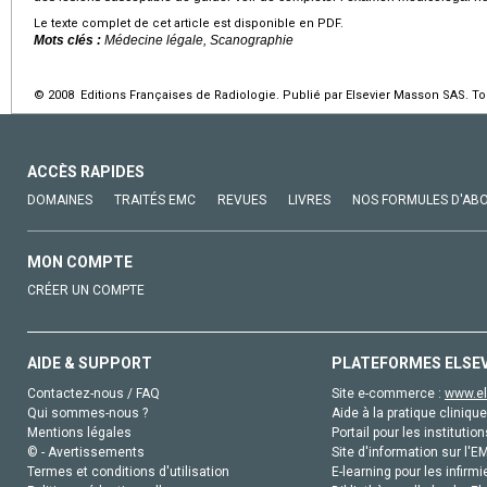
Le texte complet de cet article est disponible en PDF.
Mots clés :
Médecine légale, Scanographie
© 2008 Editions Françaises de Radiologie. Publié par Elsevier Masson SAS. Tou
ACCÈS RAPIDES
DOMAINES
TRAITÉS EMC
REVUES
LIVRES
NOS FORMULES D'AB
MON COMPTE
CRÉER UN COMPTE
AIDE & SUPPORT
PLATEFORMES ELSE
Contactez-nous / FAQ
Site e-commerce :
www.el
Qui sommes-nous ?
Aide à la pratique clinique
Mentions légales
Portail pour les institution
© - Avertissements
Site d'information sur l'E
Termes et conditions d'utilisation
E-learning pour les infirmi