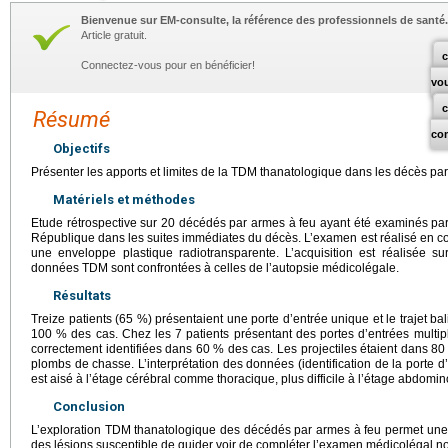
Bienvenue sur EM-consulte, la référence des professionnels de santé.
Article gratuit.
c
Connectez-vous pour en bénéficier!
vo
Résumé
co
Objectifs
Présenter les apports et limites de la TDM thanatologique dans les décès par
Matériels et méthodes
Etude rétrospective sur 20 décédés par armes à feu ayant été examinés pa
République dans les suites immédiates du décès. L’examen est réalisé en co
une enveloppe plastique radiotransparente. L’acquisition est réalisée 
données TDM sont confrontées à celles de l’autopsie médicolégale.
Résultats
Treize patients (65 %) présentaient une porte d’entrée unique et le trajet bal
100 % des cas. Chez les 7 patients présentant des portes d’entrées multiples
correctement identifiées dans 60 % des cas. Les projectiles étaient dans 8
plombs de chasse. L’interprétation des données (identification de la porte d’
est aisé à l’étage cérébral comme thoracique, plus difficile à l’étage abdomin
Conclusion
L’exploration TDM thanatologique des décédés par armes à feu permet une 
des lésions susceptible de guider voir de compléter l’examen médicolégal no