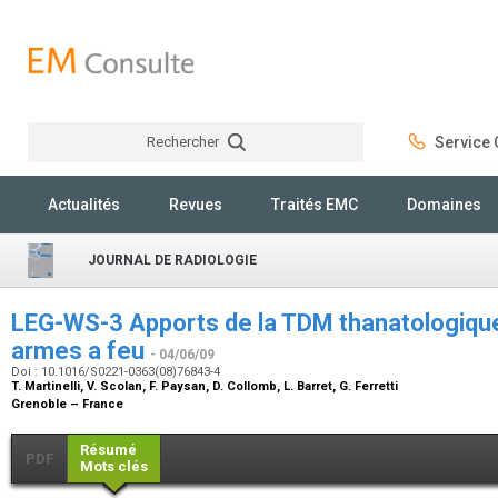
Rechercher
Service C
Rechercher
Actualités
Revues
Traités EMC
Domaines
JOURNAL DE RADIOLOGIE
LEG-WS-3 Apports de la TDM thanatologique
armes a feu
- 04/06/09
Doi : 10.1016/S0221-0363(08)76843-4
T. Martinelli, V. Scolan, F. Paysan, D. Collomb, L. Barret, G. Ferretti
Grenoble – France
Résumé
PDF
Mots clés