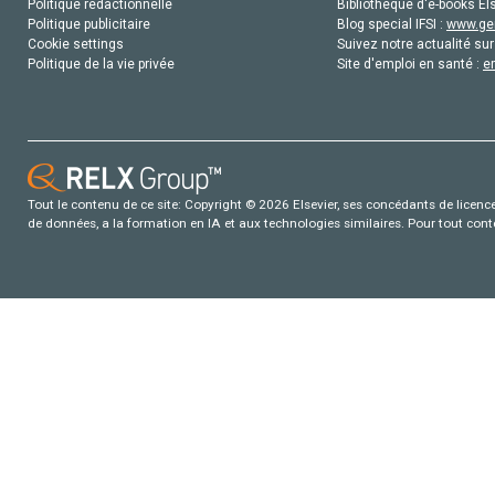
Politique rédactionnelle
Bibliothèque d'e-books Els
Politique publicitaire
Blog special IFSI :
www.gen
Cookie settings
Suivez notre actualité sur
Politique de la vie privée
Site d'emploi en santé :
e
Tout le contenu de ce site: Copyright © 2026 Elsevier, ses concédants de licence e
de données, a la formation en IA et aux technologies similaires. Pour tout con