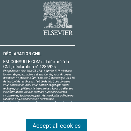
DÉCLARATION CNIL
EM-CONSULTE.COM est déclaré à la
CNIL, déclaration n° 1286925.
En application de la loi nº78-17 du 6 janvier 1978 relative à
l'informatique, aux fichiers et aux libertés, vous disposez
des droits d'opposition (art.26 de la loi), d'accès (art.34 à 38
de la loi), et de rectification (art.36 de la loi) des données
vous concernant. Ainsi, vous pouvez exiger que soient
rectifiées, complétées, clarifiées, mises à jour ou effacées
les informations vous concernant qui sont inexactes,
incomplètes, équivoques, périmées ou dont la collecte ou
l'utilisation ou la conservation est interdite.
Les informations personnelles concernant les visiteurs de
notre site, y compris leur identité, sont confidentielles.
Le responsable du site s'engage sur l'honneur à respecter
les conditions légales de confidentialité applicables en
France et à ne pas divulguer ces informations à des tiers.
Accept all cookies