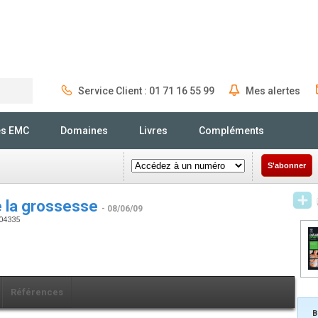
Service Client : 01 71 16 55 99
Mes alertes
Rechercher
és EMC
Domaines
Livres
Compléments
S'abonner
e la grossesse
- 08/06/09
904335
Références
B