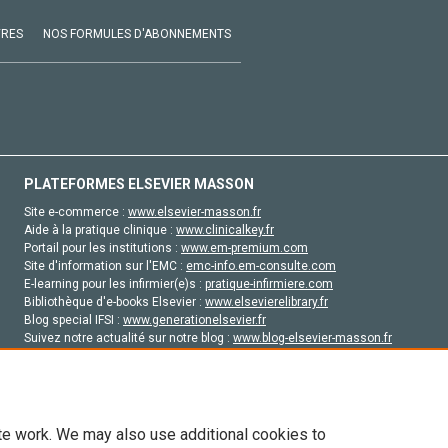
VRES
NOS FORMULES D'ABONNEMENTS
PLATEFORMES ELSEVIER MASSON
Site e-commerce :
www.elsevier-masson.fr
Aide à la pratique clinique :
www.clinicalkey.fr
Portail pour les institutions :
www.em-premium.com
Site d'information sur l'EMC :
emc-info.em-consulte.com
E-learning pour les infirmier(e)s :
pratique-infirmiere.com
Bibliothèque d'e-books Elsevier :
www.elsevierelibrary.fr
Blog special IFSI :
www.generationelsevier.fr
Suivez notre actualité sur notre blog :
www.blog-elsevier-masson.fr
Site d'emploi en santé :
emploisante.com
te work. We may also use additional cookies to