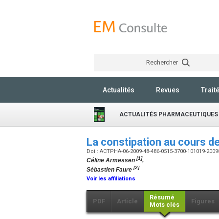
Rechercher
Actualités
Revues
Trait
ACTUALITÉS PHARMACEUTIQUES
La constipation au cours d
Doi : ACTPHA-06-2009-48-486-0515-3700-101019-200
[1]
Céline Armessen
,
[2]
Sébastien Faure
Voir les affiliations
Résumé
PDF
Article
Figures
Mots clés