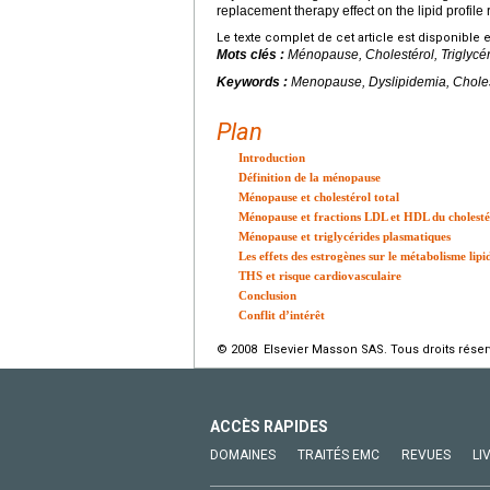
replacement therapy effect on the lipid profile
Le texte complet de cet article est disponible 
Mots clés :
Ménopause, Cholestérol, Triglycé
Keywords :
Menopause, Dyslipidemia, Cholest
Plan
Introduction
Définition de la ménopause
Ménopause et cholestérol total
Ménopause et fractions LDL et HDL du cholesté
Ménopause et triglycérides plasmatiques
Les effets des estrogènes sur le métabolisme lipi
THS et risque cardiovasculaire
Conclusion
Conflit d’intérêt
© 2008 Elsevier Masson SAS. Tous droits réser
ACCÈS RAPIDES
DOMAINES
TRAITÉS EMC
REVUES
LI