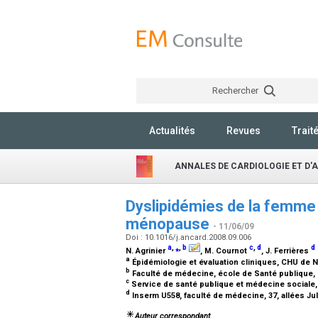
Rechercher
Actualités
Revues
Trait
ANNALES DE CARDIOLOGIE ET D'
Dyslipidémies de la femme a
ménopause
- 11/06/09
Doi : 10.1016/j.ancard.2008.09.006
a
,
⁎
,
b
c
,
d
d
N. Agrinier
, M. Cournot
, J. Ferrières
a
Épidémiologie et évaluation cliniques, CHU de 
b
Faculté de médecine, école de Santé publique,
c
Service de santé publique et médecine sociale, 
d
Inserm U558, faculté de médecine, 37, allées J
Auteur correspondant.