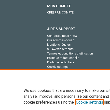
MON COMPTE
CRÉER UN COMPTE
AIDE & SUPPORT
Contactez-nous / FAQ
Qui sommes-nous ?
Mentions légales
© - Avertissements
Termes et conditions d'utilisation
Politique rédactionnelle
Politique publicitaire
Cookie settings
Politique de la vie privée
We use cookies that are necessary to make our si
analyze, improve, and personalize our content and
cookie preferences using the
Cookie settings
link
Tout le contenu de ce site: Copyright © 2026 Else
de données, a la formation en IA et aux technol