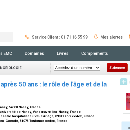
Service Client : 01 71 16 55 99
Mes alertes
Rechercher
és EMC
Domaines
Livres
Compléments
ANGÉIOLOGIE
S'abonner
près 50 ans : le rôle de l’âge et de la
Nancy, 54000 Nancy, France
 université de Nancy, Vandœuvre-lès-Nancy, France
centre hospitalier du Val-d’Ariège, 09017 Foix cedex, France
ules-Guesde, 31073 Toulouse cedex, France
B