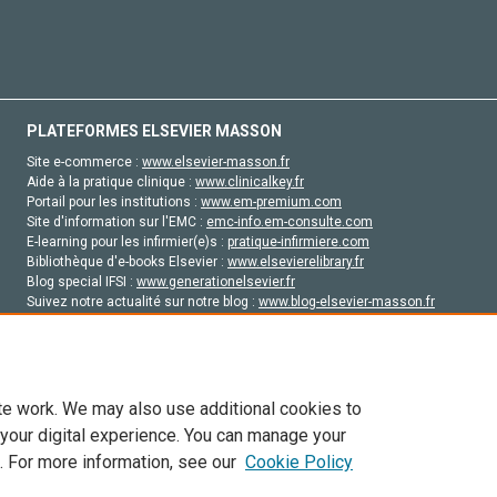
PLATEFORMES ELSEVIER MASSON
Site e-commerce :
www.elsevier-masson.fr
Aide à la pratique clinique :
www.clinicalkey.fr
Portail pour les institutions :
www.em-premium.com
Site d'information sur l'EMC :
emc-info.em-consulte.com
E-learning pour les infirmier(e)s :
pratique-infirmiere.com
Bibliothèque d'e-books Elsevier :
www.elsevierelibrary.fr
Blog special IFSI :
www.generationelsevier.fr
Suivez notre actualité sur notre blog :
www.blog-elsevier-masson.fr
Site d'emploi en santé :
emploisante.com
te work. We may also use additional cookies to
 your digital experience. You can manage your
. For more information, see our
Cookie Policy
vier, ses concédants de licence et ses contributeurs. Tout les droits sont réservés, y 
ogies similaires. Pour tout contenu en libre accès, les conditions de licence Creati