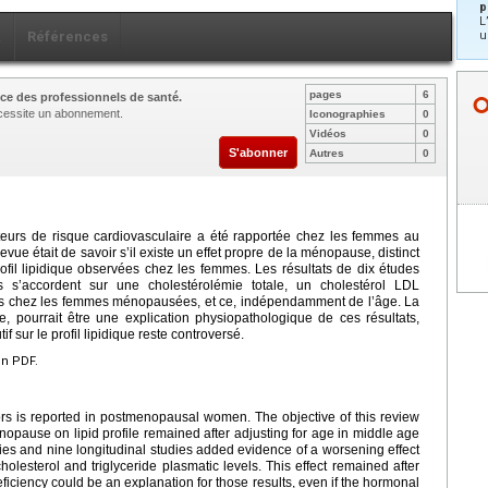
p
L
u
x
Références
pages
6
ce des professionnels de santé.
nécessite un abonnement.
Iconographies
0
Vidéos
0
S'abonner
Autres
0
eurs de risque cardiovasculaire a été rapportée chez les femmes au
vue était de savoir s’il existe un effet propre de la ménopause, distinct
rofil lipidique observées chez les femmes. Les résultats de dix études
es s’accordent sur une cholestérolémie totale, un cholestérol LDL
vés chez les femmes ménopausées, et ce, indépendamment de l’âge. La
 pourrait être une explication physiopathologique de ces résultats,
f sur le profil lipidique reste controversé.
en PDF.
tors is reported in postmenopausal women. The objective of this review
nopause on lipid profile remained after adjusting for age in middle age
ies and nine longitudinal studies added evidence of a worsening effect
olesterol and triglyceride plasmatic levels. This effect remained after
iciency could be an explanation for those results, even if the hormonal