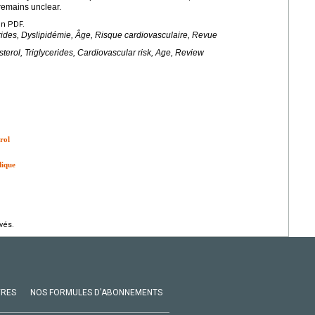
 remains unclear.
en PDF.
rides, Dyslipidémie, Âge, Risque cardiovasculaire, Revue
erol, Triglycerides, Cardiovascular risk, Age, Review
rol
dique
vés.
VRES
NOS FORMULES D'ABONNEMENTS