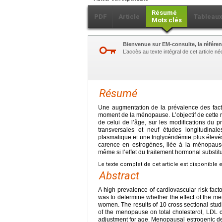
Résumé
PDF
Article
Tableau
Mots clés
Bienvenue sur EM-consulte, la référen
L’accès au texte intégral de cet article 
Résumé
Une augmentation de la prévalence des fact
moment de la ménopause. L’objectif de cette re
de celui de l’âge, sur les modifications du p
transversales et neuf études longitudinal
plasmatique et une triglycéridémie plus éle
carence en estrogènes, liée à la ménopause,
même si l’effet du traitement hormonal substituti
Le texte complet de cet article est disponible 
Abstract
A high prevalence of cardiovascular risk fac
was to determine whether the effect of the me
women. The results of 10 cross sectional stud
of the menopause on total cholesterol, LDL ch
adjustment for age. Menopausal estrogenic def