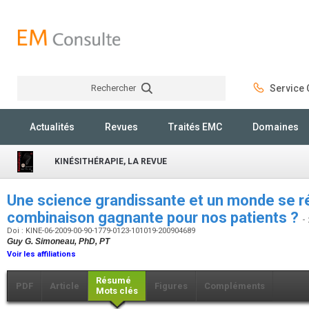
Rechercher
Service C
Rechercher
Actualités
Revues
Traités EMC
Domaines
KINÉSITHÉRAPIE, LA REVUE
Une science grandissante et un monde se ré
combinaison gagnante pour nos patients ?
-
Doi : KINE-06-2009-00-90-1779-0123-101019-200904689
Guy G. Simoneau, PhD, PT
Voir les affiliations
Résumé
PDF
Article
Figures
Compléments
Mots clés