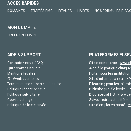
ACCÈS RAPIDES
DOMAINES
TRAITÉS EMC
REVUES
LIVRES
NOS FORMULES D'AB
MON COMPTE
CRÉER UN COMPTE
AIDE & SUPPORT
PLATEFORMES ELSE
Contactez-nous / FAQ
Site e-commerce :
www.el
Qui sommes-nous ?
Aide à la pratique clinique
Mentions légales
Portail pour les institution
© - Avertissements
Site d'information sur l'E
Termes et conditions d'utilisation
E-learning pour les infirmi
Politique rédactionnelle
Bibliothèque d'e-books Els
Politique publicitaire
Blog special IFSI :
www.gen
Cookie settings
Suivez notre actualité sur
Politique de la vie privée
Site d'emploi en santé :
e