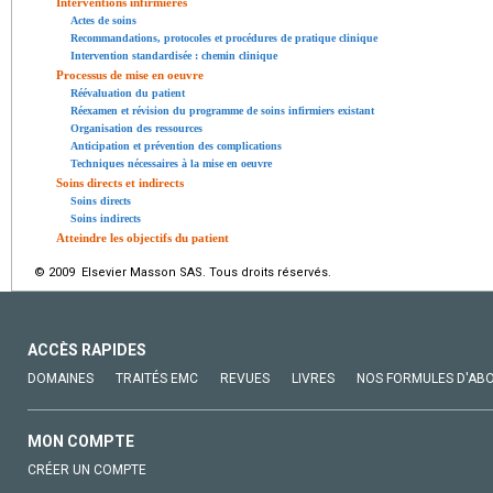
Interventions infirmières
Actes de soins
Recommandations, protocoles et procédures de pratique clinique
Intervention standardisée : chemin clinique
Processus de mise en oeuvre
Réévaluation du patient
Réexamen et révision du programme de soins infirmiers existant
Organisation des ressources
Anticipation et prévention des complications
Techniques nécessaires à la mise en oeuvre
Soins directs et indirects
Soins directs
Soins indirects
Atteindre les objectifs du patient
© 2009 Elsevier Masson SAS. Tous droits réservés.
ACCÈS RAPIDES
DOMAINES
TRAITÉS EMC
REVUES
LIVRES
NOS FORMULES D'AB
MON COMPTE
CRÉER UN COMPTE