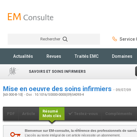
Rechercher
Service C
Rechercher
Actualités
Revues
Traités EMC
Domaines
SAVOIRS ET SOINS INFIRMIERS
Mise en oeuvre des soins infirmiers
- 09/07/09
[60-300-B-10] - Doi : 10.1016/S0000-0000(09)54093-4
Résumé
PDF
Article
Testez-vous
Compléments
Mots clés
Bienvenue sur EM-consulte, la référence des professionnels de santé.
L’accès au texte intégral de cet article nécessite un abonnement.