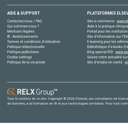
AIDE & SUPPORT
PLATEFORMES ELSE
Contactez-nous / FAQ
Site e-commerce :
www.el
Qui sommes-nous ?
Aide à la pratique clinique
Mentions légales
Portail pour les institution
© - Avertissements
Site d'information sur l'E
Termes et conditions d'utilisation
E-learning pour les infirmi
Politique rédactionnelle
Bibliothèque d'e-books Els
Politique publicitaire
Blog special IFSI :
www.gen
Cookie settings
Suivez notre actualité sur
Politique de la vie privée
Site d'emploi en santé :
e
Tout le contenu de ce site: Copyright © 2026 Elsevier, ses concédants de licence e
de données, a la formation en IA et aux technologies similaires. Pour tout con