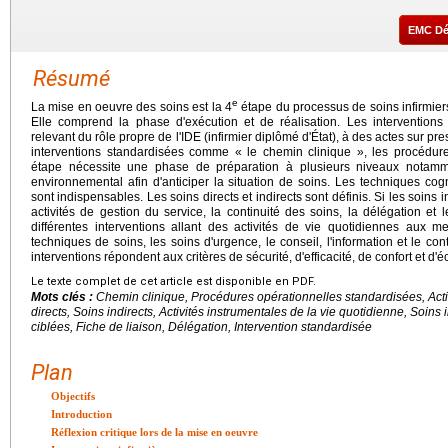
EMC D
Résumé
e
La mise en oeuvre des soins est la 4
étape du processus de soins infirmiers e
Elle comprend la phase d'exécution et de réalisation. Les interventions
relevant du rôle propre de l'IDE (infirmier diplômé d'État), à des actes sur p
interventions standardisées comme « le chemin clinique », les procédure
étape nécessite une phase de préparation à plusieurs niveaux notamme
environnemental afin d'anticiper la situation de soins. Les techniques cogn
sont indispensables. Les soins directs et indirects sont définis. Si les soins
activités de gestion du service, la continuité des soins, la délégation et l
différentes interventions allant des activités de vie quotidiennes aux 
techniques de soins, les soins d'urgence, le conseil, l'information et le co
interventions répondent aux critères de sécurité, d'efficacité, de confort et d'
Le texte complet de cet article est disponible en PDF.
Mots clés :
Chemin clinique, Procédures opérationnelles standardisées, Activ
directs, Soins indirects, Activités instrumentales de la vie quotidienne, Soins 
ciblées, Fiche de liaison, Délégation, Intervention standardisée
Plan
Objectifs
Introduction
Réflexion critique lors de la mise en oeuvre