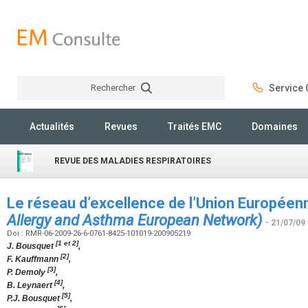
Rechercher
Service C
Rechercher
Actualités
Revues
Traités EMC
Domaines
REVUE DES MALADIES RESPIRATOIRES
Le réseau d’excellence de l’Union Europée
Allergy and Asthma European Network)
- 21/07/09
Doi : RMR-06-2009-26-6-0761-8425-101019-200905219
[1 et 2]
J. Bousquet
,
[2]
F. Kauffmann
,
[3]
P. Demoly
,
[4]
B. Leynaert
,
[5]
P.J. Bousquet
,