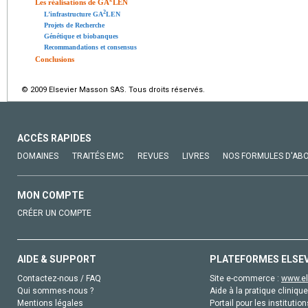
Les réalisations de GA
LEN
2
L’infrastructure GA
LEN
Projets de Recherche
Génétique et biobanques
Recommandations et consensus
Conclusions
© 2009 Elsevier Masson SAS. Tous droits réservés.
ACCÈS RAPIDES
DOMAINES
TRAITÉS EMC
REVUES
LIVRES
NOS FORMULES D'AB
MON COMPTE
CRÉER UN COMPTE
AIDE & SUPPORT
PLATEFORMES ELSE
Contactez-nous / FAQ
Site e-commerce :
www.el
Qui sommes-nous ?
Aide à la pratique clinique
Mentions légales
Portail pour les institution