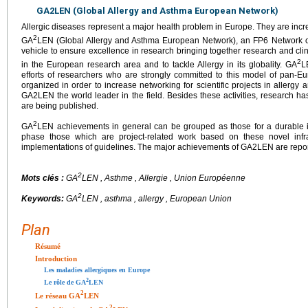
GA2LEN (Global Allergy and Asthma European Network)
Allergic diseases represent a major health problem in Europe. They are incre
2
GA
LEN (Global Allergy and Asthma European Network), an FP6 Network o
vehicle to ensure excellence in research bringing together research and clin
2
in the European research area and to tackle Allergy in its globality. GA
L
efforts of researchers who are strongly committed to this model of pan-E
organized in order to increase networking for scientific projects in aller
GA2LEN the world leader in the field. Besides these activities, research ha
are being published.
2
GA
LEN achievements in general can be grouped as those for a durable inf
phase those which are project-related work based on these novel infr
implementations of guidelines. The major achievements of GA2LEN are report
2
Mots clés :
GA
LEN , Asthme , Allergie , Union Européenne
2
Keywords:
GA
LEN , asthma , allergy , European Union
Plan
Résumé
Introduction
Les maladies allergiques en Europe
2
Le rôle de GA
LEN
2
Le réseau GA
LEN
2