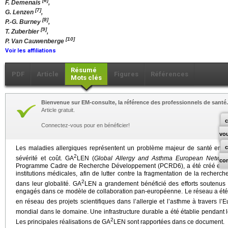
[6]
F. Demenais
,
[7]
G. Lenzen
,
[8]
P.-G. Burney
,
[9]
T. Zuberbier
,
[10]
P. Van Cauwenberge
Voir les affiliations
Résumé
PDF
Article
Figures
Références
Mots clés
Bienvenue sur EM-consulte, la référence des professionnels de santé.
Article gratuit.
c
Connectez-vous pour en bénéficier!
vo
Les maladies allergiques représentent un problème majeur de santé en E
2
sévérité et coût. GA
LEN (
Global Allergy and Asthma European Networ
co
Programme Cadre de Recherche Développement (PCRD6), a été créé en 20
institutions médicales, afin de lutter contre la fragmentation de la recherc
2
dans leur globalité. GA
LEN a grandement bénéficié des efforts soutenus
engagés dans ce modèle de collaboration pan-européenne. Le réseau a été o
en réseau des projets scientifiques dans l’allergie et l’asthme à travers l’
mondial dans le domaine. Une infrastructure durable a été établie pendant 
2
Les principales réalisations de GA
LEN sont rapportées dans ce document.