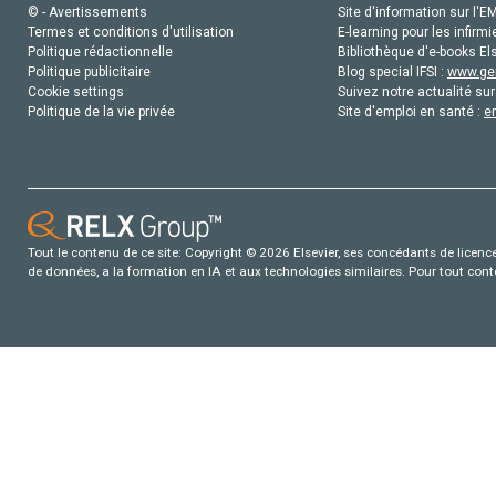
© - Avertissements
Site d'information sur l'E
Termes et conditions d'utilisation
E-learning pour les infirmi
Politique rédactionnelle
Bibliothèque d'e-books Els
Politique publicitaire
Blog special IFSI :
www.gen
Cookie settings
Suivez notre actualité sur
Politique de la vie privée
Site d'emploi en santé :
e
Tout le contenu de ce site: Copyright © 2026 Elsevier, ses concédants de licence e
de données, a la formation en IA et aux technologies similaires. Pour tout con